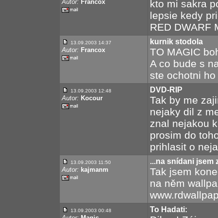
Autor:
Francox
kto mi sakra p
lepsie kedy pr
RED DWARF 
kurnik stodola
13.09.2003 14:37
Autor:
Francox
TO MAGIC boha
A co bude s na
ste ochotni ho
DVD-RIP
13.09.2003 12:48
Autor:
Kocour
Tak by me zaji
nejaky dil z m
znal nejakou kr
prosim do toho
prihlasit o neja
...na snídani jsem
13.09.2003 11:50
Autor:
kajmanm
Tak jsem kone
na něm wallpap
www.rdwallpap
To Hadati:
13.09.2003 00:48
Autor:
Magic