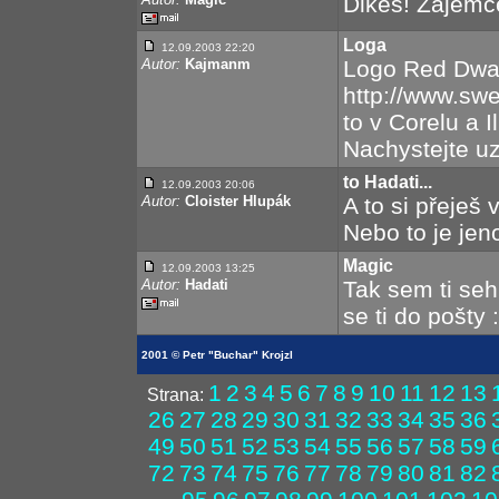
Dikes! Zájemc
Loga
12.09.2003 22:20
Autor:
Kajmanm
Logo Red Dwar
http://www.swe
to v Corelu a I
Nachystejte uz
to Hadati...
12.09.2003 20:06
Autor:
Cloister Hlupák
A to si přeješ
Nebo to je jen
Magic
12.09.2003 13:25
Autor:
Hadati
Tak sem ti se
se ti do pošty 
2001 © Petr "Buchar" Krojzl
1
2
3
4
5
6
7
8
9
10
11
12
13
Strana:
26
27
28
29
30
31
32
33
34
35
36
49
50
51
52
53
54
55
56
57
58
59
72
73
74
75
76
77
78
79
80
81
82