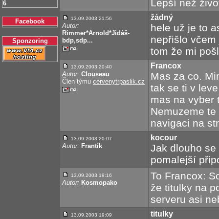
Lepší než život
6
žádný
13.09.2003 21:56
Facebook
Autor:
hele už je to a
Rimmer*Arnold*Jidáš-
nepřišlo včem 
bdp,sdp...
Sponzoring
tom že mi poš
Francox
13.09.2003 20:40
Autor:
Clouseau
Mas za co. Mi
Člen týmu
cervenytrpaslik.cz
tak se ti v lev
mas na vyber tr
Nemuzeme te tu
navigaci na st
kocour
13.09.2003 20:07
Autor:
Frantík
Jak dlouho se
pomalejší přip
To Francox: So
13.09.2003 19:16
Autor:
Kosmopako
že titulky na 
serveru asi ne
titulky
13.09.2003 19:09