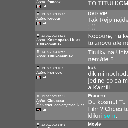
Autor:
francox
TO TITULKOMA
DVD-RIP
13.09.2003 19:04
Autor:
Kocour
Tak Rejp najde
;-))
Kocoure, na k
13.09.2003 18:57
Autor:
Kosmopako f.k. as
to znovu ale n
Titulkomaniak
Titulky na Un
13.09.2003 18:56
Autor:
Titulkomaniak
nemáte ?
kuk
13.09.2003 18:20
Autor:
Francox
dik mimochodo
jedine co sa m
a Kamili
Francox
13.09.2003 15:14
Autor:
Clouseau
Do kosmu! To 
Člen týmu
cervenytrpaslik.cz
Film? Chceš to
klikni
sem
.
Movie
13.09.2003 14:41