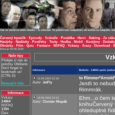
Tak ses dostal na tuhle stránku ! To oslavíme. Na palubě není šampaňské, ale kašlem na šampáňo, m
Červený trpaslík
-
Epizody
-
Scénáře
-
Posádka
-
Herci
-
Dabing
-
Ze záku
Havárky
-
Nadávky
-
Postřehy
-
Texty
-
Hudba
-
Mobil
-
Kostýmy
-
Dodatk
Obrázky
-
Film
-
Quiz
-
Fantazie
-
NSFAQ
-
Vzkazy
-
Srazy
-
Download
-
Dnes je 06.08.2026
Naše tipy
Vz
Přidejte si nás do
položky Oblíbené.
Don't forget to
Informace
Bulletin - 14864 zpráv (zob
bookmark us!
(CTRL-D)
to Rimmer*Arnold*
13.09.2003 22:18
Autor:
JetFly
Jestli to nebu
Relaxační folie
Rimmrák.
Informace
Ehm...o čem te
Vzkazy
13.09.2003 22:13
14864
Autor:
Cloister Hlupák
knihuČervený t
NSFAQ
1354
ohleduplné řid
Quiz