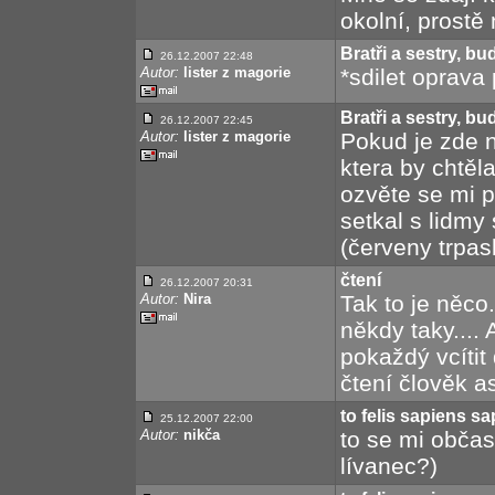
okolní, prostě
Bratři a sestry, buď
26.12.2007 22:48
Autor:
lister z magorie
*sdilet oprava
Bratři a sestry, buď
26.12.2007 22:45
Autor:
lister z magorie
Pokud je zde 
ktera by chtěl
ozvěte se mi 
setkal s lidmy
(červeny trpasl
čtení
26.12.2007 20:31
Autor:
Nira
Tak to je něco
někdy taky.... 
pokaždý vcítit 
čtení člověk as
to felis sapiens s
25.12.2007 22:00
Autor:
nikča
to se mi občas
lívanec?)