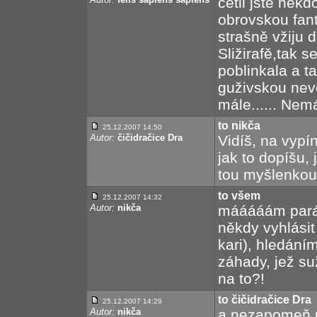
četli jste něk
obrovskou fant
strašně vžiju 
Sližirafě,tak 
poblinkala a t
guživskou nevě
mále...... Ne
to nikča
25.12.2007 14:50
Autor:
čičidračice Dra
Vidíš, na vyp
jak to dopíšu, 
tou myšlenkou
to všem
25.12.2007 14:32
Autor:
nikča
mááááám pará
někdy vyhlási
kari), hledání
záhady, jež su
na to?!
to čičidračice Dra
25.12.2007 14:29
Autor:
nikča
a nezapomeň n