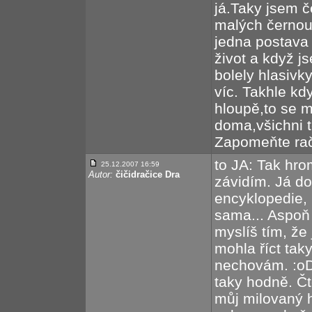
já.Taky jsem č
malých černouš
jedna postava 
život a když 
bolely hlasivk
víc. Takhle kd
hloupě,to se m
doma,všichni t
Zapomeňte rači
to JA: Tak hr
25.12.2007 16:59
Autor:
čičidračice Dra
závidím. Já dos
encyklopedie, 
sama... Aspoň 
myslíš tím, že 
mohla říct tak
nechovám. :oD
taky hodně. Čt
můj milovaný h