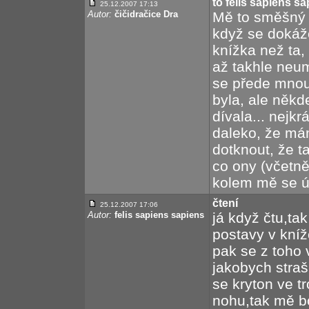
to felis sapiens s
25.12.2007 17:13
Autor:
čičidračice Dra
Mě to směšný 
když se dokáže
knížka než ta, 
až takhle neum
se přede mnou
byla, ale někd
dívala... nejkr
daleko, že má
dotknout, že t
co ony (včetně
kolem mě se úp
čtení
25.12.2007 17:06
Autor:
felis sapiens sapiens
já když čtu,ta
postavy v knížc
pak se z toho 
jakobych stra
se kryton ve tr
nohu,tak mě bol