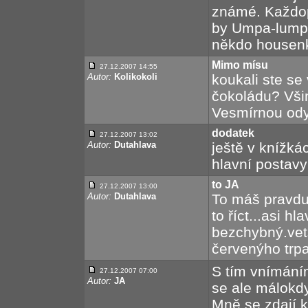
známé. Každop
by Umpa-lumpo
někdo housen
Mimo mísu
27.12.2007 14:55
Autor:
Kolikokoli
koukali ste se
čokoládu? Všim
Vesmírnou od
dodatek
27.12.2007 13:02
Autor:
Dutahlava
ještě v knížká
hlavní postavy
to JA
27.12.2007 13:00
Autor:
Dutahlava
To máš pravdu.
to říct...asi hl
bezchybný.vet
červenýho trpa
S tím vnímání
27.12.2007 07:00
Autor:
JA
se ale málokdy
Mně se zdají k