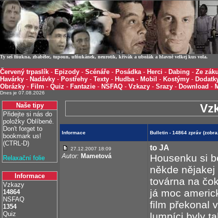
Ty seš fňukna, zbabělec, tupoun, ufňukánek, neurotik, křivák a ubožák a hlavně velkej kus vola.
Červený trpaslík
-
Epizody
-
Scénáře
-
Posádka
-
Herci
-
Dabing
-
Ze záku
Havárky
-
Nadávky
-
Postřehy
-
Texty
-
Hudba
-
Mobil
-
Kostýmy
-
Dodatk
Obrázky
-
Film
-
Quiz
-
Fantazie
-
NSFAQ
-
Vzkazy
-
Srazy
-
Download
-
Dnes je 07.08.2026
Naše tipy
Vz
Přidejte si nás do
položky Oblíbené.
Don't forget to
Informace
Bulletin - 14864 zpráv (zobr
bookmark us!
(CTRL-D)
to JA
27.12.2007 18:09
Autor:
Mametová
Housenku si b
Relaxační folie
někde nějakej 
Informace
továrna na čok
Vzkazy
já moc americk
14864
NSFAQ
film překonal
1354
Quiz
lumpíci byly t