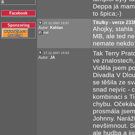
6
Deppa já mam s
to špica;-)
Facebook
Titulky - verze 23
27.12.2007 15:57
Sponzoring
Autor:
Kahlan
Ahojky, stahla
MB, ale ted nem
nemate nekdo 
Tak Terry Pra
27.12.2007 15:03
Autor:
JA
ve znalostech,
Viděla jsem p
Divadla V Dlou
se těšila ze s
snad nejvíc - 
kombinaci s T
chybu. Očekáv
prosmála jsem
Johnny. Naráž
nevšimnout. Si
ale hudba a ji