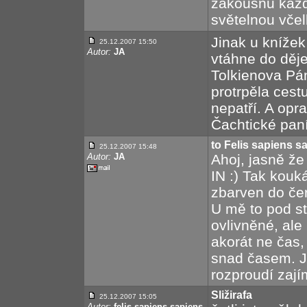
zakousnu každ
světelnou včel
Jinak u knížek
25.12.2007 15:50
Autor:
JA
vtáhne do děje
Tolkienova Pá
protrpěla cest
nepatří. A opr
Čachtické paní
to Felis sapiens s
25.12.2007 15:48
Autor:
JA
Ahoj, jasně že
IN :) Tak kouk
zbarven do čer
U mě to pod 
ovlivněné, ale
akorát ne čas,
snad časem. Ji
rozproudí zají
Sližirafa
25.12.2007 15:05
Autor:
felis sapiens sapiens