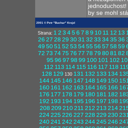
jednoduchost! 
by se mohl st
2001 © Petr "Buchar" Krojzl
1
2
3
4
5
6
7
8
9
10
11
12
13
Strana:
26
27
28
29
30
31
32
33
34
35
36
49
50
51
52
53
54
55
56
57
58
59
72
73
74
75
76
77
78
79
80
81
82
95
96
97
98
99
100
101
102
10
112
113
114
115
116
117
118
11
128
129
131
132
133
134
13
130
144
145
146
147
148
149
150
15
160
161
162
163
164
165
166
16
176
177
178
179
180
181
182
18
192
193
194
195
196
197
198
19
208
209
210
211
212
213
214
21
224
225
226
227
228
229
230
23
240
241
242
243
244
245
246
24