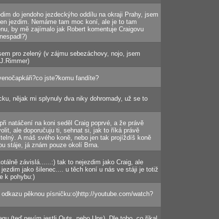
dim do jendoho jezdeckýho oddílu na okraji Prahy, jsem
en jezdim. Nemáme tam moc koní, ale je to tam
eženu, by mě zajímalo jak Robert komentuje Craigovu
 (nespadl?)
jsem pro zelený (v zájmu sebezáchovy, nojo, jsem
A.J.Rimmer)
venočapkáři?co jste?komu fandíte?
ku, nějak mi splynuly dva niky dohromady, už se to
 při natáčení na koni seděl Craig poprvé, a že právě
it, ale doporučuju ti, sehnat si, jak to říká právě
itelný. A máš svého koně, nebo jen tak projíždíš koně
ou stáje, já znám pouze okolí Brna.
otálně závislá......:) tak to nejezdim jako Craig, ale
ezdim jako šilenec.... u těch koní u nás ve stáji je totiž
je k pohybu:)
o odkazu pěknou písničku:o)http://youtube.com/watch?
gu (teď nevím jestli Outs, nebo Ups). Dle toho, co říkal