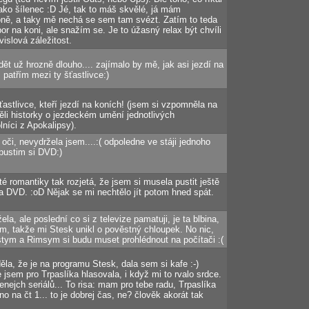
jako šílenec :D Jé, tak to máš skvělé, já mám
ně, a taky mě nechá se sem tam svézt. Zatím to teda
or na koni, ale snažím se. Je to úžasný relax být chvíli
ávislová záležitost.
idět už hrozně dlouho.... zajímalo by mě, jak asi jezdí na
, patřím mezi ty šťastlivce:)
astlivce, kteří jezdí na koních! (jsem si vzpomněla na
li historky o jezdeckém umění jednotlivých
lníci z Apokalipsy).
oči, nevydržela jsem....:( odpoledne ve stáji jednoho
 pustim si DVD:)
té romantiky tak rozjetá, že jsem si musela pustit ještě
a DVD. :oD Nějak se mi nechtělo jít potom hned spát.
la, ale poslední co si z televize pamatuji, je ta blbina,
em, takže mi Stesk unikl o pověstný chloupek. No nic,
stym a Rimsym si budu muset prohlédnout na počítači :(
la, že je na programu Stesk, dala sem si kafe :-)
e jsem pro Trpaslíka hlasovala, i když mi to rvalo srdce.
enejch seriálů... To risa: mam pro tebe radu, Trpaslíka
no na čt 1... to je dobrej čas, ne? člověk akorát tak