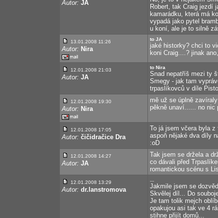
Autor:
JA
Robert, tak Craig jezdí 
kamarádku, která má ko
vypadá jako pytel bramb
u koní, ale je to silně z
to JA
13.01.2008 11:26
jaké historky? chci to v
Autor:
Nira
koni Craig....? jinak ano
to Nira
12.01.2008 21:03
Snad nepatříš mezi ty šť
Autor:
JA
Smegy - jak tam vyprávě
trpaslíkovců v díle Pisto
mě už se úplně zavíraly 
12.01.2008 19:30
pěkně unaví...... no nic
Autor:
Nira
To já jsem včera byla z 
12.01.2008 17:05
aspoň nějaké dva díly n
Autor:
čičidračice Dra
:oD
Tak jsem se držela a drže
12.01.2008 14:27
co dávali před Trpaslík
Autor:
JA
romantickou scénu s Li
...
12.01.2008 13:29
Jakmile jsem se dozvědě
Autor:
dr.lanstromova
Skvělej díl... Do souboj
Je tam tolik mejch oblíb
opakujou asi tak ve 4 rá
stihne přijít domů...