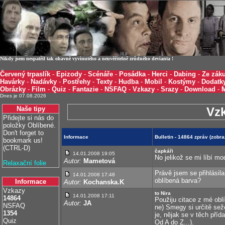
Nikdy jsem nespatřil tak ohavně vyvinutého a neuvěřitelně zrůdného devianta !
Červený trpaslík
-
Epizody
-
Scénáře
-
Posádka
-
Herci
-
Dabing
-
Ze záku
Havárky
-
Nadávky
-
Postřehy
-
Texty
-
Hudba
-
Mobil
-
Kostýmy
-
Dodatk
Obrázky
-
Film
-
Quiz
-
Fantazie
-
NSFAQ
-
Vzkazy
-
Srazy
-
Download
-
Dnes je 07.08.2026
Naše tipy
Vz
Přidejte si nás do
položky Oblíbené.
Don't forget to
Informace
Bulletin - 14864 zpráv (zobr
bookmark us!
(CTRL-D)
čapkáři
14.01.2008 19:05
No jelikož se mi líbí mo
Autor:
Mametová
Relaxační folie
Právě jsem se přihlásila
14.01.2008 17:48
oblíbená barva?
Informace
Autor:
Kochanska.K
Vzkazy
to Nira
14.01.2008 17:11
14864
Použiju citace z mé oblí
Autor:
JA
NSFAQ
ne) Smegy si určitě sež
1354
je, nějak se v těch pří
Quiz
Od A do Z...).