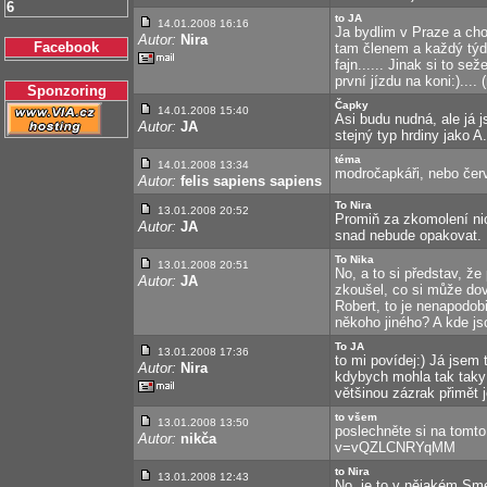
6
to JA
14.01.2008 16:16
Ja bydlim v Praze a cho
Autor:
Nira
Facebook
tam členem a každý týd
fajn...... Jinak si to s
první jízdu na koni:)....
Sponzoring
Čapky
14.01.2008 15:40
Asi budu nudná, ale já 
Autor:
JA
stejný typ hrdiny jako 
téma
14.01.2008 13:34
modročapkáři, nebo čer
Autor:
felis sapiens sapiens
To Nira
13.01.2008 20:52
Promiň za zkomolení nic
Autor:
JA
snad nebude opakovat.
To Nika
13.01.2008 20:51
No, a to si představ, že
Autor:
JA
zkoušel, co si může dovol
Robert, to je nenapodob
někoho jiného? A kde js
To JA
13.01.2008 17:36
to mi povídej:) Já jsem t
Autor:
Nira
kdybych mohla tak taky j
většinou zázrak přimět 
to všem
13.01.2008 13:50
poslechněte si na tomt
Autor:
nikča
v=vQZLCNRYqMM
to Nira
13.01.2008 12:43
No, je to v nějakém Sme