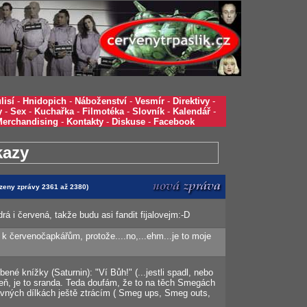
lisí
-
Hnidopich
-
Náboženství
-
Vesmír
-
Direktivy
-
y
-
Sex
-
Kuchařka
-
Filmotéka
-
Slovník
-
Kalendář
-
Merchandising
-
Kontakty
-
Diskuse
-
Facebook
kazy
azeny zprávy 2361 až 2380)
drá i červená, takže budu asi fandit fijalovejm:-D
 k červenočapkářům, protože....no,...ehm...je to moje
bené knížky (Saturnin): "Ví Bůh!" (...jestli spadl, nebo
eň, je to sranda. Teda doufám, že to na těch Smegách
davných dílkách ještě ztrácím ( Smeg ups, Smeg outs,