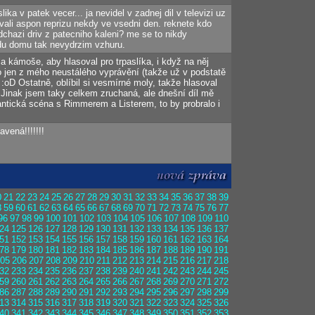
slika v patek vecer... ja nevidel v zadnej dil v televizi uz
vali aspon reprizu nekdy ve vsedni den. reknete kdo
dchazi driv z patecniho kaleni? me se to nikdy
jdu domu tak nevydrzim vzhuru.
a kámoše, aby hlasoval pro trpaslíka, i když na něj
 jen z mého neustálého vyprávění (takže už v podstatě
. :oD Ostatně, oblíbil si vesmírné moly, takže hlasoval
 Jinak jsem taky celkem zruchaná, ale dnešní díl mě
ntická scéna s Rimmerem a Listerem, to by probralo i
avená!!!!!!!
0
21
22
23
24
25
26
27
28
29
30
31
32
33
34
35
36
37
38
39
8
59
60
61
62
63
64
65
66
67
68
69
70
71
72
73
74
75
76
77
96
97
98
99
100
101
102
103
104
105
106
107
108
109
110
24
125
126
127
128
129
130
131
132
133
134
135
136
137
51
152
153
154
155
156
157
158
159
160
161
162
163
164
78
179
180
181
182
183
184
185
186
187
188
189
190
191
05
206
207
208
209
210
211
212
213
214
215
216
217
218
32
233
234
235
236
237
238
239
240
241
242
243
244
245
59
260
261
262
263
264
265
266
267
268
269
270
271
272
86
287
288
289
290
291
292
293
294
295
296
297
298
299
13
314
315
316
317
318
319
320
321
322
323
324
325
326
40
341
342
343
344
345
346
347
348
349
350
351
352
353