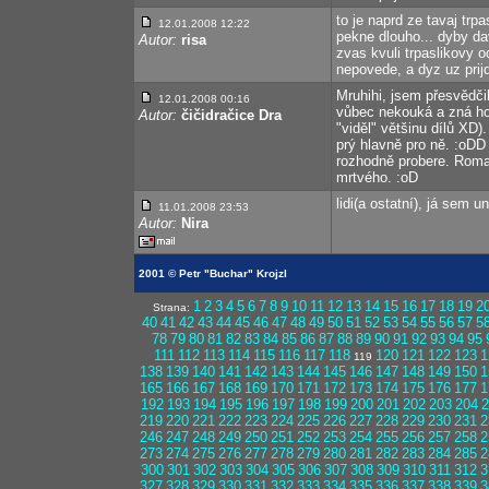
to je naprd ze tavaj trpa
12.01.2008 12:22
pekne dlouho... dyby da
Autor:
risa
zvas kvuli trpaslikovy o
nepovede, a dyz uz pri
Mruhihi, jsem přesvědčil
12.01.2008 00:16
vůbec nekouká a zná ho
Autor:
čičidračice Dra
"viděl" většinu dílů XD)
prý hlavně pro ně. :oDD
rozhodně probere. Roma
mrtvého. :oD
lidi(a ostatní), já sem un
11.01.2008 23:53
Autor:
Nira
2001 © Petr "Buchar" Krojzl
1
2
3
4
5
6
7
8
9
10
11
12
13
14
15
16
17
18
19
2
Strana:
40
41
42
43
44
45
46
47
48
49
50
51
52
53
54
55
56
57
5
78
79
80
81
82
83
84
85
86
87
88
89
90
91
92
93
94
95
111
112
113
114
115
116
117
118
120
121
122
123
1
119
138
139
140
141
142
143
144
145
146
147
148
149
150
1
165
166
167
168
169
170
171
172
173
174
175
176
177
1
192
193
194
195
196
197
198
199
200
201
202
203
204
2
219
220
221
222
223
224
225
226
227
228
229
230
231
2
246
247
248
249
250
251
252
253
254
255
256
257
258
2
273
274
275
276
277
278
279
280
281
282
283
284
285
2
300
301
302
303
304
305
306
307
308
309
310
311
312
3
327
328
329
330
331
332
333
334
335
336
337
338
339
3