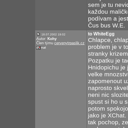
sem je tu nevi
každou maličk
podívam a jest
Čus bus W.E.
to WhiteEgg
18.07.2002 19:02
Autor:
Kohy
Chlapce, chlap
Člen týmu
cervenytrpaslik.cz
problem je v t
stranky krizem
Pozpatku je ta
Hnidopichu je 
velke mnozstvi
zapomenout uz 
naprosto skvel
neni nic slozit
spust si ho u
potom spokojo
jako je XChat
tak pochop, ze