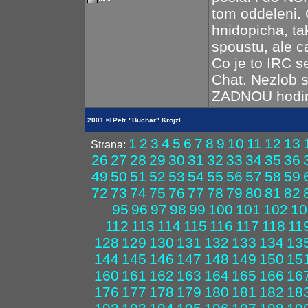
tom oddeleni. 
hnidopicha, ta
spoustu, ale 
Co je to IRC s
Chat. Nezlob 
ZADNOU hodinu
2001 © Petr "Buchar" Krojzl
1
2
3
4
5
6
7
8
9
10
11
12
13
Strana:
26
27
28
29
30
31
32
33
34
35
36
49
50
51
52
53
54
55
56
57
58
59
72
73
74
75
76
77
78
79
80
81
82
95
96
97
98
99
100
101
102
10
112
113
114
115
116
117
118
11
128
129
130
131
132
133
134
13
144
145
146
147
148
149
150
15
160
161
162
163
164
165
166
16
176
177
178
179
180
181
182
18