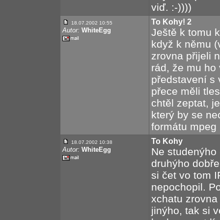
viď. :-))))
To Kohy! 2
18.07.2002 10:55
Autor:
WhiteEgg
Ještě k tomu k
když k němu (
zrovna přijeli 
rád, že mu ho v
představení s v
přece měli tle
chtěl zeptat, j
který by se nec
formátu mpeg (
To Kohy
18.07.2002 10:38
Autor:
WhiteEgg
Ne studenýho 
druhýho dobře
si čet vo tom 
nepochopil. P
xchatu zrovna 
jinýho, tak si 