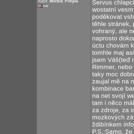
Autor:
Morbid_Pimple
Servus chlapci
wostatní vesmí
poděkovat vshe
těhle stránek, 
vohraný, ale 
naprosto doko
úctu chovám k
tomhle maj asi
jsem Váš(teď n
Rimmer, nebo K
taky moc dobrá
zaujal mě na n
kombinace bar
na net svojí w
tam i něco má
za zdroje, za 
mozkových závi
ždibínkem inf
P.S.:Samo, že