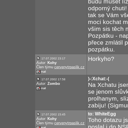
budu muset líz
odporný chuti!
tak se Vám v
moci kochat m
všim sis těch 
Pozpátku - např
přece zmlátil 
pozpátku.
Horkyho?
17.07.2002 23:17
Autor:
Kohy
Člen týmu
cervenytrpaslik.cz
)-:Xchat:-(
17.07.2002 17:58
Autor:
Zombo
Na Xchatu jsem
se jenom slův
prolhanym, sli
zabiju! (Sigmu
to: WhiteEgg
17.07.2002 15:45
Autor:
Kohy
Toho dotazu jse
Člen týmu
cervenytrpaslik.cz
poslal i do NS