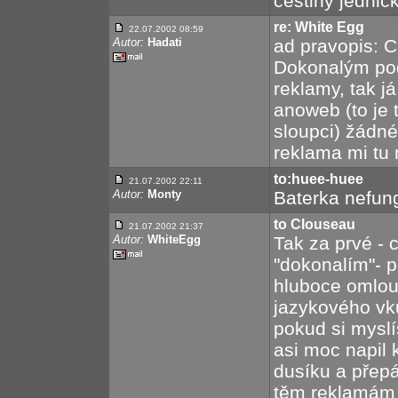
češtiny jednič
re: White Egg
22.07.2002 08:59
Autor:
Hadati
ad pravopis: Cl
Dokonalým pod
reklamy, tak já
anoweb (to je 
sloupci) žádn
reklama mi tu n
to:huee-huee
21.07.2002 22:11
Autor:
Monty
Baterka nefung
to Clouseau
21.07.2002 21:37
Autor:
WhiteEgg
Tak za prvé - 
"dokonalím"- p
hluboce omlou
jazykového vk
pokud si myslí
asi moc napil
dusíku a přepál
těm reklamám 