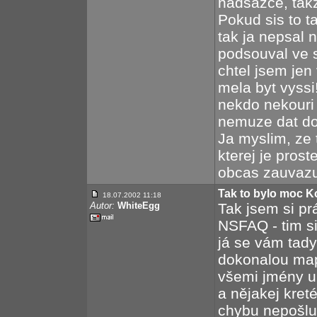
nadsazce, takz
Pokud sis to t
tak ja nepsal 
podsouval ve 
chtel jsem jen
mela byt vyssi
nekdo nekouri
nemuze dat dou
Ja myslim, ze 
kterej je prost
obcas zauvazuj
Tak to bylo moc K
18.07.2002 11:18
Autor:
WhiteEgg
Tak jsem si pr
NSFAQ - tim si
já se vám tady
dokonalou map
všemi jmény u
a nějakej kret
chybu nepošlu 