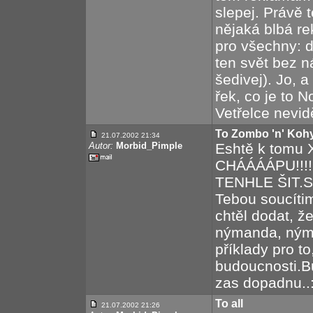
slepej. Právě t
nějaká blbá r
pro všechny: d
ten svět bez n
šedivej). Jo, 
řek, co je to 
Vetřelce nevid
To Zombo 'n' Koh
21.07.2002 21:34
Autor:
Morbid_Pimple
Eshtě k tomu
CHÁÁÁÁPU!!!
TENHLE ŠIT.St
Tebou soucíti
chtěl dodat, že
nýmanda, ným
příklady pro t
budoucnosti.Bu
zas dopadnu..
To all
21.07.2002 21:26