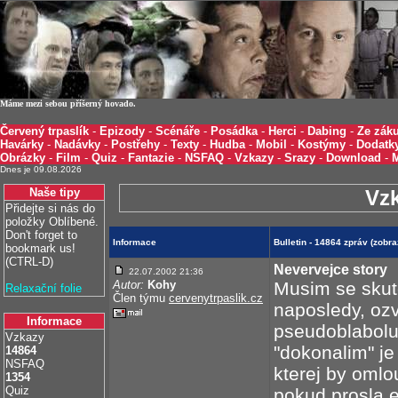
Máme mezi sebou příšerný hovado.
Červený trpaslík
-
Epizody
-
Scénáře
-
Posádka
-
Herci
-
Dabing
-
Ze záku
Havárky
-
Nadávky
-
Postřehy
-
Texty
-
Hudba
-
Mobil
-
Kostýmy
-
Dodatk
Obrázky
-
Film
-
Quiz
-
Fantazie
-
NSFAQ
-
Vzkazy
-
Srazy
-
Download
-
Dnes je 09.08.2026
Naše tipy
Vz
Přidejte si nás do
položky Oblíbené.
Don't forget to
Informace
Bulletin - 14864 zpráv (zob
bookmark us!
(CTRL-D)
Nevervejce story
22.07.2002 21:36
Autor:
Kohy
Musim se skut
Relaxační folie
Člen týmu
cervenytrpaslik.cz
naposledy, ozv
Informace
pseudoblabolu
Vzkazy
"dokonalim" je
14864
NSFAQ
kterej by omlou
1354
Quiz
pokud prosla 