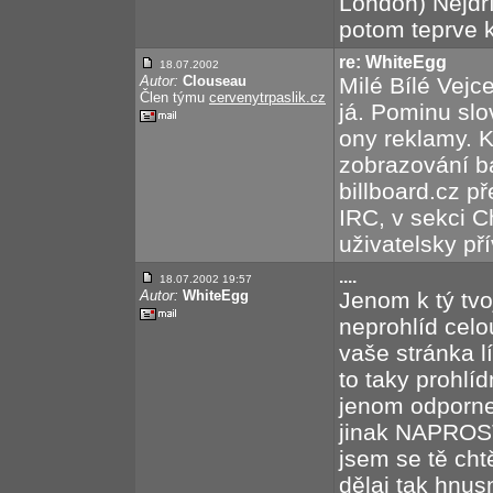
London) Nejdří
potom teprve kr
re: WhiteEgg
18.07.2002
Autor:
Clouseau
Milé Bílé Vejc
Člen týmu
cervenytrpaslik.cz
já. Pominu slo
ony reklamy. 
zobrazování 
billboard.cz p
IRC, v sekci C
uživatelsky př
....
18.07.2002 19:57
Autor:
WhiteEgg
Jenom k tý tvo
neprohlíd celo
vaše stránka lí
to taky prohlí
jenom odpornej
jinak NAPROS
jsem se tě chtě
dělaj tak hnus