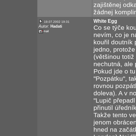
zajištěnej odka
žádnej kompli
White Egg
19.07.2002 19:31
Autor:
Hadati
Co se týče ko
nevím, co je 
kouřil doutník
jedno, protože 
(většinou toti
nechutná, ale p
Pokud jde o t
"Pozpátku", tak
rovnou pozpátku
doleva). A v no
"Lupič přepadl
přinutil úřední
Takže tento ve
jenom obrácen
hned na začátk