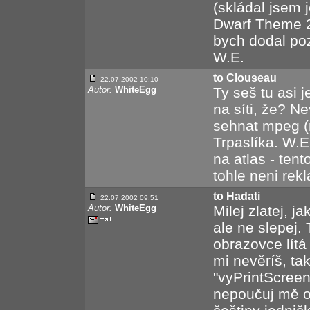
(skládal jsem
Dwarf Theme 2
bych dodal pozd
W.E.
to Clouseau
22.07.2002 10:10
Autor:
WhiteEgg
Ty seš tu asi 
na síti, že? Ne
sehnat mpeg (
Trpaslíka. W.
na atlas - tento
tohle neni rek
to Hadati
22.07.2002 09:51
Autor:
WhiteEgg
Milej zlatej, j
ale ne slepej.
obrazovce lítá
mi nevěríš, tak
"vyPrintScreen
nepoučuj mě o