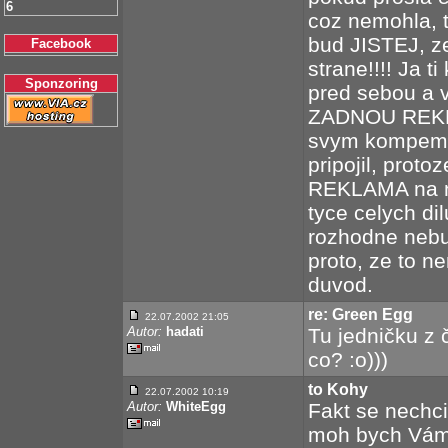
6
coz nemohla, t
bud JISTEJ, ze
Facebook
strane!!!! Ja 
Sponzoring
pred sebou a 
ZADNOU REKLAM
svym kompem, 
pripojil, prot
REKLAMA na n
tyce celych di
rozhodne nebud
proto, ze to ne
duvod.
re: Green Egg
22.07.2002 21:05
Autor:
hadati
Tu jedničku z č
co? :o)))
to Kohy
22.07.2002 10:19
Autor:
WhiteEgg
Fakt se nechci
moh bych Vám 