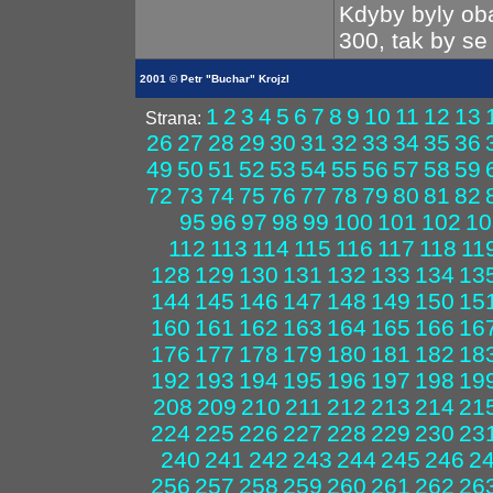
Kdyby byly o
300, tak by se
2001 © Petr "Buchar" Krojzl
1
2
3
4
5
6
7
8
9
10
11
12
13
Strana:
26
27
28
29
30
31
32
33
34
35
36
49
50
51
52
53
54
55
56
57
58
59
72
73
74
75
76
77
78
79
80
81
82
95
96
97
98
99
100
101
102
10
112
113
114
115
116
117
118
11
128
129
130
131
132
133
134
13
144
145
146
147
148
149
150
15
160
161
162
163
164
165
166
16
176
177
178
179
180
181
182
18
192
193
194
195
196
197
198
19
208
209
210
211
212
213
214
21
224
225
226
227
228
229
230
23
240
241
242
243
244
245
246
2
256
257
258
259
260
261
262
26