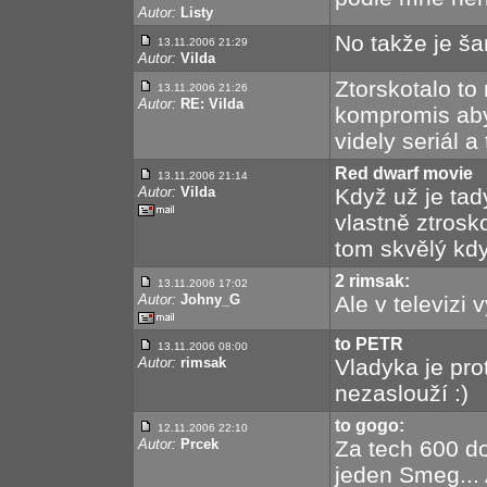
Autor:
Listy
No takže je š
13.11.2006 21:29
Autor:
Vilda
Ztorskotalo to
13.11.2006 21:26
Autor:
RE: Vilda
kompromis aby 
videly seriál a 
Red dwarf movie
13.11.2006 21:14
Autor:
Vilda
Když už je tad
vlastně ztrosko
tom skvělý kdy
2 rimsak:
13.11.2006 17:02
Autor:
Johny_G
Ale v televizi
to PETR
13.11.2006 08:00
Autor:
rimsak
Vladyka je pro
nezaslouží :)
to gogo:
12.11.2006 22:10
Autor:
Prcek
Za tech 600 d
jeden Smeg... 