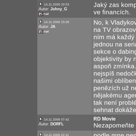
Jaký zas kompr
14.11.2006 20:53
Autor:
Johny_G
ve financích.
No, k Vladykov
14.11.2006 15:06
Autor:
JA
na TV obrazovk
ním má každý 
jednou na seri
sekce o dabing
objektivity by 
aspoň zmínka. 
nejspíš nedoč
našimi oblíbe
penězích už ne
nějakému agen
tak není probl
sehnat dokáže.
RD Movie
14.11.2006 07:42
Autor:
DORFL
Nezapomeňte n
podle mne nen
13.11.2006 22:11