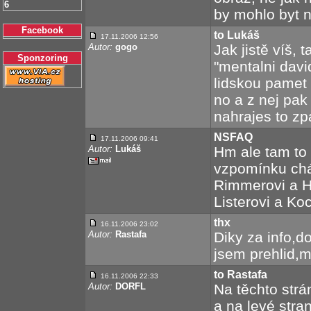
6
by mohlo byt na
Facebook
to Lukáš
17.11.2006 12:56
Autor:
gogo
Jak jistě víš, 
Sponzoring
"mentalni davi
lidskou pamet
no a z nej pa
nahrajes to zpat
NSFAQ
17.11.2006 09:41
Autor:
Lukáš
Hm ale tam to n
vzpomínku chá
Rimmerovi a H
Listerovi a Ko
thx
16.11.2006 23:02
Autor:
Rastafa
Diky za info,d
jsem prehlid,m
to Rastafa
16.11.2006 22:33
Autor:
DORFL
Na těchto strá
a na levé stra