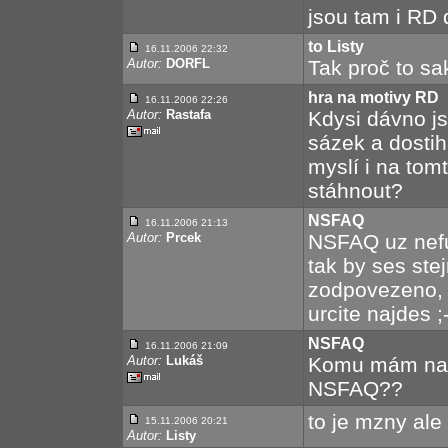
jsou tam i RD 
to Listy
16.11.2006 22:32
Autor:
DORFL
Tak proč to sa
hra na motivy RD
16.11.2006 22:26
Autor:
Rastafa
Kdysi dávno j
sázek a dostih
myslí i na tom
stáhnout?
NSFAQ
16.11.2006 21:13
Autor:
Prcek
NSFAQ uz nefu
tak by ses ste
zodpovezeno, 
urcite najdes ;
NSFAQ
16.11.2006 21:09
Autor:
Lukáš
Komu mám naps
NSFAQ??
to je mzny ale
15.11.2006 20:21
Autor:
Listy