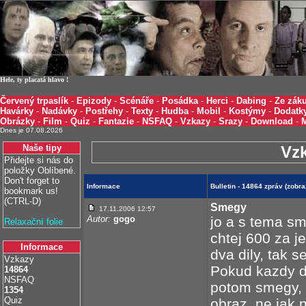
Hele, ty placatá hlavo !
Červený trpaslík
-
Epizody
-
Scénáře
-
Posádka
-
Herci
-
Dabing
-
Ze záku
Havárky
-
Nadávky
-
Postřehy
-
Texty
-
Hudba
-
Mobil
-
Kostýmy
-
Dodatk
Obrázky
-
Film
-
Quiz
-
Fantazie
-
NSFAQ
-
Vzkazy
-
Srazy
-
Download
-
Dnes je 07.08.2026
Naše tipy
Vz
Přidejte si nás do
položky Oblíbené.
Don't forget to
Informace
Bulletin - 14864 zpráv (zobr
bookmark us!
(CTRL-D)
Smegy
17.11.2006 12:57
Autor:
gogo
jo a s tema s
Relaxační folie
chtej 600 za j
Informace
dva dily, tak s
Vzkazy
Pokud kazdy d
14864
NSFAQ
potom smegy, a
1354
Quiz
obraz, ne jak n