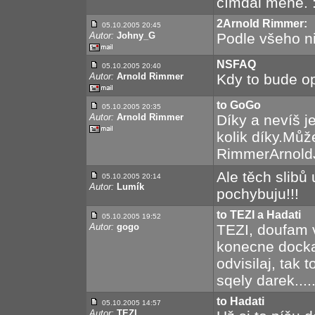
čímdál méňe. :
2Arnold Rimmer:
05.10.2005 20:45
Autor:
Johny_G
Podle všeho ni
NSFAQ
05.10.2005 20:40
Autor:
Arnold Rimmer
Kdy to bude o
to GoGo
05.10.2005 20:35
Autor:
Arnold Rimmer
Díky a nevíš j
kolik díky.Můž
RimmerArnol
Ale těch slibů 
05.10.2005 20:14
Autor:
Lumík
pochybuju!!!
to TEZI a Hadati
05.10.2005 19:52
Autor:
gogo
TEZI, doufam 
konecne docka
odvisilaj, tak 
sqely darek.....
to Hadati
05.10.2005 14:57
Autor:
TEZI