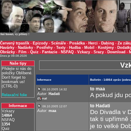
Ani hnout, vy příšery !
Červený trpaslík
-
Epizody
-
Scénáře
-
Posádka
-
Herci
-
Dabing
-
Ze záku
Havárky
-
Nadávky
-
Postřehy
-
Texty
-
Hudba
-
Mobil
-
Kostýmy
-
Dodatk
Obrázky
-
Film
-
Quiz
-
Fantazie
-
NSFAQ
-
Vzkazy
-
Srazy
-
Download
-
Dnes je 09.08.2026
Naše tipy
Vz
Přidejte si nás do
položky Oblíbené.
Don't forget to
Informace
Bulletin - 14864 zpráv (zobr
bookmark us!
(CTRL-D)
to maa
06.10.2005 14:32
Autor:
Hadati
A pokud jdu po
Relaxační folie
to Hadati
Informace
06.10.2005 12:07
Autor:
maa
Do Divadla v D
Vzkazy
14864
tak ti upřímně 
NSFAQ
1354
je to velké Dob
Quiz