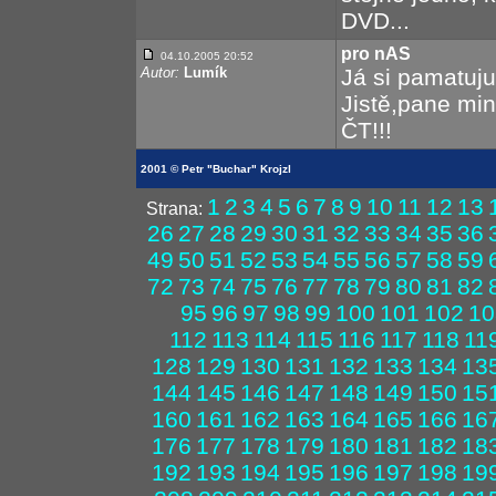
DVD...
pro nAS
04.10.2005 20:52
Autor:
Lumík
Já si pamatuju
Jistě,pane min
ČT!!!
2001 © Petr "Buchar" Krojzl
1
2
3
4
5
6
7
8
9
10
11
12
13
Strana:
26
27
28
29
30
31
32
33
34
35
36
49
50
51
52
53
54
55
56
57
58
59
72
73
74
75
76
77
78
79
80
81
82
95
96
97
98
99
100
101
102
10
112
113
114
115
116
117
118
11
128
129
130
131
132
133
134
13
144
145
146
147
148
149
150
15
160
161
162
163
164
165
166
16
176
177
178
179
180
181
182
18
192
193
194
195
196
197
198
19