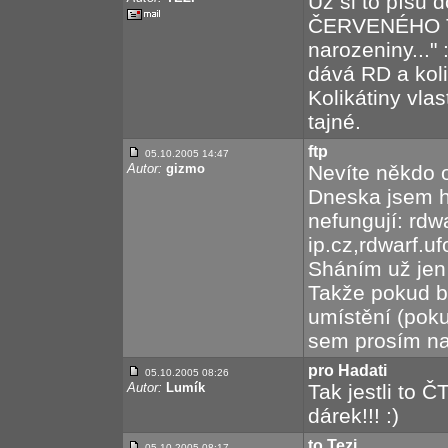
Už si to píšu 
ČERVENÉHO TR
narozeniny..." 
dává RD a kolik
Kolikátiny vlas
tajné.
ftp
05.10.2005 14:47
Autor:
gizmo
Nevíte někdo o
Dneska jsem hl
nefungují: rdw
ip.cz,rdwarf.u
Sháním už jen 
Takže pokud b
umístění (poku
sem prosím na
pro Hadati
05.10.2005 08:26
Autor:
Lumík
Tak jestli to Č
dárek!!! :)
to Tezi
05.10.2005 08:17