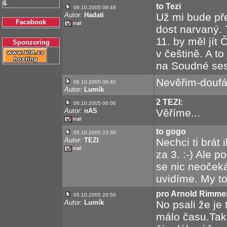
6
to Tezi
06.10.2005 08:48
Autor:
Hadati
Už mi bude přes
Facebook
dost narvaný. 7
11. by měl jít 
Sponzoring
v češtině. A to
na Soudné ses
Nevěřim-douf
06.10.2005 06:40
Autor:
Lumík
2 TEZI:
06.10.2005 00:00
Autor:
nAS
Věříme...
to gogo
05.10.2005 23:30
Autor:
TEZI
Nechci ti brát 
za 3. :-) Ale 
se nic neočeká
uvidíme. My t
pro Arnold Rimme
05.10.2005 20:50
Autor:
Lumík
No psali že je
málo času.Takž