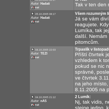
Autor:
Hadati
Tak v ten den
Všem rozumným l
05.10.2005 08:17
Autor:
Hadati
Já se vám div
reagujete. Kdy
Lumíka, tak je
další. Nemám 
pitomcům.
Trpaslík v listopa
04.10.2005 22:03
Autor:
TEZI
Příští čtvrtek 
vzhledem k tom
pokud se nic 
správné, posle
ve čtvrtek 3.1
na jeho místo,
8.11.2005 na pr
2 Lumík:
04.10.2005 21:12
Autor:
nAS
Nj, tak vidis, 
stejne jedno, 