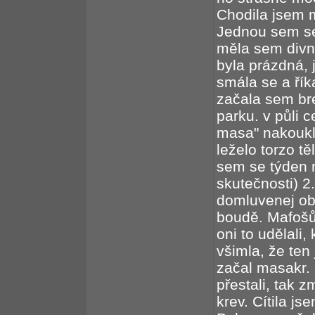
Chodila jsem 
Jednou sem s
měla sem divne
byla prázdná, 
smála se a ří
začala sem br
parku. v půli 
masa" nakoukl
leželo torzo t
sem se týden 
skutečnosti) 
domluvenej ob
boudě. Mafošů
oni to udělali
všimla, že ten
začal masakr. 
přestali, tak z
krev. Cítila j