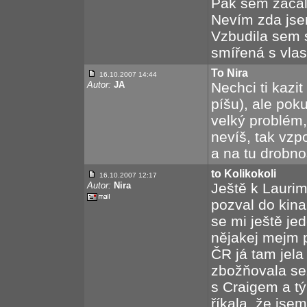
Pak sem začala
Nevím zda jsem
Vzbudila sem s
smířená s vlast
To Nira
16.10.2007 14:44
Autor:
JA
Nechci ti kazit
píšu), ale poku
velký problém,
nevíš, tak vzp
a na tu drobnos
to Kolikokoli
16.10.2007 12:17
Autor:
Nira
Ještě k Lauri
pozval do kina.
se mi ještě je
nějakej mejm p
ČR já tam jel
zbožňovala sez
s Craigem a tý
říkala, že jsem