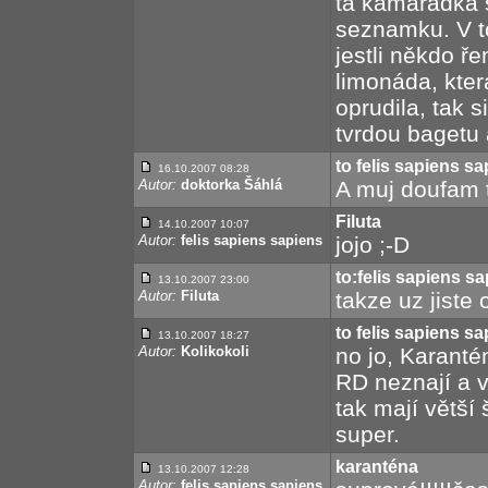
ta kamarádka s
seznamku. V t
jestli někdo ře
limonáda, která
oprudila, tak s
tvrdou bagetu 
to felis sapiens s
16.10.2007 08:28
Autor:
doktorka Šáhlá
A muj doufam t
Filuta
14.10.2007 10:07
Autor:
felis sapiens sapiens
jojo ;-D
to:felis sapiens s
13.10.2007 23:00
Autor:
Filuta
takze uz jiste
to felis sapiens s
13.10.2007 18:27
Autor:
Kolikokoli
no jo, Karantén
RD neznají a v
tak mají větší 
super.
karanténa
13.10.2007 12:28
Autor:
felis sapiens sapiens