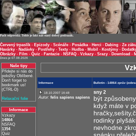
Pach odpovídá. Tohle je fakt náš starý dobrý podrazák.
Červený trpaslík
-
Epizody
-
Scénáře
-
Posádka
-
Herci
-
Dabing
-
Ze záku
Havárky
-
Nadávky
-
Postřehy
-
Texty
-
Hudba
-
Mobil
-
Kostýmy
-
Dodatk
Obrázky
-
Film
-
Quiz
-
Fantazie
-
NSFAQ
-
Vzkazy
-
Srazy
-
Download
-
Dnes je 07.08.2026
Naše tipy
Vz
Přidejte si nás do
položky Oblíbené.
Don't forget to
Informace
Bulletin - 14864 zpráv (zobr
bookmark us!
(CTRL-D)
sny 2
18.10.2007 16:48
Autor:
felis sapiens sapiens
být způsobeny 
Relaxační folie
když máte v p
Informace
hračky,sešíty,
Vzkazy
rodinky plyšá
14864
NSFAQ
nevhodne zkro
1354
Quiz
spánku,přeleže