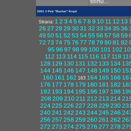
stínu...
2001 © Petr "Buchar" Krojzl
1
2
3
4
5
6
7
8
9
10
11
12
13
Strana:
26
27
28
29
30
31
32
33
34
35
36
49
50
51
52
53
54
55
56
57
58
59
72
73
74
75
76
77
78
79
80
81
82
95
96
97
98
99
100
101
102
10
112
113
114
115
116
117
118
11
128
129
130
131
132
133
134
13
144
145
146
147
148
149
150
15
160
161
162
164
165
166
16
163
176
177
178
179
180
181
182
18
192
193
194
195
196
197
198
19
208
209
210
211
212
213
214
21
224
225
226
227
228
229
230
23
240
241
242
243
244
245
246
24
256
257
258
259
260
261
262
26
272
273
274
275
276
277
278
27