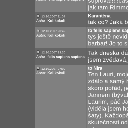
suprová!!!!!ča
jak tam Rimmer 
Karanténa
13.10.2007 11:59
Autor:
Kolikokoli
tak co? Jaká b
to felis sapiens s
12.10.2007 20:42
Autor:
Kolikokoli
tys ještě nevid
barbar! Je to s
Tak dneska dáv
12.10.2007 13:36
Autor:
felis sapiens sapiens
jsem zvědavá,j
to Nira
12.10.2007 07:09
Autor:
Kolikokoli
Ten Lauri, moj
zdálo a samý 
skoro pořád, 
Jannem (býval
Laurim, páč Ja
(viděla jsem 
šaty). Každop
skutečnosti od