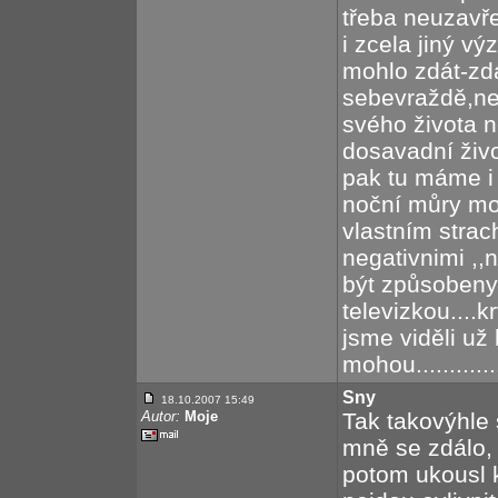
třeba neuzavř
i zcela jiný v
mohlo zdát-zdá
sebevraždě,ne
svého života 
dosavadní život
pak tu máme i e
noční můry m
vlastním strac
negativnimi ,
být způsobeny
televizkou....k
jsme viděli u
mohou.............
Sny
18.10.2007 15:49
Autor:
Moje
Tak takovýhle
mně se zdálo,
potom ukousl 