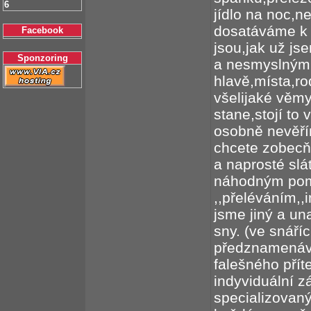
6
jídlo na noc,ne
dosatáváme k
Facebook
jsou,jak už j
Sponzoring
a nesmyslným 
hlavě,místa,rod
všelijaké věmy
stane,stojí to 
osobně nevěří
chcete zobecňo
a naprosté slá
náhodným pom
,,přeléváním,,
jsme jiný a un
sny. (ve snáří
předznamenáv
falešného přít
indyviduální z
specializovan