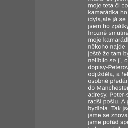
moje teta či co
kamarádka ho 
idyla,ale já s
jsem ho zpátky
hrozně smutnej
moje kamarádk
někoho najde. 
ještě že tam b
nelíbilo se jí,
dopisy-Peterov
odjížděla, a ř
osobně předám
do Manchester
adresy. Peter-
radši pošlu. A
bydlela. Tak j
jsme se znova 
jsme pořád spo