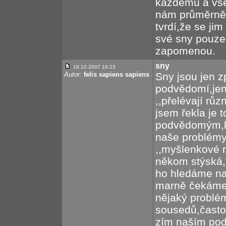
každému a všem
nám průměrně 4
tvrdí,že se ji
své sny pouze
zapomenou.
sny
18.10.2007 16:23
Autor:
felis sapiens sapiens
Sny jsou jen z
podvědomí,je
,,přelévají rů
jsem řekla je
podvědomým,k
naše problémy
,,myšlenkové 
někom stýská,
ho hledáme na
marně čekáme
nějaký problé
sousedů,často
zím naším po