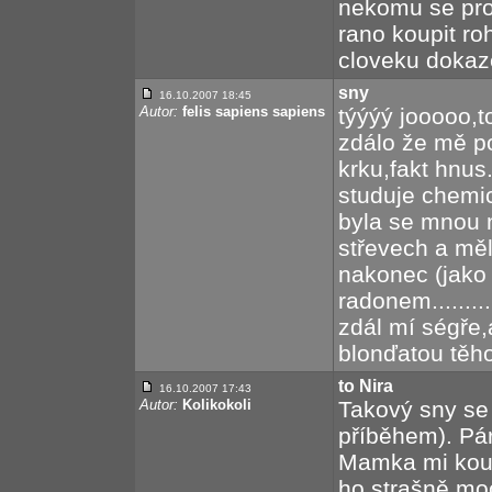
nekomu se pros
rano koupit roh
cloveku dokaz
sny
16.10.2007 18:45
Autor:
felis sapiens sapiens
týýýý jooooo,t
zdálo že mě pod
krku,fakt hnus.
studuje chemi
byla se mnou 
střevech a měla
nakonec (jako
radonem........
zdál mí ségře,
blonďatou těho
to Nira
16.10.2007 17:43
Autor:
Kolikokoli
Takový sny se 
příběhem). Pár
Mamka mi koup
ho strašně moc