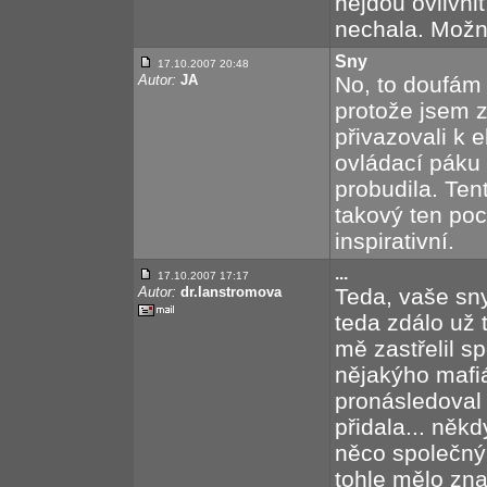
nejdou ovlivni
nechala. Možná
Sny
17.10.2007 20:48
Autor:
JA
No, to doufám 
protože jsem z
přivazovali k 
ovládací páku 
probudila. Ten
takový ten poc
inspirativní.
...
17.10.2007 17:17
Autor:
dr.lanstromova
Teda, vaše sny
teda zdálo už 
mě zastřelil s
nějakýho mafi
pronásledoval
přidala... někd
něco společnýh
tohle mělo zna