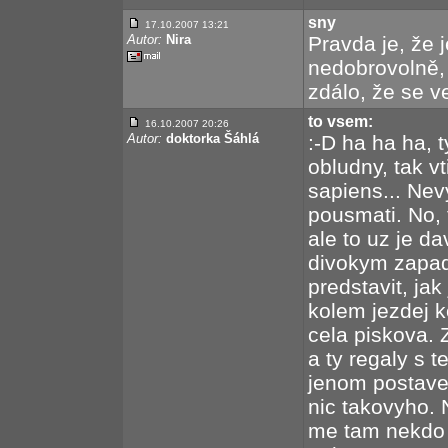
sny
17.10.2007 13:21
Autor:
Nira
Pravda je, že 
nedobrovolně, 
zdálo, že se ve
to vsem:
16.10.2007 20:26
Autor:
doktorka Šáhlá
:-D ha ha ha, t
obludny, tak vt
sapiens... Nev
pousmati. No, 
ale to uz je d
divokym zapade
predstavit, jak
kolem jezdej k
cela piskova. 
a ty regaly s 
jenom postaven
nic takovyho. N
me tam nekdo za