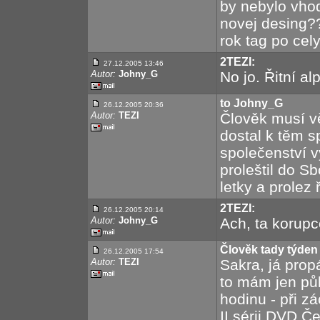
by nebylo vhod
novej desing??
rok tag po cely r
2TEZI:
27.12.2005 13:46
Autor:
Johny_G
No jo. Řitní al
to Johny_G
26.12.2005 20:36
Autor:
TEZI
Člověk musí v
dostal k těm s
společenství vy
proleštil do S
letky a prolez 
2TEZI:
26.12.2005 20:14
Autor:
Johny_G
Ach, ta korupc
Člověk tady týden 
26.12.2005 17:54
Autor:
TEZI
Sakra, já propá
to mám jen půl
hodinu - při z
II sérii DVD Č