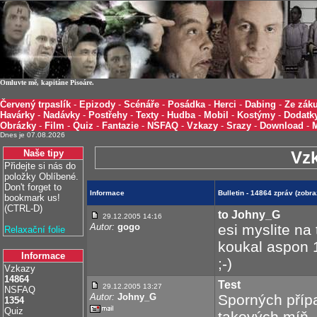
Omluvte mě, kapitáne Pisoáre.
Červený trpaslík
-
Epizody
-
Scénáře
-
Posádka
-
Herci
-
Dabing
-
Ze záku
Havárky
-
Nadávky
-
Postřehy
-
Texty
-
Hudba
-
Mobil
-
Kostýmy
-
Dodatk
Obrázky
-
Film
-
Quiz
-
Fantazie
-
NSFAQ
-
Vzkazy
-
Srazy
-
Download
-
Dnes je 07.08.2026
Naše tipy
Vz
Přidejte si nás do
položky Oblíbené.
Don't forget to
Informace
Bulletin - 14864 zpráv (zobr
bookmark us!
(CTRL-D)
to Johny_G
29.12.2005 14:16
Autor:
gogo
esi myslite na
Relaxační folie
koukal aspon 
Informace
;-)
Vzkazy
14864
Test
29.12.2005 13:27
NSFAQ
Autor:
Johny_G
Sporných přípa
1354
Quiz
takových míň, 