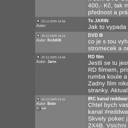
400,- Kč, tak 
přednost a prá
To JARIN
25.12.2005 16:56
Autor:
Jak to vypada 
DVD III
25.12.2005 16:24
Autor:
Kn3dliK
co je s tou vy
stromecek a on
RD film
25.12.2005 13:49
Autor:
Jarin
Jestli se tu je
RD filmem, pr
rumba koule a 
Zadny film nik
stranky. Aktual
IRC kanal reddwar
24.12.2005 21:41
Autor:
Bobr
Chtel bych va
kanal #reddwar
Skvely pokec 
2X4B. Vsichni s