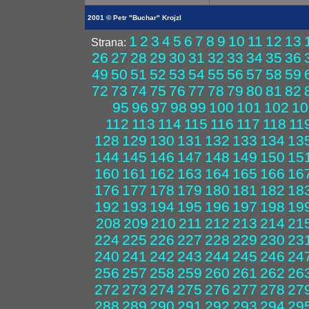
2001 © Petr "Buchar" Krojzl
1
2
3
4
5
6
7
8
9
10
11
12
13
Strana:
26
27
28
29
30
31
32
33
34
35
36
49
50
51
52
53
54
55
56
57
58
59
72
73
74
75
76
77
78
79
80
81
82
95
96
97
98
99
100
101
102
10
112
113
114
115
116
117
118
11
128
129
130
131
132
133
134
13
144
145
146
147
148
149
150
15
160
161
162
163
164
165
166
16
176
177
178
179
180
181
182
18
192
193
194
195
196
197
198
19
208
209
210
211
212
213
214
21
224
225
226
227
228
229
230
23
240
241
242
243
244
245
246
24
256
257
258
259
260
261
262
26
272
273
274
275
276
277
278
27
288
289
290
291
292
293
294
29