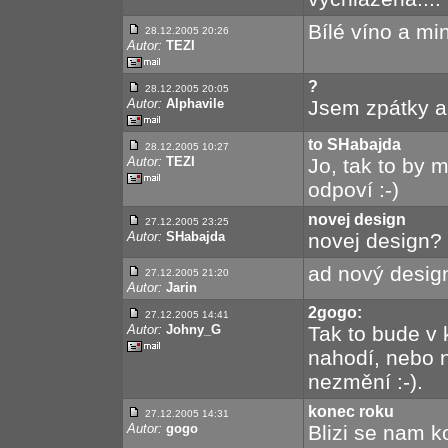
Bílé víno a min
28.12.2005 20:26
Autor:
TEZI
?
28.12.2005 20:05
Autor:
Alphavile
Jsem zpátky a 
to SHabajda
28.12.2005 10:27
Autor:
TEZI
Jo, tak to by m
odpoví :-)
novej design
27.12.2005 23:25
Autor:
SHabajda
novej design? 
ad nový design 
27.12.2005 21:20
Autor:
Jarin
2gogo:
27.12.2005 14:41
Autor:
Johny_G
Tak to bude v 
nahodí, nebo 
nezmění :-).
konec roku
27.12.2005 14:31
Autor:
gogo
Blizi se nam k