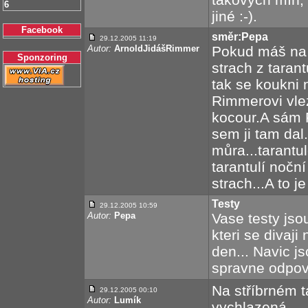
6
jiné :-).
Facebook
směr:Pepa
29.12.2005 11:19
Autor:
ArnoldJidášRimmer
Pokud máš na 
Sponzoring
strach z taran
tak se koukni n
Rimmerovi vlez
kocour.A sám 
sem ji tam dal.
můra...tarantu
tarantulí nočn
strach...A to je
Testy
29.12.2005 10:59
Autor:
Pepa
Vase testy jso
kteri se divaji
den... Navic j
spravne odpove
Na stříbrném t
29.12.2005 00:10
Autor:
Lumík
vychlazená....