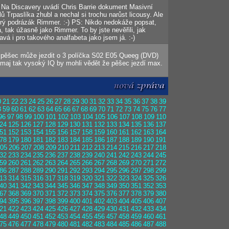
. Na Discavery uvádí Chris Barrie dokument Masivní
lů Trpaslíka zhubl a nechal si trochu narůst licousy. Ale
obrý podrázák Rimmer. :-) PS: Nikdo nedokáže popsat,
a, tak úžasně jako Rimmer. To by jste nevěřili, jak
vá i pro takového analfabeta jako jsem já. :-)
e pěšec může jezdit o 3 políčka S02 E05 Queeg (DVD)
 maj tak vysoký IQ by mohli vědět že pěšec jezdí max.
0
21
22
23
24
25
26
27
28
29
30
31
32
33
34
35
36
37
38
39
8
59
60
61
62
63
64
65
66
67
68
69
70
71
72
73
74
75
76
77
96
97
98
99
100
101
102
103
104
105
106
107
108
109
110
24
125
126
127
128
129
130
131
132
133
134
135
136
137
51
152
153
154
155
156
157
158
159
160
161
162
163
164
78
179
180
181
182
183
184
185
186
187
188
189
190
191
05
206
207
208
209
210
211
212
213
214
215
216
217
218
32
233
234
235
236
237
238
239
240
241
242
243
244
245
59
260
261
262
263
264
265
266
267
268
269
270
271
272
86
287
288
289
290
291
292
293
294
295
296
297
298
299
13
314
315
316
317
318
319
320
321
322
323
324
325
326
40
341
342
343
344
345
346
347
348
349
350
351
352
353
67
368
369
370
371
372
373
374
375
376
377
378
379
380
94
395
396
397
398
399
400
401
402
403
404
405
406
407
21
422
423
424
425
426
427
428
429
430
431
432
433
434
48
449
450
451
452
453
454
455
456
457
458
459
460
461
75
476
477
478
479
480
481
482
483
484
485
486
487
488