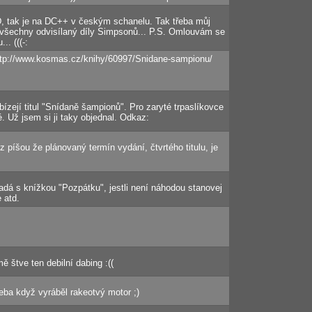
D, tak je na DC++ v českým schanelu. Tak třeba můj
ě všechny odvisílaný díly Simpsonů... P.S. Omlouvám se
.. (((-:
http://www.kosmas.cz/knihy/60997/Snidane-sampionu/
ízejí titul "Snídaně šampionů". Pro zaryté trpaslíkovce
. Už jsem si ji taky objednal. Odkaz:
píšou že plánovaný termín vydání, čtvrtého titulu, je
adá s knížkou "Pozpátku", jestli není náhodou stanovej
 atd.
ě štve ten debilní dabing :((
řeba když vyráběl rakeotvý motor ;)