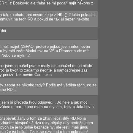
R tj. z Boskovic ale třeba se mi podaří najít někoho z
 tak z xchatu, ani nevim ze je z HK :)) 2 lukin pokud si
omluvit na tech RD a pokud ne tak si sezen nekoho
 dni
e měli rozjet NSFAQ, protože pokud jsem informován
nu by měl začít školní rok na VŠ a Rimmer bude mít
u. Nebo se mýlím?
tak jsem zkoušel psat e-maily ale bohužel mi na nikdo
proč ja bych to zadarmo nechtěl a samozdřejmě zas
y penize.Tak nevim.Čao Lukin
kdy zeptat se někoho tady? Podle mě většina těch, co se
ího RD...
 jsem si přečetla tvou odpověd... Jo hele a jak moc
 vůbec o tom , koho mam na myslim, tedy o Jakubovi z
přispěvek Jany o tom že zhani lepší díly RD.No ja
á zháním alespoň už dva roky nějaky díly protože jsem
k bych že je to uplně beznadějný, ale jestli máš jinou
omu že jsi holka :-))zak se ozvi rad o tom pokecam!