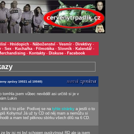
lisí
-
Hnidopich
-
Náboženství
-
Vesmír
-
Direktivy
-
y
-
Sex
-
Kuchařka
-
Filmotéka
-
Slovník
-
Kalendář
-
Merchandising
-
Kontakty
-
Diskuse
-
Facebook
kazy
razeny zprávy 10021 až 10040)
k o tomhla jsem vůbec nevěděl asi určitě si je v
dnám.Lukin
 kdo ti to píše: Podívej se na
tyhle stránky
a jestli o to
apiš Kohymu! Já už ty CD od něj mam a nemůžu si
pohodě a mam teď pěknou sbírku všech dílů na 6 CD.
ze by jsi mi byl schopen puskytnout RD ale ja jsem