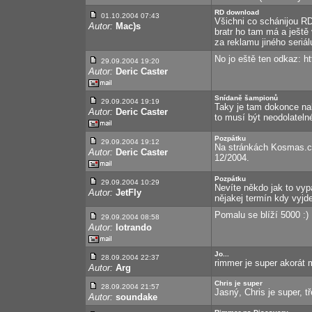
RD download
01.10.2004 07:43
Všichni co schánijou R
Autor:
Mac)s
bratr ho tam má a ješt
za reklamu jiného seriálu.
No jo eště ten odkaz: 
29.09.2004 19:20
Autor:
Deric Caster
Snídaně šampionů
29.09.2004 19:19
Taky je tam dokonce nab
Autor:
Deric Caster
to musí být neodolatelné
Pozpátku
29.09.2004 19:12
Na stránkách Kosmas.cz 
Autor:
Deric Caster
12/2004.
Pozpátku
29.09.2004 10:29
Nevíte někdo jak to vyp
Autor:
JetFly
nějakej termín kdy vyjde
Pomalu se blíží 5000 :)
29.09.2004 08:58
Autor:
lotrando
Jo...
28.09.2004 22:37
rimmer je super akorát m
Autor:
Arg
Chris je super
28.09.2004 21:57
Jasný, Chris je super, t
Autor:
soundake