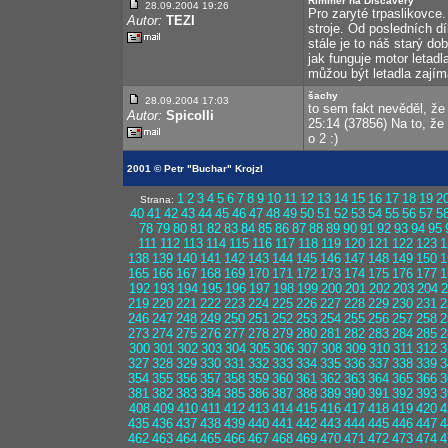
Rimmer na Discavery
28.09.2004 19:26
Pro zaryté trpaslikovce
Autor:
TEZI
stroje. Od posledních dí
stále je to náš starý d
jak funguje motor letadl
můžou být letadla zajíma
šachy
28.09.2004 17:03
to sem fakt nevěděl, ž
Autor:
Spicolli
25:14 (37856) Na to, že
o 2 :)
2001 © Petr "Buchar" Krojzl
1
2
3
4
5
6
7
8
9
10
11
12
13
14
15
16
17
18
19
2
Strana:
40
41
42
43
44
45
46
47
48
49
50
51
52
53
54
55
56
57
5
78
79
80
81
82
83
84
85
86
87
88
89
90
91
92
93
94
95
111
112
113
114
115
116
117
118
119
120
121
122
123
1
138
139
140
141
142
143
144
145
146
147
148
149
150
1
165
166
167
168
169
170
171
172
173
174
175
176
177
1
192
193
194
195
196
197
198
199
200
201
202
203
204
2
219
220
221
222
223
224
225
226
227
228
229
230
231
2
246
247
248
249
250
251
252
253
254
255
256
257
258
2
273
274
275
276
277
278
279
280
281
282
283
284
285
2
300
301
302
303
304
305
306
307
308
309
310
311
312
3
327
328
329
330
331
332
333
334
335
336
337
338
339
3
354
355
356
357
358
359
360
361
362
363
364
365
366
3
381
382
383
384
385
386
387
388
389
390
391
392
393
3
408
409
410
411
412
413
414
415
416
417
418
419
420
4
435
436
437
438
439
440
441
442
443
444
445
446
447
4
462
463
464
465
466
467
468
469
470
471
472
473
474
4