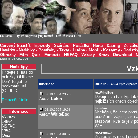
Do kosmu ! Ty seš naprosto jetej mimoň ! Drž už sakra hubu !
Červený trpaslík
-
Epizody
-
Scénáře
-
Posádka
-
Herci
-
Dabing
-
Ze záku
Havárky
-
Nadávky
-
Postřehy
-
Texty
-
Hudba
-
Mobil
-
Kostýmy
-
Dodatk
Obrázky
-
Film
-
Quiz
-
Fantazie
-
NSFAQ
-
Vzkazy
-
Srazy
-
Download
-
Dnes je 05.08.2026
Naše tipy
Vz
Přidejte si nás do
položky Oblíbené.
Don't forget to
Informace
Bulletin - 14864 zpráv (zob
bookmark us!
(CTRL-D)
re.WhiteEgg
02.10.2004 23:20
Děkuji ti za tvůj typ ta
Autor:
Lukin
Relaxační folie
nejbližších dnech obje
to Lukin
02.10.2004 19:08
Informace
Nechápu, že jsem první,
Autor:
WhiteEgg
budeš mít zájem, tak n
Vzkazy
stěžovat. Kvalita je v 
14864
W.E. :-)
NSFAQ
1354
re:Kronstar
02.10.2004 09:09
Quiz
Zdarec jses moc hodnej 