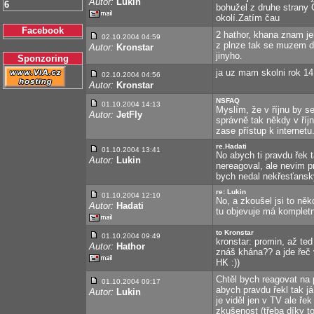
Autor:
Lukin
6
bohužel z druhe strany Č
okolí.Zatím čau
Facebook
2 hathor, khana znam jen
02.10.2004 04:59
z plnze tak se muzem d
Autor:
Kronstar
jinyho.
Sponzoring
ja uz mam skolni rok 14
02.10.2004 04:56
Autor:
Kronstar
NSFAQ
01.10.2004 14:13
Myslím, že v říjnu by s
Autor:
JetFly
správně tak někdy v říj
zase přístup k internet
re.Hadati
01.10.2004 13:41
No abych ti pravdu řek 
Autor:
Lukin
nereagoval, ale nevim 
bych nedal nekřesťansk
re: Lukin
01.10.2004 12:10
No, a zkoušel jsi to ně
Autor:
Hadati
tu objevuje má kompletn
to Kronstar
01.10.2004 09:49
kronstar: promin, až ted
Autor:
Hathor
znáš khána?? a jde řeč
HK :))
Chtěl bych reagovat na 
01.10.2004 09:17
abych pravdu řekl tak j
Autor:
Lukin
je viděl jen v TV ale ře
zkušenost (třeba díky t