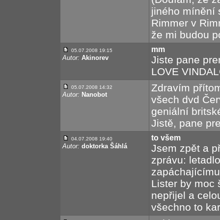
jiného mínění
Rimmer v Rimm
že mi budou po
mm
05.07.2008 19:15
Autor:
Akinorev
Jiste pane pre
LOVE VINDA
Zdravím přítom
05.07.2008 14:32
Autor:
Nanobot
všech dvd Červ
geniální britsk
Jistě, pane pr
to všem
04.07.2008 19:40
Autor:
doktorka Šáhlá
Jsem zpět a p
zprávu: letadl
zapáchajícímu 
Lister by moc 
nepřijel a celo
všechno to kar