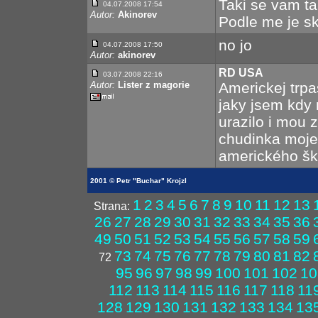
Taki se vam t
04.07.2008 17:54
Autor:
Akinorev
Podle me je sk
no jo
04.07.2008 17:50
Autor:
akinorev
RD USA
03.07.2008 22:16
Autor:
Lister z magorie
Americkej trpa
jaky jsem kdy 
urazilo i mou z
chudinka moje
amerického šk
2001 © Petr "Buchar" Krojzl
1
2
3
4
5
6
7
8
9
10
11
12
13
Strana:
26
27
28
29
30
31
32
33
34
35
36
49
50
51
52
53
54
55
56
57
58
59
73
74
75
76
77
78
79
80
81
82
72
95
96
97
98
99
100
101
102
10
112
113
114
115
116
117
118
11
128
129
130
131
132
133
134
13