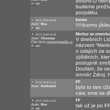
dlouho:D netruc
budeme prožív
pozpátku.
ksrms
09.07.2008 09:36
Autor:
Nira
!!!!!ksrms ýkle
Merkur se zmenšu
08.07.2008 20:49
Autor:
Clouseau
V dnešních Li
Člen týmu
cervenytrpaslik.cz
názvem "Merku
o údajích ze 
zjištěních, kt
postupně smrš
Doufám, že se 
smrsk! Zdroj: 
FF
07.07.2008 13:23
Autor:
Kolikokoli
bylo to tam úž
caw, sme se dl
FF
06.07.2008 19:53
Autor:
Nira
tak už je po FF