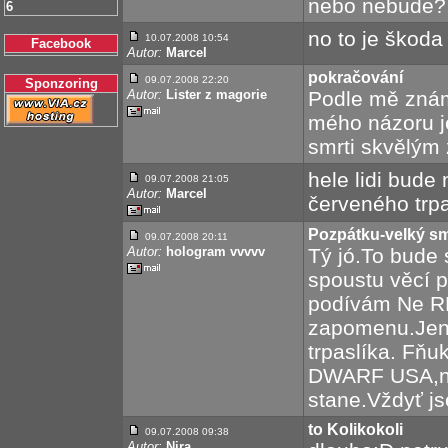
nebo nebude?
6
no to je škoda
10.07.2008 10:54
Facebook
Autor:
Marcel
pokračování
09.07.2008 22:20
Sponzoring
Autor:
Lister z magorie
Podle mě znám
mého názoru j
smrti skvělým
hele lidi bude
09.07.2008 21:05
Autor:
Marcel
červeného trp
Pozpátku-velký s
09.07.2008 20:11
Autor:
hologram vvvvv
Tý jó.To bude
spoustu věcí 
podívám Ne R
zapomenu.Jenž
trpaslíka. Fň
DWARF USA,ne
stane.Vždyť j
to Kolikokoli
09.07.2008 09:38
Autor:
Nira