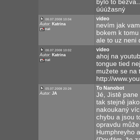
bylo to bezva..
úúúžasný
video
06.07.2008 10:04
Autor:
Katrina
nevím jak vam 
bokem k tomu da
ale to uz neni 
video
06.07.2008 10:02
Autor:
Katrina
ahoj na youtub
tongue tied ne
mužete se na 
http://www.y
To Nanobot
05.07.2008 20:26
Autor:
JA
Jé, Jistě pane 
tak stejně jak
nakoukaný víc,
chybu a jsou to
opravdu může c
Humphreyho a
(Doufám, že za