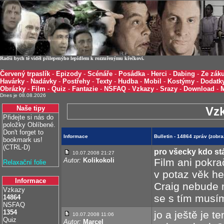
Radši bych tě viděl přilepenýho lepidlem k rozzuřenýmu křečkovi.
Červený trpaslík
-
Epizody
-
Scénáře
-
Posádka
-
Herci
-
Dabing
-
Ze záku
Havárky
-
Nadávky
-
Postřehy
-
Texty
-
Hudba
-
Mobil
-
Kostýmy
-
Dodatk
Obrázky
-
Film
-
Quiz
-
Fantazie
-
NSFAQ
-
Vzkazy
-
Srazy
-
Download
-
Dnes je 08.08.2026
Naše tipy
Vz
Přidejte si nás do
položky Oblíbené.
Don't forget to
Informace
Bulletin - 14864 zpráv (zobr
bookmark us!
(CTRL-D)
pro všecky kdo stá
10.07.2008 21:27
Autor:
Kolikokoli
Film ani pokr
Relaxační folie
v potaz věk he
Informace
Craig nebude m
Vzkazy
se s tím musím
14864
NSFAQ
1354
jo a ještě je t
10.07.2008 11:06
Quiz
Autor:
Marcel