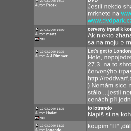
DVD
20.03.2006 16:19
Autor:
Prcek
Jestli nekdo sh
mrknete na
www
www.dvdpark.c
cerveny trpaslik k
20.03.2006 16:00
Autor:
mertz
Ak niekto zhan
sa na moju e-m
Let's get to London..
19.03.2006 19:36
Autor:
A.J.Rimmer
Hele, nepojede
27.3. na to shr
červenýho trpas
http://reddwar
) Nemám sice m
stálo....jestli 
cenách při jedn
to lotrando
19.03.2006 13:36
Autor:
Hadati
Napiš si na ko
koupím "H" ,dál
19.03.2006 13:25
Autor:
lotrando