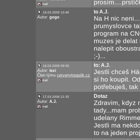
prosím....prstí
to A.J.
18.03.2006 10:48
Autor:
gogo
Na H nic neni.
prumyslovce tak
program na CNC 
muzes je delat 
nalepit oboust
;-)...
to: A.J.
18.03.2006 09:56
Autor:
tezi
Jestli chceš Há
Člen týmu
cervenytrpaslik.cz
si ho koupit. Od
potřebuješ, tak 
Dotaz
17.03.2006 21:35
Autor:
A.J.
Zdravim, kdyz 
tady...mam prob
udelany Rimmer
Jestli ma nekdo
to na jeden pro