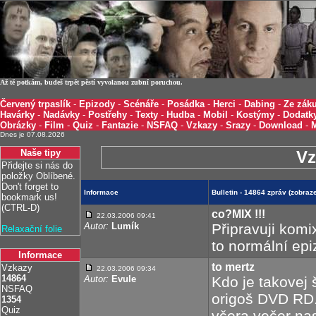
Až tě potkám, budeš trpět pěstí vyvolanou zubní poruchou.
Červený trpaslík
-
Epizody
-
Scénáře
-
Posádka
-
Herci
-
Dabing
-
Ze záku
Havárky
-
Nadávky
-
Postřehy
-
Texty
-
Hudba
-
Mobil
-
Kostýmy
-
Dodatk
Obrázky
-
Film
-
Quiz
-
Fantazie
-
NSFAQ
-
Vzkazy
-
Srazy
-
Download
-
Dnes je 07.08.2026
Naše tipy
Vz
Přidejte si nás do
položky Oblíbené.
Don't forget to
Informace
Bulletin - 14864 zpráv (zobra
bookmark us!
(CTRL-D)
co?MIX !!!
22.03.2006 09:41
Autor:
Lumík
Připravuji komi
Relaxační folie
to normální epi
Informace
to mertz
Vzkazy
22.03.2006 09:34
14864
Autor:
Evule
Kdo je takovej 
NSFAQ
origoš DVD RD. 
1354
Quiz
včera večer na