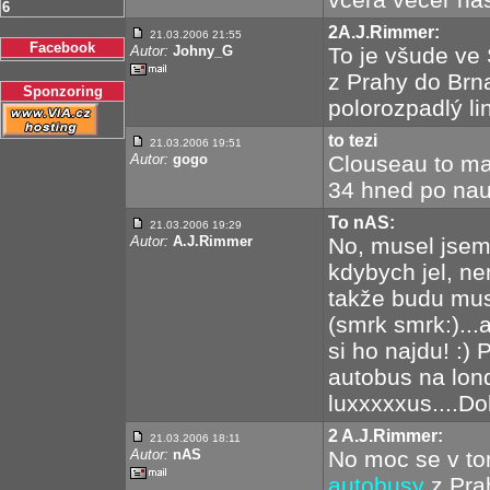
6
2A.J.Rimmer:
21.03.2006 21:55
Facebook
Autor:
Johny_G
To je všude ve 
z Prahy do Brna 
Sponzoring
polorozpadlý l
to tezi
21.03.2006 19:51
Autor:
gogo
Clouseau to ma
34 hned po nauci
To nAS:
21.03.2006 19:29
Autor:
A.J.Rimmer
No, musel jsem 
kdybych jel, n
takže budu muse
(smrk smrk:)...
si ho najdu! :) 
autobus na lond
luxxxxxus....Do
2 A.J.Rimmer:
21.03.2006 18:11
Autor:
nAS
No moc se v to
autobusy
z Pra