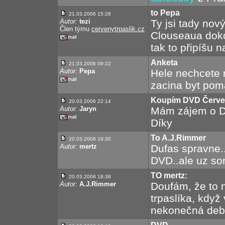
to Pepa
21.03.2006 15:28
Autor:
tezi
Ty jsi tady nov
Člen týmu
cervenytrpaslik.cz
Clouseaua doko
tak to připíšu 
Anketa
21.03.2006 09:22
Autor:
Pepa
Hele nechcete
zacina byt poma
Koupím DVD Červen
20.03.2006 22:14
Autor:
Jaryn
Mám zájem o D
Díky
To A.J.Rimmer
20.03.2006 19:30
Autor:
mertz
Dufas spravne.
DVD..ale uz so
TO mertz:
20.03.2006 18:38
Autor:
A.J.Rimmer
Doufám, že to n
trpaslíka, když
nekonečná debat