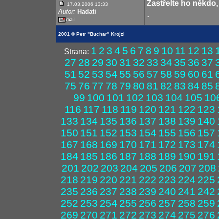
Zastřelte ho někdo,
17.03.2006 13:33
Autor:
Hadati
.
2001 © Petr "Buchar" Krojzl
1
2
3
4
5
6
7
8
9
10
11
12
13
Strana:
27
28
29
30
31
32
33
34
35
36
37
51
52
53
54
55
56
57
58
59
60
61
75
76
77
78
79
80
81
82
83
84
85
99
100
101
102
103
104
105
10
116
117
118
119
120
121
122
123
133
134
135
136
137
138
139
140
150
151
152
153
154
155
156
157
167
168
169
170
171
172
173
174
184
185
186
187
188
189
190
191
201
202
203
204
205
206
207
208
218
219
220
221
222
223
224
225
235
236
237
238
239
240
241
242
252
253
254
255
256
257
258
259
269
270
271
272
273
274
275
276