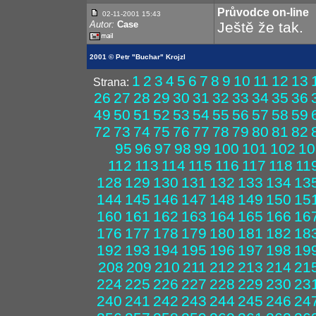
Průvodce on-line
02-11-2001
15:43
Autor:
Case
Ještě že tak.
2001 © Petr "Buchar" Krojzl
1
2
3
4
5
6
7
8
9
10
11
12
13
Strana:
26
27
28
29
30
31
32
33
34
35
36
49
50
51
52
53
54
55
56
57
58
59
72
73
74
75
76
77
78
79
80
81
82
95
96
97
98
99
100
101
102
10
112
113
114
115
116
117
118
11
128
129
130
131
132
133
134
13
144
145
146
147
148
149
150
15
160
161
162
163
164
165
166
16
176
177
178
179
180
181
182
18
192
193
194
195
196
197
198
19
208
209
210
211
212
213
214
21
224
225
226
227
228
229
230
23
240
241
242
243
244
245
246
24