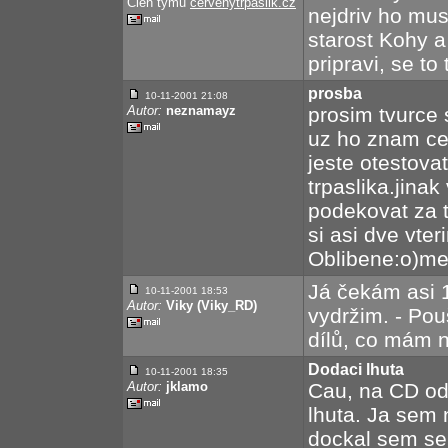
Člen týmu
cervenytrpaslik.cz
nejdriv ho musi
starost Kohy a
pripravi, se to 
prosba
10-11-2001
21:08
Autor:
neznamayz
prosim tvurce 
uz ho znam ce
jeste otestova
trpaslika.jinak
podekovat za t
si asi dve vte
Oblibene:o)mej
Já čekám asi 1
10-11-2001
18:53
Autor:
Viky (Viky_RD)
vydržim. - Pouš
dílů, co mám 
Dodaci lhuta
10-11-2001
18:35
Autor:
jklamo
Cau, na CD od
lhuta. Ja sem 
dockal sem se 