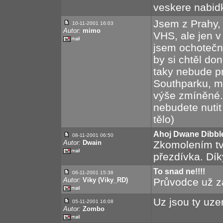
veskere nabidk
Jsem z Prahy,
10-11-2001
16:03
Autor:
mimo
VHS, ale jen 
jsem ochotečn 
by si chtěl don
taky nebude pr
Southparku, má
výše zmíněné. 
nebudete nutit
tělo)
Ahoj Dwane Dibbl
08-11-2001
06:50
Autor:
Dwain
Zkomolením tv
přezdívka. Dík
To snad ne!!!!
06-11-2001
15:38
Autor:
Viky (Viky_RD)
Průvodce už zase
Uz jsou ty uz
05-11-2001
16:08
Autor:
Zombo