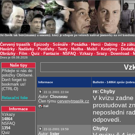
Jsi člověk tak bezvýznamný a omezený, který je schopen po večerech našívat jmenovky na své kondomy 
Červený trpaslík
-
Epizody
-
Scénáře
-
Posádka
-
Herci
-
Dabing
-
Ze záku
Havárky
-
Nadávky
-
Postřehy
-
Texty
-
Hudba
-
Mobil
-
Kostýmy
-
Dodatk
Obrázky
-
Film
-
Quiz
-
Fantazie
-
NSFAQ
-
Vzkazy
-
Srazy
-
Download
-
Dnes je 09.08.2026
Naše tipy
Vz
Přidejte si nás do
položky Oblíbené.
Don't forget to
Informace
Bulletin - 14864 zpráv (zob
bookmark us!
(CTRL-D)
re: Chyby
22.11.2001 22:04
Autor:
Clouseau
V kvizu zadne
Relaxační folie
Člen týmu
cervenytrpaslik.cz
prostudovat zn
Informace
neposledni ra
Vzkazy
odpovedi.
14864
NSFAQ
1354
Chyby
22-11-2001
19:59
Quiz
Autor:
lister
V quizu č.4 js