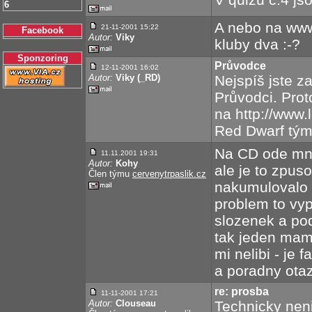
6
A nebo na www
21-11-2001
15:22
Facebook
Autor:
Viky
kluby dva :-?
Sponzoring
Průvodce
12-11-2001
16:02
Autor:
Viky (_RD)
Nejspíš jste z
Průvodci. Prot
na http://www.
Red Dwarf tým
Na CD ode mne 
11.11.2001 19:31
Autor:
Kohy
ale je to zpus
Člen týmu
cervenytrpaslik.cz
nakumulovalo 
problem to vypa
slozenek a po
tak jeden mam
mi nelibi - je 
a poradny otaz
re: prosba
11-11-2001
17:21
Autor:
Clouseau
Technicky nen