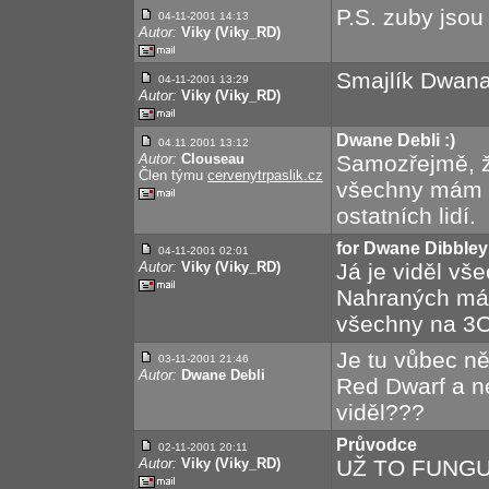
P.S. zuby jsou
04-11-2001
14:13
Autor:
Viky (Viky_RD)
Smajlík Dwana
04-11-2001
13:29
Autor:
Viky (Viky_RD)
Dwane Debli :)
04.11.2001 13:12
Autor:
Clouseau
Samozřejmě, ž
Člen týmu
cervenytrpaslik.cz
všechny mám d
ostatních lidí.
for Dwane Dibbley 
04-11-2001
02:01
Autor:
Viky (Viky_RD)
Já je viděl vše
Nahraných mám
všechny na 3
Je tu vůbec n
03-11-2001
21:46
Autor:
Dwane Debli
Red Dwarf a n
viděl???
Průvodce
02-11-2001
20:11
Autor:
Viky (Viky_RD)
UŽ TO FUNGUJ