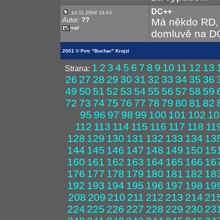
DC++
14.11.2004 19:43
Autor:
??
Má někdo RD, r
domluvě na D
2001 © Petr "Buchar" Krojzl
1
2
3
4
5
6
7
8
9
10
11
12
13
Strana:
26
27
28
29
30
31
32
33
34
35
36
49
50
51
52
53
54
55
56
57
58
59
72
73
74
75
76
77
78
79
80
81
82
95
96
97
98
99
100
101
102
10
112
113
114
115
116
117
118
11
128
129
130
131
132
133
134
13
144
145
146
147
148
149
150
15
160
161
162
163
164
165
166
16
176
177
178
179
180
181
182
18
192
193
194
195
196
197
198
19
208
209
210
211
212
213
214
21
224
225
226
227
228
229
230
23