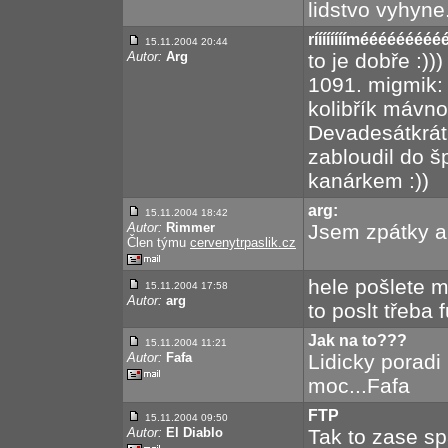
lidstvo vyhy
ríííííííímééééééééé
15.11.2004 20:44
Autor:
Arg
to je dobře :)))
1091. migmik:
kolibřík mávno
Devadesátkrát
zabloudil do šp
kanárkem :))
arg:
15.11.2004 18:42
Autor:
Rimmer
Jsem zpátky a 
Člen týmu
cervenytrpaslik.cz
hele pošlete 
15.11.2004 17:58
Autor:
arg
to poslt třeba 
Jak na to???
15.11.2004 11:21
Autor:
Fafa
Lidicky poradi
moc...Fafa
FTP
15.11.2004 09:50
Autor:
El Diablo
Tak to zase spa