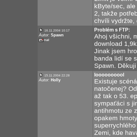
kByte/sec, al
2, takže potřeb
chvíli vydržte, 
Problém s FTP:
16.11.2004 10:17
Autor:
Spawn
Ahoj všichni, m
download 1,9k
Jinak jsem hro
banda lidí se
Spawn. Děkuji
loooooooool
15.11.2004 22:28
Autor:
Holly
Existuje scéná
natočenej? Od
až tak o 53. e
sympaťáci s ji
antihmotu ze z
opakem hmoty 
superrychlého
Zemi, kde hav