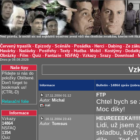
Není pravda, že necítíš nic než nejhlubší trýznivou averzi vůči těm chodícím zvratkům, kterým svět ří
Červený trpaslík
-
Epizody
-
Scénáře
-
Posádka
-
Herci
-
Dabing
-
Ze záku
Havárky
-
Nadávky
-
Postřehy
-
Texty
-
Hudba
-
Mobil
-
Kostýmy
-
Dodatk
Obrázky
-
Film
-
Quiz
-
Fantazie
-
NSFAQ
-
Vzkazy
-
Srazy
-
Download
-
Dnes je 08.08.2026
Naše tipy
Vz
Přidejte si nás do
položky Oblíbené.
Don't forget to
Informace
Bulletin - 14864 zpráv (zobr
bookmark us!
(CTRL-D)
FTP
17.11.2004 01:12
Autor:
Michal
Chtel bych se 
Relaxační folie
Moc diky!
Informace
HEUREEEEKA!!!!!
Vzkazy
16.11.2004 23:43
14864
Autor:
Tomsus
Lidi, už jsem z
NSFAQ
skladbu, když 
1354
Quiz
díle..... Teď u