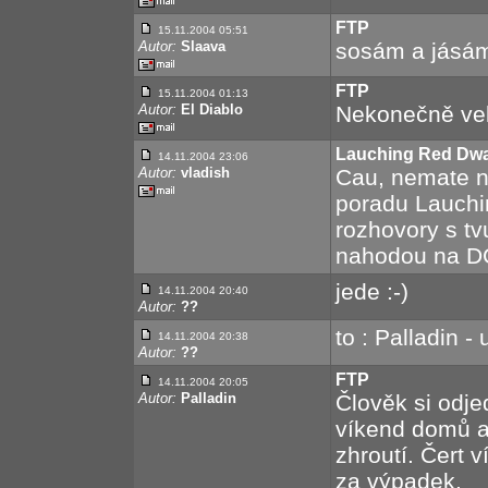
FTP
15.11.2004 05:51
Autor:
Slaava
sosám a jásám 
FTP
15.11.2004 01:13
Autor:
El Diablo
Nekonečně velk
Lauching Red Dwarf
14.11.2004 23:06
Autor:
vladish
Cau, nemate n
poradu Lauchi
rozhovory s tv
nahodou na DC+
jede :-)
14.11.2004 20:40
Autor:
??
to : Palladin - 
14.11.2004 20:38
Autor:
??
FTP
14.11.2004 20:05
Autor:
Palladin
Člověk si odj
víkend domů a
zhroutí. Čert v
za výpadek.