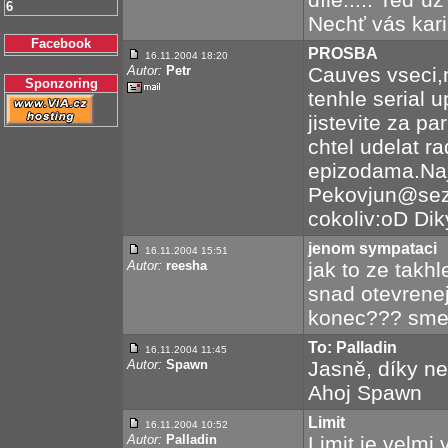
6
Nechť vás kari
Facebook
PROSBA
16.11.2004 18:20
Autor:
Petr
Cauves vseci,
Sponzoring
tenhle serial u
jistevite za p
chtel udelat 
epizodama.Na
Pekovjun@sezn
cokoliv:oD Dik
jenom sympataci
16.11.2004 15:51
Autor:
reesha
jak to ze takh
snad otevrenej
konec??? smeg 
To: Palladin
16.11.2004 11:45
Autor:
Spawn
Jasně, díky ne
Ahoj Spawn
Limit
16.11.2004 10:52
Autor:
Palladin
Limit je velmi 