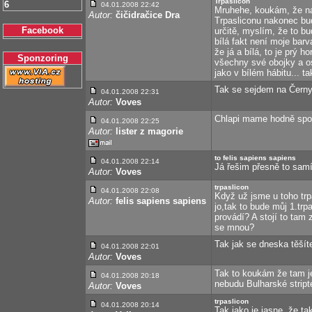
Trpaslicon
6
04.01.2008 22:42
Mruhehe, koukám, že na
Autor:
čičidračice Dra
Trpasliconu nakonec bu
Facebook
určitě, myslím, že to b
bílá fakt není moje bar
že já a bílá, to je prý
Sponzoring
všechny své obojky a o
jako v bílém hábitu... t
Tak se sejdem na Čern
04.01.2008 22:31
Autor:
Voves
Chlapi mame hodně spo
04.01.2008 22:25
Autor:
lister z magorie
to felis sapiens sapiens
04.01.2008 22:14
Já řešim přesně to sam
Autor:
Voves
trpaslicon
04.01.2008 22:08
Když už jsme u toho trpa
Autor:
felis sapiens sapiens
jo,tak to bude můj 1.tr
provádí? A stojí to tam
se mnou?
Tak jak se dneska těší
04.01.2008 22:01
Autor:
Voves
Tak to koukám že tam je
04.01.2008 20:18
nebudu Bulharské stript
Autor:
Voves
trpaslicon
04.01.2008 20:14
Tak jako je jasne, že ta