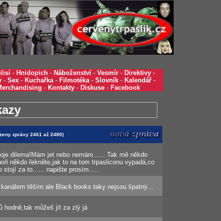
lisí
-
Hnidopich
-
Náboženství
-
Vesmír
-
Direktivy
-
y
-
Sex
-
Kuchařka
-
Filmotéka
-
Slovník
-
Kalendář
-
Merchandising
-
Kontakty
-
Diskuse
-
Facebook
kazy
azeny zprávy 2461 až 2480)
 moje dilema!Mám jet nebo nemám...... Tak mě někdo
oň někdo řekněte,jak to na tom trpasliconu vypadá,co
 stojí za to...... napište prosím.....
 kanálem těším ale Black books taky nejsou špatný...
ů hodně,tak můžeš jít za zlý já