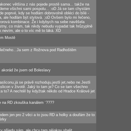
konec většina z nás pojede prostě sama... takže na
deme všichni sami pospolu... :oD Já se tam chystám
ude poprvé, kdy se hodlám dobrovolně obléci do bílé -
va, ale hodlám být stylová. ;oD Ovšem bylo mi řečeno,
 hororová kombinace. Že i kdybych na sebe navěšela
stny, co mám, tak nikdy nebudu vypadat tak hrůzyplně
ak nevím, ale o to víc mě to láká. XD
ym Mostě
lečneho...Ja sem z Rožnova pod Radhoštěm
í akorád že jsem od Boleslavy
sliconu,já se právě rozhoduju,jestli jet,nebo ne.Jestli
paslicon v životě. Jaký to tam je? Co se tam všechno
 za to? A nechtěl by kdyžtak někdo od Hradce Králové jet
te na RD zkouška kanálem ¨????
dem jen pro 2 věci a to jsou RD a holky a doufám že to
érky
ky přijedu sám, ale chcu tam nějakou sbalit