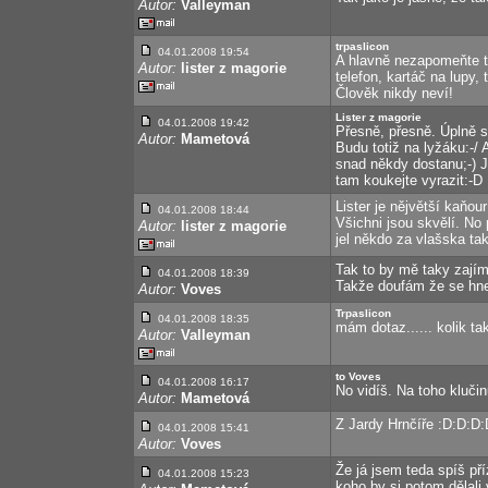
Autor:
Valleyman
trpaslicon
04.01.2008 19:54
A hlavně nezapomeňte ty
Autor:
lister z magorie
telefon, kartáč na lupy
Člověk nikdy neví!
Lister z magorie
04.01.2008 19:42
Přesně, přesně. Úplně s
Autor:
Mametová
Budu totiž na lyžáku:-/
snad někdy dostanu;-) J
tam koukejte vyrazit:-D
Lister je nějvětší kaňo
04.01.2008 18:44
Všichni jsou skvělí. No
Autor:
lister z magorie
jel někdo za vlašska tak
Tak to by mě taky zajím
04.01.2008 18:39
Takže doufám že se h
Autor:
Voves
Trpaslicon
04.01.2008 18:35
mám dotaz...... kolik ta
Autor:
Valleyman
to Voves
04.01.2008 16:17
No vidíš. Na toho kluči
Autor:
Mametová
Z Jardy Hrnčíře :D:D:D:
04.01.2008 15:41
Autor:
Voves
Že já jsem teda spíš pří
04.01.2008 15:23
koho by si potom dělali 