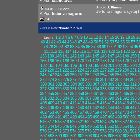
Autor:
Mametová
Arnold J. Rimmer
03.01.2008 22:52
Je to to magor s ujetej 
Autor:
lister z magorie
2001 © Petr "Buchar" Krojzl
1
2
3
4
5
6
7
8
9
10
11
12
13
14
15
16
17
18
19
2
Strana:
40
41
42
43
44
45
46
47
48
49
50
51
52
53
54
55
56
57
5
78
79
80
81
82
83
84
85
86
87
88
89
90
91
92
93
94
95
111
112
113
114
115
116
117
118
119
120
121
122
123
1
138
139
140
141
142
143
144
145
146
147
148
149
150
1
165
166
167
168
169
170
171
172
173
174
175
176
177
1
192
193
194
195
196
197
198
199
200
201
202
203
204
2
219
220
221
222
223
224
225
226
227
228
229
230
231
2
246
247
248
249
250
251
252
253
254
255
256
257
258
2
273
274
275
276
277
278
279
280
281
282
283
284
285
2
300
301
302
303
304
305
306
307
308
309
310
311
312
3
327
328
329
330
331
332
333
334
335
336
337
338
339
3
354
355
356
357
358
359
360
361
362
363
364
365
366
3
381
382
383
384
385
386
387
388
389
390
391
392
393
3
408
409
410
411
412
413
414
415
416
417
418
419
420
4
435
436
437
438
439
440
441
442
443
444
445
446
447
4
462
463
464
465
466
467
468
469
470
471
472
473
474
4
489
490
491
492
493
494
495
496
497
498
499
500
501
5
516
517
518
519
520
521
522
523
524
525
526
527
528
5
543
544
545
546
547
548
549
550
551
552
553
554
555
5
570
571
572
573
574
575
576
577
578
579
580
581
582
5
597
598
599
600
601
602
603
604
605
606
607
608
609
6