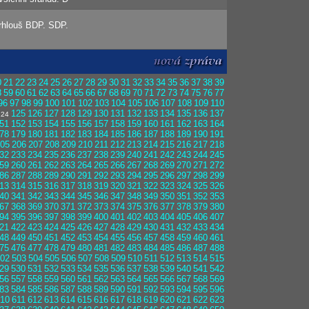
trhlouš BDP. SDP.
0
21
22
23
24
25
26
27
28
29
30
31
32
33
34
35
36
37
38
39
8
59
60
61
62
63
64
65
66
67
68
69
70
71
72
73
74
75
76
77
96
97
98
99
100
101
102
103
104
105
106
107
108
109
110
125
126
127
128
129
130
131
132
133
134
135
136
137
24
51
152
153
154
155
156
157
158
159
160
161
162
163
164
78
179
180
181
182
183
184
185
186
187
188
189
190
191
05
206
207
208
209
210
211
212
213
214
215
216
217
218
32
233
234
235
236
237
238
239
240
241
242
243
244
245
59
260
261
262
263
264
265
266
267
268
269
270
271
272
86
287
288
289
290
291
292
293
294
295
296
297
298
299
13
314
315
316
317
318
319
320
321
322
323
324
325
326
40
341
342
343
344
345
346
347
348
349
350
351
352
353
67
368
369
370
371
372
373
374
375
376
377
378
379
380
94
395
396
397
398
399
400
401
402
403
404
405
406
407
21
422
423
424
425
426
427
428
429
430
431
432
433
434
48
449
450
451
452
453
454
455
456
457
458
459
460
461
75
476
477
478
479
480
481
482
483
484
485
486
487
488
02
503
504
505
506
507
508
509
510
511
512
513
514
515
29
530
531
532
533
534
535
536
537
538
539
540
541
542
56
557
558
559
560
561
562
563
564
565
566
567
568
569
83
584
585
586
587
588
589
590
591
592
593
594
595
596
10
611
612
613
614
615
616
617
618
619
620
621
622
623