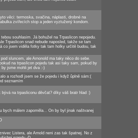
to věci: termoska, svačina, náplasti, drobné na
, tabulka zvířecích stop a jeden vyztužený kondom.
 tebou souhlasim. Já bohužel na Trpaslicon nepojedu.
 Ale Trpaslicon snad nebude naposled, takže se tam
á co jsem viděla fotky tak tam holky určitě budou, tak
ur pod sluncem, ale Arnonold ma taky něco do sebe.
 pokud na trpaslicon pojedu tak asi taky sam, pokud by
 by jsme mohli jet dva :-)
alo a rozhodl jsem se že pojedu i když ůplně sám:(
ned seznamím
k bývá na trpasliconu děvčat? díky váš bratr hlad :)
nu bych málem zapoměla... On by byl jinak naštvanej
D
znivec Listera, ale Arnold neni zas tak špatnej. No z
všichni srandu.-D