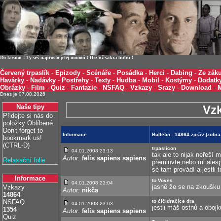
Do kosmu ! Ty seš naprosto jetej mimoň ! Drž už sakra hubu !
Červený trpaslík
-
Epizody
-
Scénáře
-
Posádka
-
Herci
-
Dabing
-
Ze záku
Havárky
-
Nadávky
-
Postřehy
-
Texty
-
Hudba
-
Mobil
-
Kostýmy
-
Dodatk
Obrázky
-
Film
-
Quiz
-
Fantazie
-
NSFAQ
-
Vzkazy
-
Srazy
-
Download
-
Dnes je 07.08.2026
Naše tipy
Vz
Přidejte si nás do
položky Oblíbené.
Don't forget to
Informace
Bulletin - 14864 zpráv (zobr
bookmark us!
(CTRL-D)
trpaslicon
04.01.2008 23:13
tak ale to nijak neřeší
Autor:
felis sapiens sapiens
Relaxační folie
přemluvte,nebo mi alesp
se tam provádí a jestli to
Informace
to Voves
04.01.2008 23:04
jasně že se na zkoušku
Vzkazy
Autor:
nikča
14864
NSFAQ
to čičidračice dra
04.01.2008 23:03
jestli máš ostnů a obojk
1354
Autor:
felis sapiens sapiens
Quiz