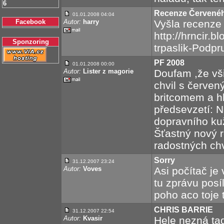
6
Recenze Červenéh
01.01.2008 04:04
Facebook
Autor:
harry
Vyšla recenze 
http://hrncir.
Sponzoring
trpaslik-Podpr
PF 2008
01.01.2008 00:00
Autor:
Lister z magorie
Doufam ,že vš
chvil s červen
britcomem a h
předsevzetí: 
dopravního kuž
Šťastný nový 
radostných chv
Sorry
31.12.2007 23:24
Autor:
Voves
Asi počítač je
tu zprávu posí
poho aco toje t
CHRIS BARRIE
31.12.2007 22:54
Autor:
Kvasir
Hele nezná ta