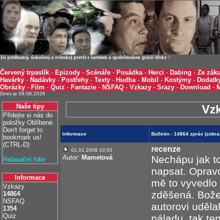
Jsi prolhanej, úskočnej a svinskej prevít s šarmem a společenskou grácií filcky !
Červený trpaslík
-
Epizody
-
Scénáře
-
Posádka
-
Herci
-
Dabing
-
Ze záku
Havárky
-
Nadávky
-
Postřehy
-
Texty
-
Hudba
-
Mobil
-
Kostýmy
-
Dodatk
Obrázky
-
Film
-
Quiz
-
Fantazie
-
NSFAQ
-
Vzkazy
-
Srazy
-
Download
-
Dnes je 08.08.2026
Naše tipy
Vz
Přidejte si nás do
položky Oblíbené.
Don't forget to
Informace
Bulletin - 14864 zpráv (zobr
bookmark us!
(CTRL-D)
recenze
01.01.2008 10:50
Autor:
Mametová
Nechápu jak t
Relaxační folie
napsat. Oprav
Informace
mě to vyvedlo 
Vzkazy
zděšená. Bože
14864
NSFAQ
autorovi uděla
1354
Quiz
náladu, tak ten