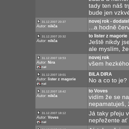
tady ten náš t
bude jen vzkvé
novej rok - dodate
31.12.2007 20:37
Autor:
nikča
...a hodně čer
to lister z magorie
31.12.2007 20:32
Autor:
nikča
Ještě nikdy jse
ale myslím, že 
novej rok
31.12.2007 19:53
Autor:
Nira
všem hezkého s
BILA DIRA
31.12.2007 19:01
Autor:
lister z magorie
No a co to je?
to Voves
31.12.2007 18:42
Autor:
nikča
vidím že se nac
nepamatuješ, že
Já taky přeju 
31.12.2007 18:12
Autor:
Voves
nepřežente ať 