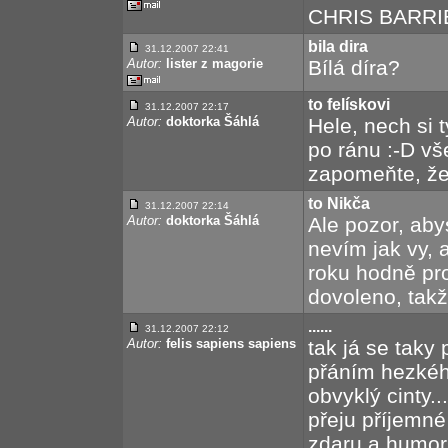
CHRIS BARRIE
bila dira
31.12.2007 22:41
Autor:
lister z magorie
Bílá díra?
to felískovi
31.12.2007 22:17
Autor:
doktorka Šáhlá
Hele, nech si 
po ránu :-D v
zapomeňte, že
to Nikča
31.12.2007 22:14
Autor:
doktorka Šáhlá
Ale pozor, aby
nevím jak vy, 
roku hodně pr
dovoleno, takže 
......
31.12.2007 22:12
Autor:
felis sapiens sapiens
tak já se tak
přáním hezkého
obvyklý cinty..
přeju příjemné
zdaru a humoru