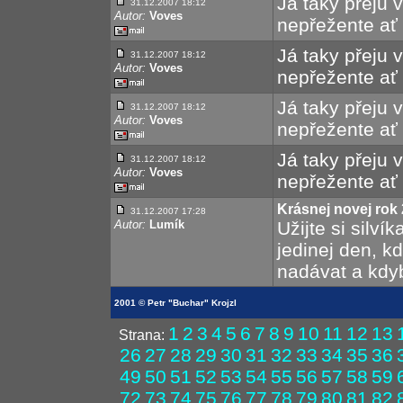
Já taky přeju 
31.12.2007 18:12
Autor:
Voves
nepřežente ať 
Já taky přeju 
31.12.2007 18:12
Autor:
Voves
nepřežente ať 
Já taky přeju 
31.12.2007 18:12
Autor:
Voves
nepřežente ať 
Já taky přeju 
31.12.2007 18:12
Autor:
Voves
nepřežente ať 
Krásnej novej rok 
31.12.2007 17:28
Autor:
Lumík
Užijte si silvík
jedinej den, 
nadávat a kdyb
2001 © Petr "Buchar" Krojzl
1
2
3
4
5
6
7
8
9
10
11
12
13
Strana:
26
27
28
29
30
31
32
33
34
35
36
49
50
51
52
53
54
55
56
57
58
59
72
73
74
75
76
77
78
79
80
81
82