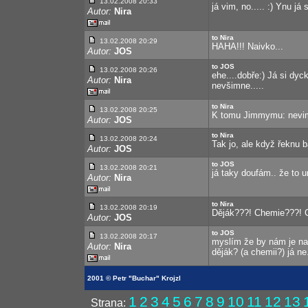
13.02.2008 20:33
já vim, no..... :) Ynu já 
Autor:
Nira
to Nira
13.02.2008 20:29
HAHA!!! Naivko...
Autor:
JOS
to JOS
13.02.2008 20:26
ehe....dobře:) Já si dyck
Autor:
Nira
nevšimne.....
to Nira
13.02.2008 20:25
K tomu Jimmymu: nevim
Autor:
JOS
to Nira
13.02.2008 20:24
Tak jo, ale když řeknu b
Autor:
JOS
to JOS
13.02.2008 20:21
já taky doufám.. že to 
Autor:
Nira
to Nira
13.02.2008 20:19
Děják???! Chemie???! C
Autor:
JOS
to JOS
13.02.2008 20:17
myslím že by nám je napr
Autor:
Nira
děják? (a chemii?) já ne.
2001 © Petr "Buchar" Krojzl
1
2
3
4
5
6
7
8
9
10
11
12
13
Strana: