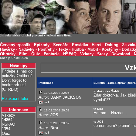
Jsi nula, nicka, chrchel plovoucí v toaletní míse života.
Červený trpaslík
-
Epizody
-
Scénáře
-
Posádka
-
Herci
-
Dabing
-
Ze záku
Havárky
-
Nadávky
-
Postřehy
-
Texty
-
Hudba
-
Mobil
-
Kostýmy
-
Dodatk
Obrázky
-
Film
-
Quiz
-
Fantazie
-
NSFAQ
-
Vzkazy
-
Srazy
-
Download
-
Dnes je 07.08.2026
Naše tipy
Vz
Přidejte si nás do
položky Oblíbené.
Don't forget to
Informace
Bulletin - 14864 zpráv (zobr
bookmark us!
(CTRL-D)
to doktorka Šáhlá
13.02.2008 22:05
Zdar doktorka. Jak žije
Autor:
DANY JACKSON
Relaxační folie
vyrobiť??
to Nira
Informace
13.02.2008 20:53
Hmmm... Nazdar...
Autor:
JOS
Vzkazy
14864
to JOS
13.02.2008 20:52
NSFAQ
co nemusim? promiň musi
Autor:
Nira
1354
Quiz