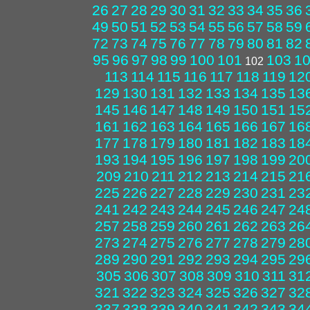
26
27
28
29
30
31
32
33
34
35
36
49
50
51
52
53
54
55
56
57
58
59
72
73
74
75
76
77
78
79
80
81
82
95
96
97
98
99
100
101
103
1
102
113
114
115
116
117
118
119
12
129
130
131
132
133
134
135
13
145
146
147
148
149
150
151
15
161
162
163
164
165
166
167
16
177
178
179
180
181
182
183
18
193
194
195
196
197
198
199
20
209
210
211
212
213
214
215
21
225
226
227
228
229
230
231
23
241
242
243
244
245
246
247
24
257
258
259
260
261
262
263
26
273
274
275
276
277
278
279
28
289
290
291
292
293
294
295
29
305
306
307
308
309
310
311
31
321
322
323
324
325
326
327
32
337
338
339
340
341
342
343
34