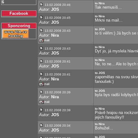
6
to Nira
13.02.2008 20:46
Tak nemusíš...
Autor:
JOS
Facebook
to Nira
13.02.2008 20:45
Mrkni na mail...
Autor:
JOS
Sponzoring
to JOS
13.02.2008 20:43
to ti věřim:) Já bych s
Autor:
Nira
to Nira
13.02.2008 20:43
Dyť jo, já myslela hlavně
Autor:
JOS
to Nira
13.02.2008 20:41
Ne, to ne... Ale to bych 
Autor:
JOS
to JOS
13.02.2008 20:41
zapomělas na svou skvěl
Autor:
Nira
fanoušek:)
to JOS
13.02.2008 20:39
byla bys radši kdybych
Autor:
Nira
to Nira
13.02.2008 20:39
Právě hrajou na rockzon
Autor:
JOS
jejich fanoušky!!
to Nira
13.02.2008 20:34
Bohužel...
Autor:
JOS
to JOS