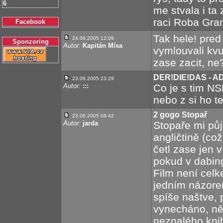
6
me stvala i ta
raci Roba Gra
Facebook
Tak hele! pre
24.06.2005 12:09
Sponzoring
Autor:
Kapitán Mísa
vymlouvali kvu
zase zacit, ne
DER!DIE!DAS - A
23.06.2005 23:29
Autor:
:::
Co je s tim NS
nebo z si ho t
2 gogo Stopař
23.06.2005 08:42
Autor:
jarda
Stopaře mi půj
angličtině (co
četl zase jen v
pokud v dabing
Film není celk
jedním názorem
spíše naštve, 
vynecháno, něc
neznalého knih