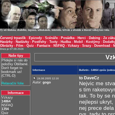
Ty seš fňukna, zbabělec, tupoun, ufňukánek, neurotik, křivák a ubožák a hlavně velkej kus vola.
Červený trpaslík
-
Epizody
-
Scénáře
-
Posádka
-
Herci
-
Dabing
-
Ze záku
Havárky
-
Nadávky
-
Postřehy
-
Texty
-
Hudba
-
Mobil
-
Kostýmy
-
Dodatk
Obrázky
-
Film
-
Quiz
-
Fantazie
-
NSFAQ
-
Vzkazy
-
Srazy
-
Download
-
Dnes je 07.08.2026
Naše tipy
Vz
Přidejte si nás do
položky Oblíbené.
Don't forget to
Informace
Bulletin - 14864 zpráv (zobr
bookmark us!
(CTRL-D)
to DaveCz
24.06.2005 12:16
Autor:
gogo
Nejvic me stva
Relaxační folie
s tim raketov
Informace
tak. To by se 
Vzkazy
nejlepsi ukryt,
14864
NSFAQ
nej prece dela 
1354
Quiz
rys, tady to p