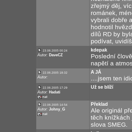
zřejmý děj, ví
románek, méně
vybrali dobře 
hodnotil hvězd
dílů RD by byl
podívat, uvidíš
kdepak
23.06.2005 00:24
Autor:
DaveCZ
Poslední člově
napětí a atmos
A JÁ
22.06.2005 18:32
Autor:
....jsem ten idi
Už se blíží
22.06.2005 17:29
Autor:
Hadati
Překlad
22.06.2005 14:54
Autor:
Johny_G
Ale originál př
těch knížkách 
slova SMEG.