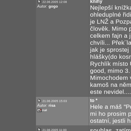
knihy
22.06.2005 12:08
Autor:
gogo
Nejlepší knížk
ohleduplné ři
je LNŽ a Pozpá
člověk. Mimo p
celkem fajn a 
chvíli... Přek¨
jak je sprostej
hlášky(do kosm
Rychlík místo Ú
good, mimo 3. d
Mimochodem vi
kamoš na něm b
este nevidel....
to *
21.06.2005 15:03
Autor:
risa
Hele a máš "Po
mi ho prosim po
ostatní, jestli
souhlas, zatím
21.06.2005 11:00