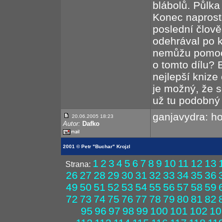
blábolů. Půlka
Konec naprost
poslední člověk
odehrával po kn
nemůžu pomoct
o tomto dílu? 
nejlepší knize
je možný, že s
už tu podobný 
ganjavydra: ho
20.06.2005 18:23
Autor:
Dafko
2001 © Petr "Buchar" Krojzl
1
2
3
4
5
6
7
8
9
10
11
12
13
Strana:
26
27
28
29
30
31
32
33
34
35
36
49
50
51
52
53
54
55
56
57
58
59
72
73
74
75
76
77
78
79
80
81
82
95
96
97
98
99
100
101
102
10