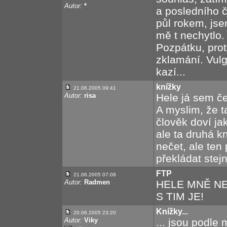
Autor:
*
a posledního č
půl rokem, js
mě t nechytlo. 
Pozpátku, prot
zklamání. Vulg
kazí...
knížky
21.06.2005 09:41
Autor:
risa
Hele já sem če
A myslim, že t
člověk doví ja
ale ta druhá k
nečet, ale ten 
překládat stejn
FTP
21.06.2005 07:08
Autor:
Radmen
HELE MNĚ NE
S TIM JE!
Knížky...
20.06.2005 23:20
Autor:
Viky
... jsou podle