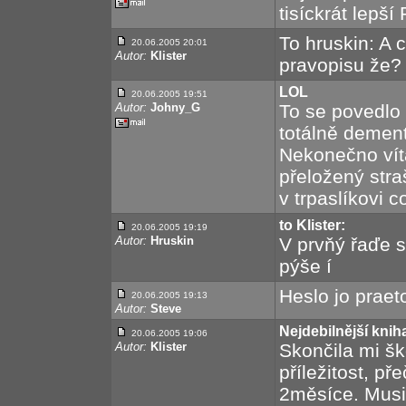
tisíckrát lepš
To hruskin: A 
20.06.2005 20:01
Autor:
Klister
pravopisu že?
LOL
20.06.2005 19:51
Autor:
Johny_G
To se povedlo 
totálně dement
Nekonečno vítá
přeložený stra
v trpaslíkovi co
to Klister:
20.06.2005 19:19
Autor:
Hruskin
V prvňý řaďe 
pýše í
Heslo jo praet
20.06.2005 19:13
Autor:
Steve
Nejdebilnější knih
20.06.2005 19:06
Autor:
Klister
Skončila mi šk
příležitost, př
2měsíce. Musi