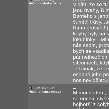
Autor:
doktorka Šáhlá
Vidím, že se tu
jsou úvahy, Rim
Barrieho s jeh
šumící trávy...
Rimmerosvět!:() 
kdyby byly na 
inkubínky... Mi
nás sedm, prot
bych se vsadila
pár nejhezčích 
sitcomech, kdyb
:-D Jinak, že s
osobně jeho pro
nos neviděla:D
...
10.12.2007 18:02
Autor:
dr.lanstromova
Mimochodem, asi
se nechal slyšet
hejhorší z celý