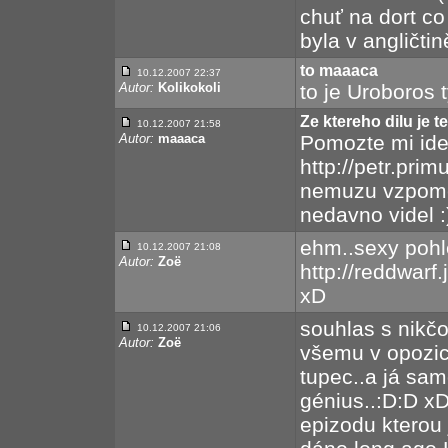
chuť na dort co 
byla v angličtin
to maaaca
10.12.2007 22:37
Autor:
Kolikokoli
to je Uroboros t
Ze ktereho dilu je 
10.12.2007 21:58
Autor:
maaaca
Pomozte mi iden
http://petr.pri
nemuzu vzpomen
nedavno videl :
ehm..sexy pohl
10.12.2007 21:08
Autor:
Zoë
http://reddwarf
xD
souhlas s nikčo
10.12.2007 21:06
Autor:
Zoë
všemu v opozici
tupec..a já sa
génius..:D:D xD
epizodu kterou 