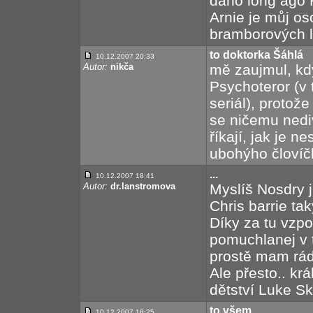
dáno long ago K
Arnie je můj os
bramborových l
to doktorka Šáhlá
10.12.2007 20:33
Autor:
nikča
mě zaujmul, kd
Psychoteror (v 
seriál), protož
se ničemu nedi
říkají, jak je 
ubohýho človíčka
...
10.12.2007 18:41
Autor:
dr.lanstromova
Myslíš Nosdry 
Chris barrie tak
Díky za tu vzpo
pomuchlanej v t
prostě mam rád
Ale přesto.. kr
dětství Luke Sk
to všem
10.12.2007 18:25