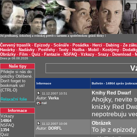
Jsi prolhanej, úskočnej a svinskej prevít s šarmem a společenskou grácií filcky !
Červený trpaslík
-
Epizody
-
Scénáře
-
Posádka
-
Herci
-
Dabing
-
Ze záku
Havárky
-
Nadávky
-
Postřehy
-
Texty
-
Hudba
-
Mobil
-
Kostýmy
-
Dodatk
Obrázky
-
Film
-
Quiz
-
Fantazie
-
NSFAQ
-
Vzkazy
-
Srazy
-
Download
-
Dnes je 08.08.2026
Naše tipy
V
Přidejte si nás do
položky Oblíbené.
Don't forget to
Informace
Bulletin - 14864 zpráv (zobra
bookmark us!
(CTRL-D)
Knihy Red Dwarf
11.12.2007 10:51
Autor:
Verka
Ahojky, nevite 
Relaxační folie
knizky Red Dwar
Informace
nepotrebuju ved
Vzkazy
14864
Obrázek
11.12.2007 10:06
NSFAQ
Autor:
DORFL
To je z epizody 
1354
Quiz