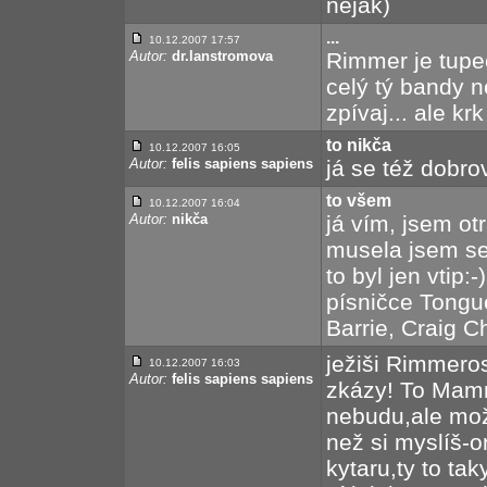
nějak)
...
10.12.2007 17:57
Autor:
dr.lanstromova
Rimmer je tupec
celý tý bandy ne
zpívaj... ale k
to nikča
10.12.2007 16:05
Autor:
felis sapiens sapiens
já se též dobr
to všem
10.12.2007 16:04
Autor:
nikča
já vím, jsem ot
musela jsem se
to byl jen vtip:
písničce Tongue
Barrie, Craig C
ježiši Rimmeros
10.12.2007 16:03
Autor:
felis sapiens sapiens
zkázy! To Mamme
nebudu,ale mož
než si myslíš-
kytaru,ty to ta