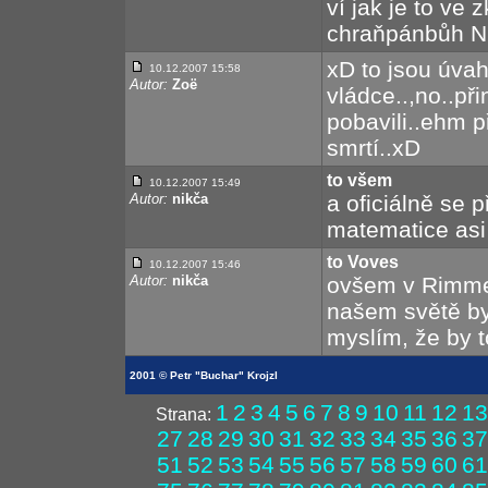
ví jak je to ve 
chraňpánbůh NE
xD to jsou úva
10.12.2007 15:58
Autor:
Zoë
vládce..,no..p
pobavili..ehm 
smrtí..xD
to všem
10.12.2007 15:49
Autor:
nikča
a oficiálně se 
matematice asi
to Voves
10.12.2007 15:46
Autor:
nikča
ovšem v Rimmer
našem světě by 
myslím, že by t
2001 © Petr "Buchar" Krojzl
1
2
3
4
5
6
7
8
9
10
11
12
13
Strana:
27
28
29
30
31
32
33
34
35
36
37
51
52
53
54
55
56
57
58
59
60
61