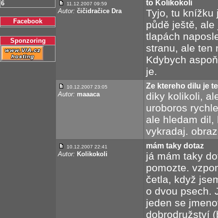
to Kolikokoli
6
11.12.2007 09:59
Autor:
čičidračice Dra
Tyjo, tu knížk
Facebook
půdě ještě, ale 
tlapách naposled
Sponzoring
stranu, ale ten 
Kdybych aspoň v
je.
Ze ktereho dilu je 
10.12.2007 23:05
Autor:
maaaca
diky kolikoli, a
uroboros rychle
ale hledam dil,
vykradaj. obraz
mám taky dotaz
10.12.2007 22:41
Autor:
Kolikokoli
já mám taky do
pomozte. vzpom
četla, když jse
o dvou psech. J
jeden se jmeno
dobrodružství (b