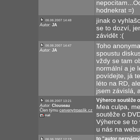
nepocitam...Od
hodnekrat =)
jinak o vyhlašo
06.06.2007 14:48
Autor:
JA
se to dozví, 
závidět :(
Toho anonyma 
06.06.2007 14:47
Autor:
JA
spoustu diskus
vždy se tam ob
normální a je l
povídejte, já 
léto na RD, al
jsem závislá, a
Výherce soutěže o 
06.06.2007 13:21
Autor:
Clouseau
Mea culpa, m
Člen týmu
cervenytrpaslik.cz
soutěže o DVD I
Výherce se to 
u nás na webu,
to "autor neznámý
06.06.2007 12:15