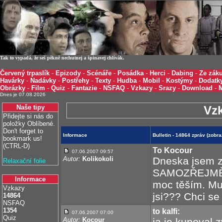
Tak to vypadá, že seš pěkně nechutnej a špinavej chlívák.
Červený trpaslík
-
Epizody
-
Scénáře
-
Posádka
-
Herci
-
Dabing
-
Ze záku
Havárky
-
Nadávky
-
Postřehy
-
Texty
-
Hudba
-
Mobil
-
Kostýmy
-
Dodatk
Obrázky
-
Film
-
Quiz
-
Fantazie
-
NSFAQ
-
Vzkazy
-
Srazy
-
Download
-
Dnes je 07.08.2026
Naše tipy
Vz
Přidejte si nás do
položky Oblíbené.
Don't forget to
Informace
Bulletin - 14864 zpráv (zobr
bookmark us!
(CTRL-D)
To Kocour
07.06.2007 09:57
Autor:
Kolikokoli
Dneska jsem z
Relaxační folie
SAMOZŘEJMĚ Ž
Informace
moc těším. Mu
Vzkazy
jsi??? Chci se 
14864
NSFAQ
1354
to kalfi:
07.06.2007 07:00
Quiz
Autor:
Kocour
ja je kupoval 