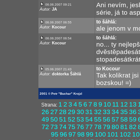
Ani nevím, jes
06.06.2007 09:21
Autor:
JA
série, já to a
to šáhlá:
06.06.2007 06:55
Autor:
Kocour
ale jenom v mob
to šáhlá:
06.06.2007 06:54
Autor:
Kocour
no... ty nejlepš
dvěstěpadesátk
stopadesátkrát
to Kocour
05.06.2007 21:43
Autor:
doktorka Šáhlá
Tak kolikrat j
bozskou! =)
2001 © Petr "Buchar" Krojzl
1
2
3
4
5
6
7
8
9
10
11
12
13
Strana:
26
27
28
29
30
31
32
33
34
35
36
49
50
51
52
53
54
55
56
57
58
59
72
73
74
75
76
77
78
79
80
81
82
95
96
97
98
99
100
101
102
10