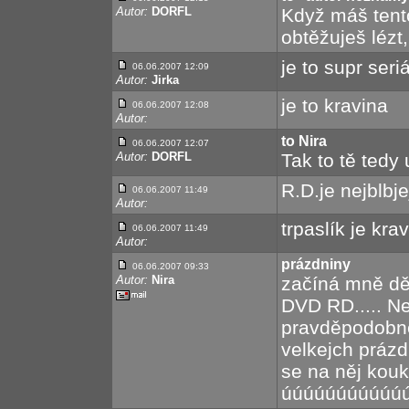
Autor:
DORFL
Když máš tent
obtěžuješ lézt
je to supr ser
06.06.2007 12:09
Autor:
Jirka
je to kravina
06.06.2007 12:08
Autor:
to Nira
06.06.2007 12:07
Autor:
DORFL
Tak to tě tedy u
R.D.je nejblbje
06.06.2007 11:49
Autor:
trpaslík je kra
06.06.2007 11:49
Autor:
prázdniny
06.06.2007 09:33
Autor:
Nira
začíná mně děs
DVD RD..... Ne
pravděpodobně
velkejch prázd
se na něj kouk
úúúúúúúúúúúúúú