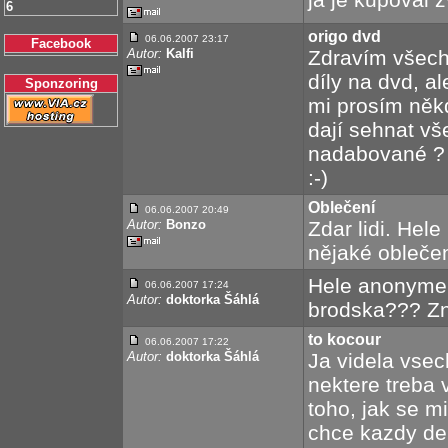
6
origo dvd
06.06.2007 23:17
Facebook
Autor:
Kalfi
Zdravím všech
díly na dvd, a
Sponzoring
mi prosím někd
dají sehnat vš
nadabované ?
:-)
Oblečení
06.06.2007 20:49
Autor:
Bonzo
Zdar lidi. Hel
nějaké obleče
Hele anonyme,
06.06.2007 17:24
Autor:
doktorka Šáhlá
brodska??? Zn
to kocour
06.06.2007 17:22
Autor:
doktorka Šáhlá
Ja videla vsec
nektere treba 
toho, jak se mi
chce kazdy den