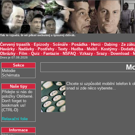
Tak to vypadá, že seš pěkně nechutnej a špinavej chlívák.
Červený trpaslík
-
Epizody
-
Scénáře
-
Posádka
-
Herci
-
Dabing
-
Ze záku
Havárky
-
Nadávky
-
Postřehy
-
Texty
-
Hudba
-
Mobil
-
Kostýmy
-
Dodatk
Obrázky
-
Film
-
Quiz
-
Fantazie
-
NSFAQ
-
Vzkazy
-
Srazy
-
Download
-
Dnes je 07.08.2026
Sekce
Mo
Melodie
Schémata
Chcete si uzpůsobit mobilní telefon k 
Naše tipy
snad si zde něco vyberete...
Přidejte si nás do
položky Oblíbené.
Don't forget to
bookmark us!
(CTRL-D)
Relaxační folie
Informace