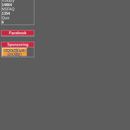
Vzkazy
14864
NSFAQ
1354
Quiz
6
Facebook
Sponzoring