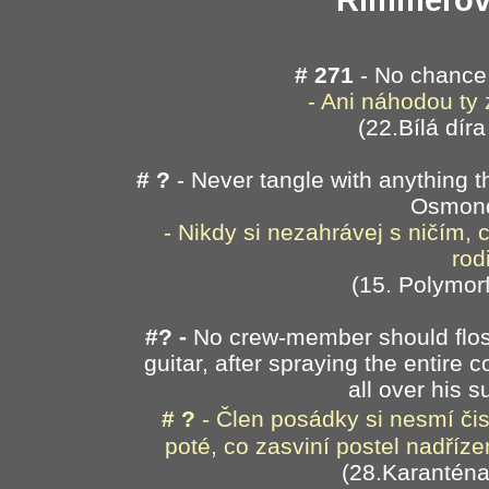
Rimmerovy
# 271
- No chance 
- Ani náhodou ty
(22.Bílá díra
# ?
- Never tangle with anything th
Osmond
- Nikdy si nezahrávej s ničím
rod
(15. Polymor
#?
-
No crew-member should floss 
guitar, after spraying the entire 
all over his s
# ?
- Člen posádky si nesmí čis
poté, co zasviní postel nadří
(28.Karanténa