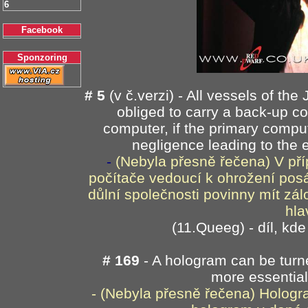
6
Facebook
Sponzoring
# 5
(v č.verzi) - All vessels of the
obliged to carry a back-up c
computer, if the primary comput
negligence leading to the
-
(Nebyla přesně řečena) V pří
počítače vedoucí k ohrožení pos
důlní společnosti povinny mít zál
hla
(11.Queeg) - díl, kde
# 169
- A hologram can be turn
more essential
- (Nebyla přesně řečena) Hologr