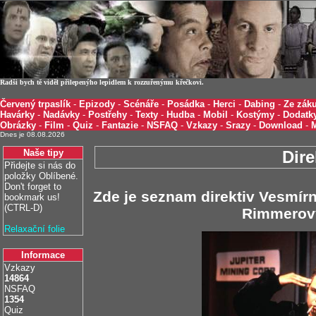
Radši bych tě viděl přilepenýho lepidlem k rozzuřenýmu křečkovi.
Červený trpaslík
-
Epizody
-
Scénáře
-
Posádka
-
Herci
-
Dabing
-
Ze záku
Havárky
-
Nadávky
-
Postřehy
-
Texty
-
Hudba
-
Mobil
-
Kostýmy
-
Dodatk
Obrázky
-
Film
-
Quiz
-
Fantazie
-
NSFAQ
-
Vzkazy
-
Srazy
-
Download
-
Dnes je 08.08.2026
Naše tipy
Dire
Přidejte si nás do
položky Oblíbené.
Don't forget to
Zde je seznam direktiv Vesmírn
bookmark us!
(CTRL-D)
Rimmerovy
Relaxační folie
Informace
Vzkazy
14864
NSFAQ
1354
Quiz