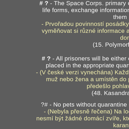
# ?
- The Space Corps. primary ov
life forms, exchange informatio
them
- Prvořadou povinností posádky 
vyměňovat si různé informace a 
do
(15. Polymor
# ?
- All prisoners will be eithe
placed in the appropriate quar
- (V české verzi vynechána) Každ
muž nebo žena a umístěn do p
předešlo pohl
(48. Kasandr
?#
- No pets without quarantine
-
(Nebyla přesně řečena) Na lod
nesmí být žádné domácí zvíře, kt
karan