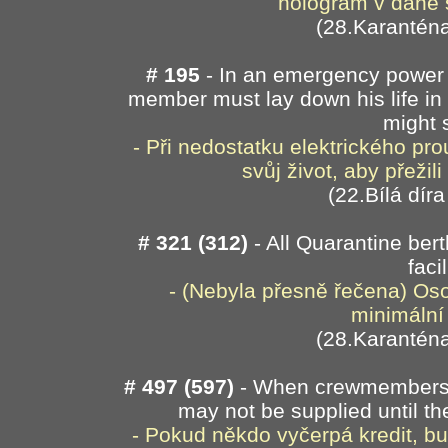
hologram v dané s
(28.Karanténa
# 195
- In an emergency power 
member must lay down his life in
might 
- Při nedostatku elektrického pr
svůj život, aby přežil
(22.Bílá díra
# 321 (312)
- All Quarantine ber
facil
- (Nebyla přesně řečena) Os
minimální 
(28.Karanténa
#
497 (597)
- When crewmembers d
may not be supplied until t
- Pokud někdo vyčerpá kredit, bu