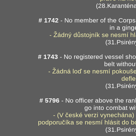
(28.Karanténa
# 1742
- No member of the Corps. 
in a ging
- Žádný důstojník se nesmí hl
(31.Psirén
# 1743
- No registered vessel sho
belt withou
- Žádná loď se nesmí pokouše
defle
(31.Psirén
# 5796
- No officer above the ran
go into combat wi
- (V české verzi vynechána)
podporučíka se nesmí hlásit do b
(31.Psirén