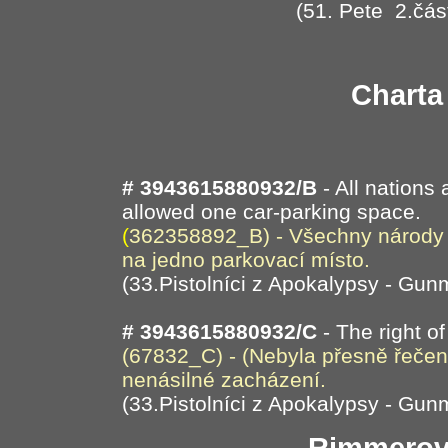
(51. Pete 2.čás
Charta
# 3943615880932/B
- All nations
allowed one car-parking space.
(
362358892_B) - Všechny národy 
na jedno parkovací místo.
(33.Pistolníci z Apokalypsy - Gun
# 3943615880932/C
- The right o
(67832_C) - (Nebyla přesně řečena
nenásilné zacházení.
(33.Pistolníci z Apokalypsy - Gun