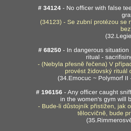
# 34124
- No officer with false te
gra
(34123) - Se zubní protézou se 
bez
(32.Legie
# 68250
- In dangerous situation 
ritual - sacrifisi
- (Nebyla přesně řečena) V přípa
provést židovský rituál
(34.Emocuc ~ Polymorf II
# 196156
- Any officer caught snif
in the women's gym will b
- Bude-li důstojník přistižen, ja
tělocvičně, bude p
(35.Rimmerosvě