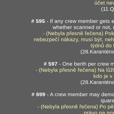
účet ne
(11.
# 595
- If any crew member gets e
whether scanned or not, 
- (Nebyla přesně řečena) Po
nebezpečí nákazy, musí být, neh
týdnů do 
(28.Karanténa
# 597
- One berth per crew m
- (Nebyla přesně řečena) Na lůž
kdo je v
(28.Karanténa
# 699
- A crew member may demand
quara
- (Nebyla přesně řečena) Po pě
právo na no