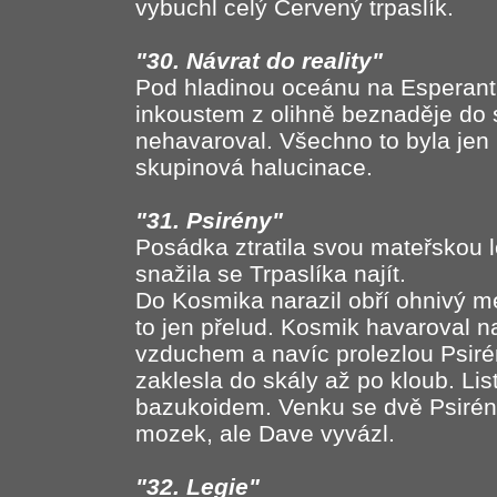
vybuchl celý Červený trpaslík.
"30. Návrat do reality"
Pod hladinou oceánu na Esperant
inkoustem z olihně beznaděje do 
nehavaroval. Všechno to byla jen
skupinová halucinace.
"31. Psirény"
Posádka ztratila svou mateřskou l
snažila se Trpaslíka najít.
Do Kosmika narazil obří ohnivý me
to jen přelud. Kosmik havaroval n
vzduchem a navíc prolezlou Psiré
zaklesla do skály až po kloub. List
bazukoidem. Venku se dvě Psirény 
mozek, ale Dave vyvázl.
"32. Legie"