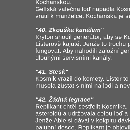
Kochanskou.
Gelfská válečná loď napadla Kosmi
vrátil k manželce. Kochanská je se
"40. Zkouška kanálem"
Kryton shodil generátor, aby se 
Listerově kajutě. Jenže to trochu
fungovat. Aby nahodili záložní gen
dlouhými servisními kanály.
"41. Stesk"
Kosmik vrazil do komety. Lister t
musela zůstat s nimi na lodi a ne
"42. Žádná legrace"
Replikant chtěl sestřelit Kosmika
asteroidů a udržovala celou loď a s
Jenže Able si dával v kokpitu dá
palubní desce. Replikant je objevi