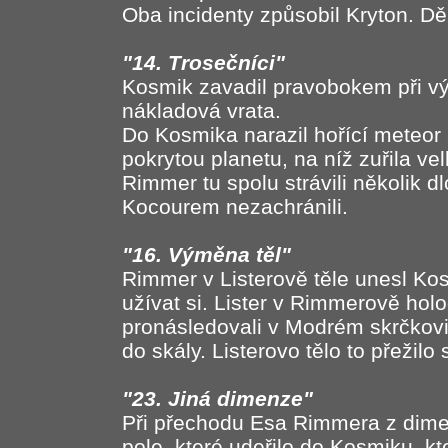
Oba incidenty způsobil Kryton. Děl
"14. Trosečníci"
Kosmik zavadil pravobokem při vý
nákladová vrata.
Do Kosmika narazil hořící meteor 
pokrytou planetu, na níž zuřila ve
Rimmer tu spolu strávili několik d
Kocourem nezachránili.
"16. Výměna těl"
Rimmer v Listerově těle unesl Ko
užívat si. Lister v Rimmerově hol
pronásledovali v Modrém skrčkovi
do skály. Listerovo tělo to přežilo
"23. Jiná dimenze"
Při přechodu Esa Rimmera z dime
pole, které udeřilo do Kosmiku, k