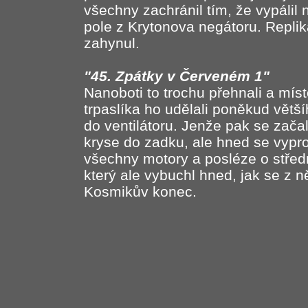
všechny zachránil tím, že vypálil 
pole z Krytonova negátoru. Repli
zahynul.
"45. Zpátky v Červeném 1"
Nanoboti to trochu přehnali a mís
trpaslíka ho udělali poněkud větš
do ventilátoru. Jenže pak se zača
kryse do zadku, ale hned se vypros
všechny motory a posléze o středn
který ale vybuchl hned, jak se z n
Kosmikův konec.