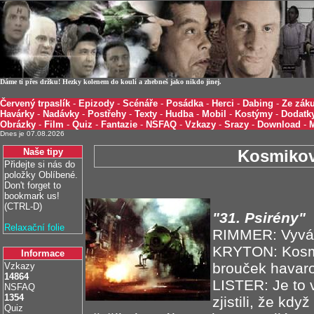
Dáme ti přes držku! Hezky kolenem do koulí a zhebneš jako nikdo jinej.
Červený trpaslík
-
Epizody
-
Scénáře
-
Posádka
-
Herci
-
Dabing
-
Ze záku
Havárky
-
Nadávky
-
Postřehy
-
Texty
-
Hudba
-
Mobil
-
Kostýmy
-
Dodatk
Obrázky
-
Film
-
Quiz
-
Fantazie
-
NSFAQ
-
Vzkazy
-
Srazy
-
Download
-
Dnes je 07.08.2026
Naše tipy
Kosmikov
Přidejte si nás do
položky Oblíbené.
Don't forget to
bookmark us!
(CTRL-D)
"31. Psirény"
Relaxační folie
RIMMER: Vyváz
KRYTON: Kosmi
Informace
brouček havaro
Vzkazy
14864
LISTER: Je to v
NSFAQ
1354
zjistili, že když
Quiz