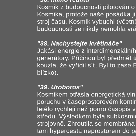
Kosmik z budoucnosti pilotován o 1
Kosmika, protože naše posádka jim
stroj času. Kosmik vybuchl (včetn
budoucnosti se nikdy nemohla vrát
"38. Nachystejte květináče"
Jakási energie z interdimenziální
generátory. Příčinou byl předmět 
kouzla, že vyřídil síť. Byl to zas
blízko).
"39. Uroboros"
Kosmikem otřásla energetická vln
poruchu v časoprostorovém kontin
letělo rychleji než porno časopis v
středu. Výsledkem byla subkosmi
strojovně. Zhroutila se membrána
tam hypercesta neprostorem do par