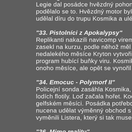
Legie dal posádce hvězdný pohon,
podělalo se to. Hvězdný motor by
udělal díru do trupu Kosmika a ulé
"33. Pistolníci z Apokalypsy"
Replikanti nakazili navicomp vir
zasekl na kurzu, podle něhož měl 
nedalekého měsíce Kryton vytvořil
program hubící buňky viru. Kosmi
onoho měsíce, ale opět se vynořil
"34. Emocuc - Polymorf II"
Policejní sonda zasáhla Kosmika,
lodích flotily. Loď začala hořet. 
gelfském měsíci. Posádka potřebo
nucena udělat výměnný obchod s g
vyměnili Listera, který si tak muse
"36. Mimo realitu"