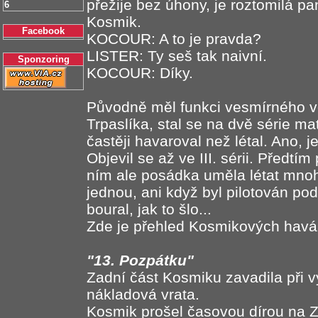
přežije bez úhony, je roztomilá pa
6
Kosmik.
Facebook
KOCOUR: A to je pravda?
LISTER: Ty seš tak naivní.
Sponzoring
KOCOUR: Díky.
Původně měl funkci vesmírného vo
Trpaslíka, stal se na dvě série m
častěji havaroval než létal. Ano, j
Objevil se až ve III. sérii. Předtím
ním ale posádka uměla létat mno
jednou, ani když byl pilotován po
boural, jak to šlo...
Zde je přehled Kosmikových havár
"13. Pozpátku"
Zadní část Kosmiku zavadila při v
nákladová vrata.
Kosmik prošel časovou dírou na Ze