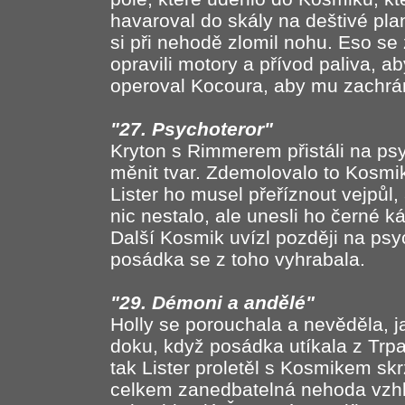
havaroval do skály na deštivé plan
si při nehodě zlomil nohu. Eso se
opravili motory a přívod paliva, 
operoval Kocoura, aby mu zachrán
"27. Psychoteror"
Kryton s Rimmerem přistáli na psy
měnit tvar. Zdemolovalo to Kosmi
Lister ho musel přeříznout vejpůl
nic nestalo, ale unesli ho černé k
Další Kosmik uvízl později na psy
posádka se z toho vyhrabala.
"29. Démoni a andělé"
Holly se porouchala a nevěděla, ja
doku, když posádka utíkala z Trpa
tak Lister proletěl s Kosmikem skr
celkem zanedbatelná nehoda vzhl