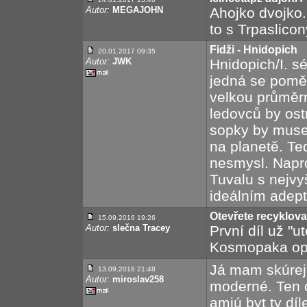
Autor:
MEGAJOHN
Ahojko dvojko. 
to s Trpaslico
Fidži - Hnidopich
20.01.2017 09:35
Autor:
JWK
Hnidopich/I. sé
jedná se pomě
velkou průměr
ledovců by ost
sopky by musel 
na planetě. Te
nesmysl. Napro
Tuvalu s nejv
ideálním adep
Otevřete recyklovan
15.09.2016 19:26
Autor:
slečna Tracey
První díl už "ut
Kosmopaka opět
Já mam skúrej
13.09.2016 21:48
Autor:
miroslav258
moderné. Ten 
amjú byt ty d