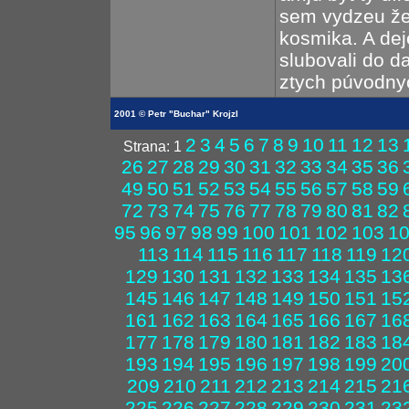
sem vydzeu ž
kosmika. A dej
slubovali do d
ztych púvodny
2001 © Petr "Buchar" Krojzl
2
3
4
5
6
7
8
9
10
11
12
13
Strana: 1
26
27
28
29
30
31
32
33
34
35
36
49
50
51
52
53
54
55
56
57
58
59
72
73
74
75
76
77
78
79
80
81
82
95
96
97
98
99
100
101
102
103
1
113
114
115
116
117
118
119
12
129
130
131
132
133
134
135
13
145
146
147
148
149
150
151
15
161
162
163
164
165
166
167
16
177
178
179
180
181
182
183
18
193
194
195
196
197
198
199
20
209
210
211
212
213
214
215
21
225
226
227
228
229
230
231
23