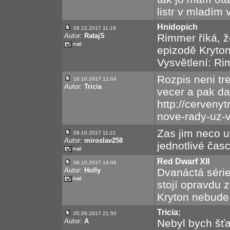
listr v mladím 
Hnidopich
09.12.2017 11:19
Autor:
RatajS
Rimmer říká, že
epizodě Kryton 
Vysvětlení: Ri
Rozpis neni tre
10.10.2017 12:04
Autor:
Tricia
vecer a pak dal
http://cervenyt
nove-rady-uz-v
Zas jim neco u
09.10.2017 11:21
Autor:
miroslav258
jednotlivé čas
Red Dwarf XII
08.10.2017 14:06
Autor:
Holly
Dvanáctá série
stojí opravdu z
Kryton nebude 
Tricia:
05.09.2017 21:50
Autor:
A
Nebyl bych šťa