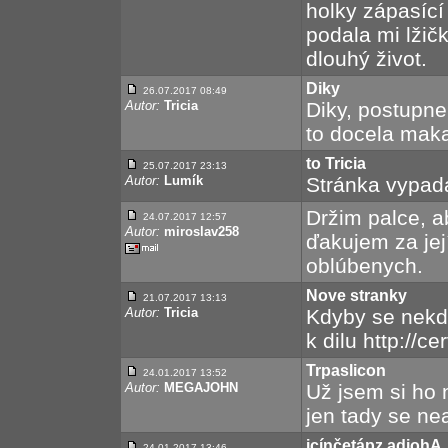
holky zápasící 
podala mi lžič
dlouhý život.
Diky
26.07.2017 08:49
Autor:
Tricia
Diky, postupne
to docela mak
to Tricia
25.07.2017 23:13
Autor:
Lumík
Stránka vypadá
Držim palce, a
24.07.2017 12:57
Autor:
miroslav258
ďakujem za jej
oblúbenych.
Nove stranky
21.07.2017 13:13
Autor:
Tricia
Kdyby se nekdo
k dilu http://c
Trpaslicon
24.01.2017 13:52
Autor:
MEGAJOHN
Už jsem si ho 
jen tady se nea
icínčetápz adjohA
24.01.2017 13:46