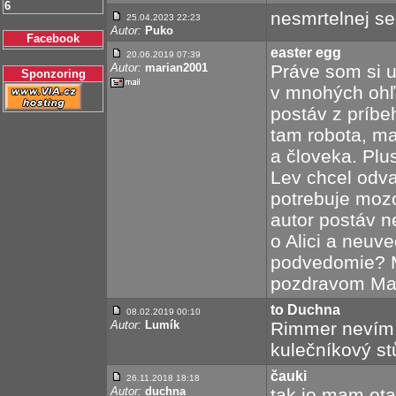
6
nesmrtelnej se
25.04.2023 22:23
Autor:
Puko
Facebook
easter egg
20.06.2019 07:39
Autor:
marian2001
Práve som si u
Sponzoring
v mnohých ohľ
postáv z príbe
tam robota, ma
a človeka. Plus
Lev chcel odv
potrebuje moz
autor postáv n
o Alici a neuv
podvedomie? M
pozdravom Mar
to Duchna
08.02.2019 00:10
Autor:
Lumík
Rimmer nevím, 
kulečníkový stů
čauki
26.11.2018 18:18
Autor:
duchna
tak jo mam ot