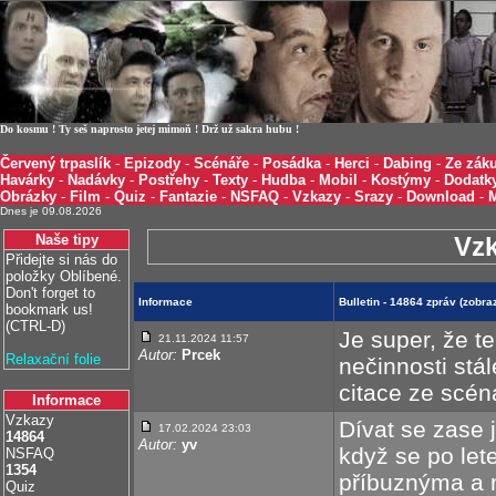
Do kosmu ! Ty seš naprosto jetej mimoň ! Drž už sakra hubu !
Červený trpaslík
-
Epizody
-
Scénáře
-
Posádka
-
Herci
-
Dabing
-
Ze záku
Havárky
-
Nadávky
-
Postřehy
-
Texty
-
Hudba
-
Mobil
-
Kostýmy
-
Dodatk
Obrázky
-
Film
-
Quiz
-
Fantazie
-
NSFAQ
-
Vzkazy
-
Srazy
-
Download
-
Dnes je 09.08.2026
Naše tipy
Vz
Přidejte si nás do
položky Oblíbené.
Don't forget to
Informace
Bulletin - 14864 zpráv (zobra
bookmark us!
(CTRL-D)
Je super, že t
21.11.2024 11:57
Autor:
Prcek
Relaxační folie
nečinnosti stá
citace ze scén
Informace
Vzkazy
Dívat se zase 
17.02.2024 23:03
14864
Autor:
yv
když se po let
NSFAQ
1354
příbuznýma a m
Quiz