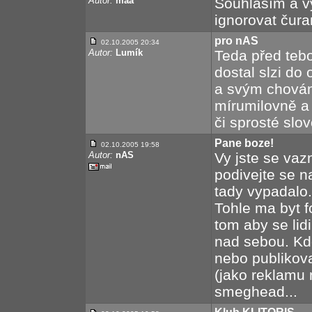
Autor:
maa
Souhlasím a v
ignorovat čura
pro nAS
02.10.2005 20:34
Autor:
Lumík
Teda před teb
dostal slzi do
a svým chován
mírumilovně a
či sprosté slo
Pane boze!
02.10.2005 19:58
Autor:
nAS
Vy jste se vaz
podivejte se na
tady vypadalo.
Tohle ma byt 
tom aby se lid
nad sebou. Kdo
nebo publikova
(jako reklamu 
smeghead...