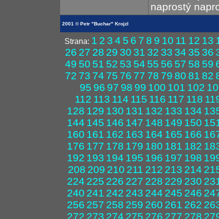
naprostý napro
2001 © Petr "Buchar" Krojzl
1
2
3
4
5
6
7
8
9
10
11
12
13
Strana:
26
27
28
29
30
31
32
33
34
35
36
49
50
51
52
53
54
55
56
57
58
59
72
73
74
75
76
77
78
79
80
81
82
95
96
97
98
99
100
101
102
10
112
113
114
115
116
117
118
11
128
129
130
131
132
133
134
13
144
145
146
147
148
149
150
15
160
161
162
163
164
165
166
16
176
177
178
179
180
181
182
18
192
193
194
195
196
197
198
19
208
209
210
211
212
213
214
21
224
225
226
227
228
229
230
23
240
241
242
243
244
245
246
24
256
257
258
259
260
261
262
26
272
273
274
275
276
277
278
27