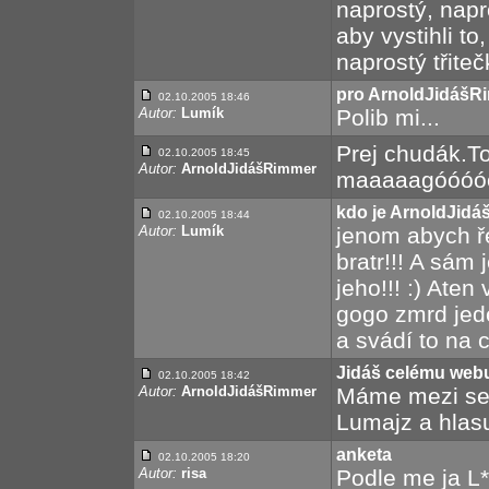
naprostý, napr
aby vystihli to,
naprostý třitečky
pro ArnoldJidášR
02.10.2005 18:46
Autor:
Lumík
Polib mi...
Prej chudák.To 
02.10.2005 18:45
Autor:
ArnoldJidášRimmer
maaaaagóóóóó
kdo je ArnoldJid
02.10.2005 18:44
Autor:
Lumík
jenom abych ř
bratr!!! A sám 
jeho!!! :) Aten
gogo zmrd jed
a svádí to na 
Jidáš celému web
02.10.2005 18:42
Autor:
ArnoldJidášRimmer
Máme mezi seb
Lumajz a hlasu
anketa
02.10.2005 18:20
Autor:
risa
Podle me ja L**