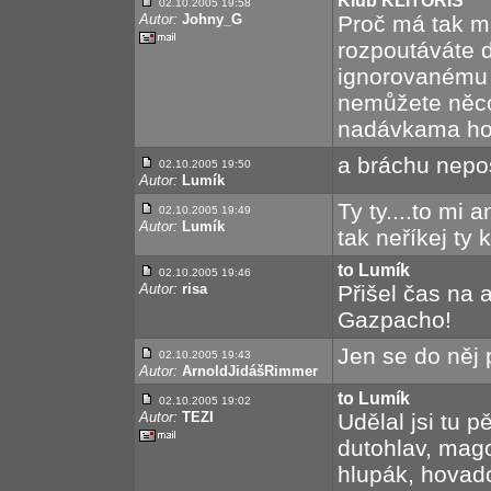
Klub KLITORIS
02.10.2005 19:58
Autor:
Johny_G
Proč má tak m
rozpoutáváte d
ignorovanému 
nemůžete něco
nadávkama ho 
a bráchu nepos
02.10.2005 19:50
Autor:
Lumík
Ty ty....to mi 
02.10.2005 19:49
Autor:
Lumík
tak neříkej ty 
to Lumík
02.10.2005 19:46
Autor:
risa
Přišel čas na
Gazpacho!
Jen se do něj 
02.10.2005 19:43
Autor:
ArnoldJidášRimmer
to Lumík
02.10.2005 19:02
Autor:
TEZI
Udělal jsi tu p
dutohlav, mag
hlupák, hovado