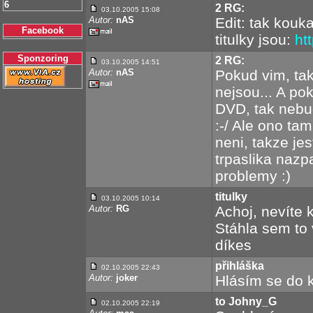
6
2 RG:
03.10.2005 15:08
Autor:
nAS
Edit: tak kouka
Facebook
titulky jsou:
htt
Sponzoring
2 RG:
03.10.2005 14:51
Autor:
nAS
Pokud vim, tak 
nejsou... A pok
DVD, tak nebud
:-/ Ale ono tam
neni, takze jes
trpaslika nazpa
problemy :)
titulky
03.10.2005 10:14
Autor:
RG
Achoj, nevíte 
Stáhla sem to v
díkes
přihláška
02.10.2005 22:43
Autor:
joker
Hlásím se do 
to Johny_G
02.10.2005 22:19