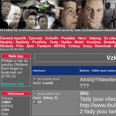
Už ti někdo řek, ze seš hnusný plesnivý povidlo, který má důvtip, šarm a duchapřítomonost německýh
Červený trpaslík
-
Epizody
-
Scénáře
-
Posádka
-
Herci
-
Dabing
-
Ze záku
Havárky
-
Nadávky
-
Postřehy
-
Texty
-
Hudba
-
Mobil
-
Kostýmy
-
Dodatk
Obrázky
-
Film
-
Quiz
-
Fantazie
-
NSFAQ
-
Vzkazy
-
Srazy
-
Download
-
Dnes je 08.08.2026
Naše tipy
Vz
Přidejte si nás do
položky Oblíbené.
Don't forget to
Informace
Bulletin - 14864 zpráv (zobr
bookmark us!
(CTRL-D)
Ahóój!!!Newít
03.10.2005 18:16
Autor:
Lumík
Relaxační folie
???
2RG:
Informace
03.10.2005 17:26
Autor:
Johny_G
Tady jsou všec
Vzkazy
14864
http://www.tit
NSFAQ
1354
2 řady jsou tam
Quiz