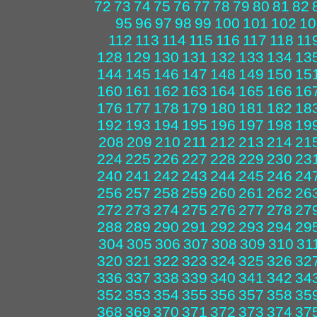
72
73
74
75
76
77
78
79
80
81
82
95
96
97
98
99
100
101
102
10
112
113
114
115
116
117
118
11
128
129
130
131
132
133
134
13
144
145
146
147
148
149
150
15
160
161
162
163
164
165
166
16
176
177
178
179
180
181
182
18
192
193
194
195
196
197
198
19
208
209
210
211
212
213
214
21
224
225
226
227
228
229
230
23
240
241
242
243
244
245
246
24
256
257
258
259
260
261
262
26
272
273
274
275
276
277
278
27
288
289
290
291
292
293
294
29
304
305
306
307
308
309
310
31
320
321
322
323
324
325
326
32
336
337
338
339
340
341
342
34
352
353
354
355
356
357
358
35
368
369
370
371
372
373
374
37