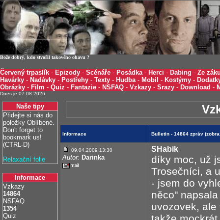
Bože dobrý, kdo stvořil takového ohavu ?
Červený trpaslík
-
Epizody
-
Scénáře
-
Posádka
-
Herci
-
Dabing
-
Ze záku
Havárky
-
Nadávky
-
Postřehy
-
Texty
-
Hudba
-
Mobil
-
Kostýmy
-
Dodatk
Obrázky
-
Film
-
Quiz
-
Fantazie
-
NSFAQ
-
Vzkazy
-
Srazy
-
Download
-
Dnes je 07.08.2026
Naše tipy
Vz
Přidejte si nás do
položky Oblíbené.
Don't forget to
Informace
Bulletin - 14864 zpráv (zobr
bookmark us!
(CTRL-D)
SHabik
09.04.2009 13:30
Autor:
Darinka
díky moc, už j
Relaxační folie
Trosečníci, a 
Informace
- jsem do vyhl
Vzkazy
něco" napsala
14864
NSFAQ
uvozovek, ale 
1354
Quiz
takže mockrát