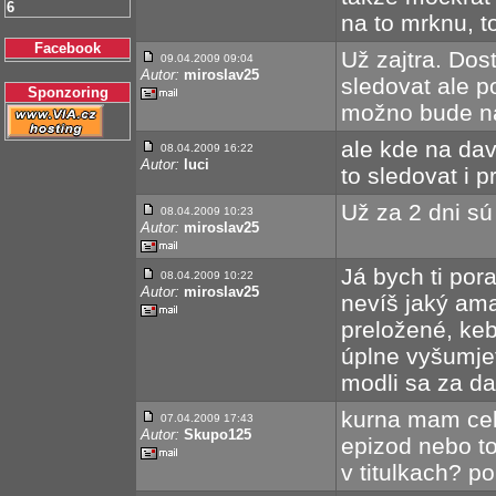
6
na to mrknu, t
Facebook
Už zajtra. Dos
09.04.2009 09:04
Autor:
miroslav25
sledovat ale p
Sponzoring
možno bude n
ale kde na dav
08.04.2009 16:22
Autor:
luci
to sledovat i p
Už za 2 dni sú
08.04.2009 10:23
Autor:
miroslav25
Já bych ti por
08.04.2009 10:22
Autor:
miroslav25
nevíš jaký amat
preložené, keb
úplne vyšumjet
modli sa za dal
kurna mam cek
07.04.2009 17:43
Autor:
Skupo125
epizod nebo to
v titulkach? p