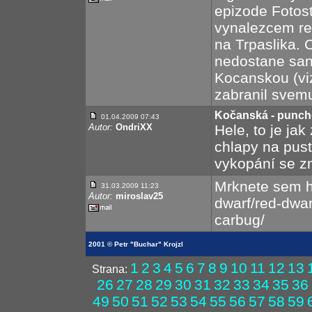
epizode Fotost
vynalezcem rel
na Trpaslika.
nedostane san
Kocanskou (vi
zabranil svem
Kočanská - punc
01.04.2009 07:43
Autor:
OndriXX
Hele, to je jak
chlapy na pust
vykopání se z
Mrknete sem ht
31.03.2009 11:23
Autor:
miroslav25
dwarf/red-dwar
carbug/
2001 © Petr "Buchar" Krojzl
1
2
3
4
5
6
7
8
9
10
11
12
13
Strana:
26
27
28
29
30
31
32
33
34
35
36
49
50
51
52
53
54
55
56
57
58
59