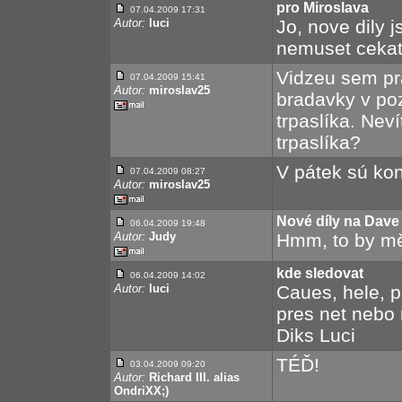
pro Miroslava
07.04.2009 17:31
Autor:
luci
Jo, nove dily j
nemuset cekat
Vidzeu sem pr
07.04.2009 15:41
Autor:
miroslav25
bradavky v poz
trpaslíka. Nev
trpaslíka?
V pátek sú kon
07.04.2009 08:27
Autor:
miroslav25
Nové díly na Dave
06.04.2009 19:48
Autor:
Judy
Hmm, to by mě 
kde sledovat
06.04.2009 14:02
Autor:
luci
Caues, hele, p
pres net nebo 
Diks Luci
TÉĎ!
03.04.2009 09:20
Autor:
Richard III. alias
OndriXX;)