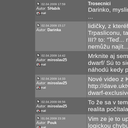
Trosecnici
02.04.2009 17:59
Autor:
SHabik
Darinko, myslim
...
lidičky, z kter
02.04.2009 15:17
Autor:
Darinka
Trpasliconu, ta
III? to: "Teď..
nemůžu najít..
Mrknite aj sem
02.04.2009 14:42
Autor:
miroslav25
dwarf/ Sú to s
náhodú kedy pu
Nové video z 
02.04.2009 14:33
Autor:
miroslav25
http://dave.ukt
dwarf-exclusiv
To že sa v tem
02.04.2009 08:56
Autor:
miroslav25
realita počítal
Vim ze je to u
01.04.2009 23:38
Autor:
Pouk
logickou chybu