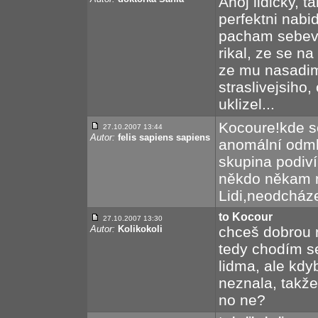
Ahoj lidicky, 
perfektni nabi
pacham sebevr
rikal, ze se n
ze mu nasadim
straslivejsiho
uklizel...
Kocoure!kde s
27.10.2007 13:44
Autor:
felis sapiens sapiens
anomální odmlk
skupina podiv
někdo někam n
Lidi,neodcháze
to Kocour
27.10.2007 13:30
Autor:
Kolikokoli
chceš dobrou 
tedy chodím s
lidma, ale kdy
neznala, takž
no ne?