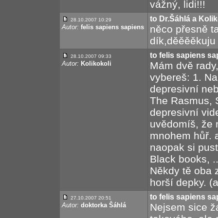
vážný, lidi!!!
to Dr.Šáhlá a Kolik
28.10.2007 10:29
Autor:
felis sapiens sapiens
něco přesně t
dík,děěěěkuju 
to felis sapiens s
28.10.2007 09:33
Autor:
Kolikokoli
Mám dvě rady, 
vybereš: 1. Na
depresivní ne
The Rasmus, Si
depresivní vide
uvědomíš, že 
mnohem hůř. a 
naopak si pus
Black books, ..
Někdy tě oba 
horší depky. (a
to felis sapiens s
27.10.2007 20:51
Autor:
doktorka Šáhlá
Nejsem sice ž