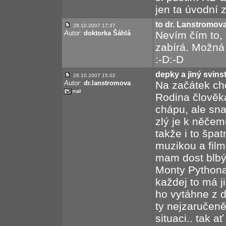
jen ta úvodní z
to dr. Lanstromov
28.10.2007 17:37
Autor:
doktorka Šáhlá
Nevím čím to,
zabírá. Možná 
:-D:-D
depky a jiný svins
28.10.2007 15:02
Autor:
dr.lanstromova
Na začátek chc
Rodina člověka
chápu, ale sna
zlý je k něčem
takže i to špat
muzikou a fil
mam dost blbý
Monty Pythona,
každej to má j
ho vytáhne z de
ty nejzaručeně
situaci.. tak a