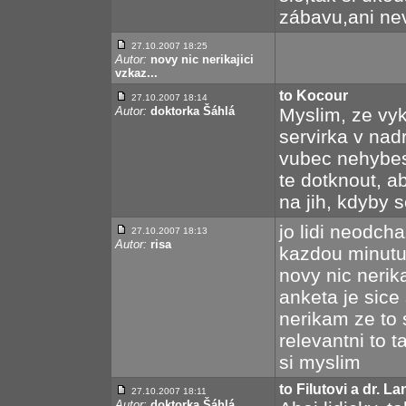
zábavu,ani nev
27.10.2007 18:25
Autor:
novy nic nerikajici
vzkaz...
to Kocour
27.10.2007 18:14
Autor:
doktorka Šáhlá
Myslim, ze vyk
servirka v nad
vubec nehybes.
te dotknout, a
na jih, kdyby s
jo lidi neodch
27.10.2007 18:13
Autor:
risa
kazdou minutu 
novy nic nerika
anketa je sice
nerikam ze to
relevantni to t
si myslim
to Filutovi a dr. 
27.10.2007 18:11
Autor:
doktorka Šáhlá