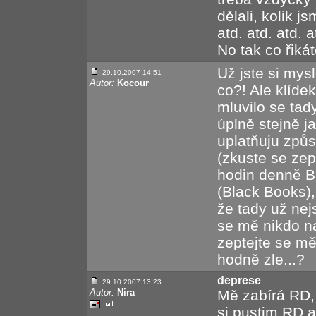
dělali, kolik js
atd. atd. atd. 
No tak co řiká
Už jste si mys
29.10.2007 14:51
Autor:
Kocour
co?! Ale klídek
mluvilo se tad
úplně stejně ja
uplatňuju způs
(zkuste se zep
hodin denně BK!
(Black Books),
že tady už nej
se mě nikdo n
zeptejte se mě
hodně zle...?
deprese
29.10.2007 13:23
Autor:
Nira
Mě zabírá RD,
si pustim RD a