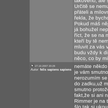
takového, ale 
Určitě se nem
přáteli a milo
řekla, že byc
Pokud máš něja
já bohužel ne
říct, že se na 
kteří by tě ne
mluvit za vás 
budu vždy k d
něco, co by mi
nemáte někdo n
27.10.2007 20:26
Autor:
felis sapiens sapiens
je vám smutno
nerozumím se s
do zadku,už m
smutno protož
fakt,že si ani
Rimmer je na t
šlo,tak si uko