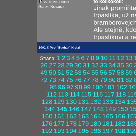
to kolikokoli:
27.10.2007 08:21
Autor:
Kocour
Jinak promiňt
trpaslíka, už 
bramborovejch l
Ale stejně, kd
trpaslíkovi a n
2001 © Petr "Buchar" Krojzl
1
2
3
4
5
6
7
8
9
10
11
12
13
Strana:
26
27
28
29
30
31
32
33
34
35
36
49
50
51
52
53
54
55
56
57
58
59
72
73
74
75
76
77
78
79
80
81
82
95
96
97
98
99
100
101
102
10
112
113
114
115
116
117
118
11
128
129
130
131
132
133
134
13
144
145
146
147
148
149
150
1
160
161
162
163
164
165
166
16
176
177
178
179
180
181
182
18
192
193
194
195
196
197
198
19