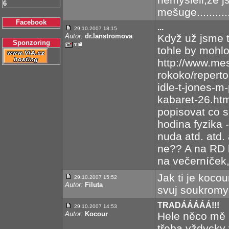
6
mešuge...........
Facebook
...
29.10.2007 18:15
Autor:
dr.lanstromova
Když už jsme t
Sponzoring
tohle by mohlo
http://www.mes
rokoko/reperto
idle-t-jones-m-
kabaret-26.htm
popisovat co s
hodina fyzika 
nuda atd. atd. 
ne?? A na RD 
na večerníček,
Jak ti je kocou
29.10.2007 15:52
Autor:
Filuta
svuj soukromy
TRADÁÁÁÁÁ!!!
29.10.2007 14:53
Autor:
Kocour
Hele něco mě
třeba vždycky 