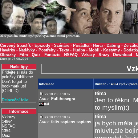
Až tě potkám, budeš trpět pěstí vyvolanou zubní poruchou.
Červený trpaslík
-
Epizody
-
Scénáře
-
Posádka
-
Herci
-
Dabing
-
Ze záku
Havárky
-
Nadávky
-
Postřehy
-
Texty
-
Hudba
-
Mobil
-
Kostýmy
-
Dodatk
Obrázky
-
Film
-
Quiz
-
Fantazie
-
NSFAQ
-
Vzkazy
-
Srazy
-
Download
-
Dnes je 07.08.2026
Naše tipy
Vz
Přidejte si nás do
položky Oblíbené.
Don't forget to
Informace
Bulletin - 14864 zpráv (zobr
bookmark us!
(CTRL-D)
téma
29.10.2007 19:07
Autor:
Fullihosegra
Jen to řěkni. 
Relaxační folie
to myslim):)
Informace
téma
Vzkazy
29.10.2007 18:42
14864
Autor:
felis sapiens sapiens
ja bych měla j
NSFAQ
mluvit,ale boji
1354
Quiz
nemysleli,že js