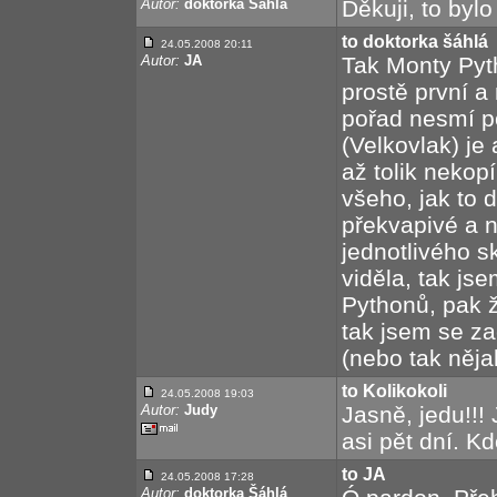
Autor:
doktorka Šáhlá
Děkuji, to bylo
to doktorka šáhlá
24.05.2008 20:11
Autor:
JA
Tak Monty Pyth
prostě první a
pořad nesmí po
(Velkovlak) je 
až tolik nekopí
všeho, jak to d
překvapivé a n
jednotlivého s
viděla, tak jse
Pythonů, pak ž
tak jsem se zač
(nebo tak něja
to Kolikokoli
24.05.2008 19:03
Autor:
Judy
Jasně, jedu!!
asi pět dní. K
to JA
24.05.2008 17:28
Autor:
doktorka Šáhlá