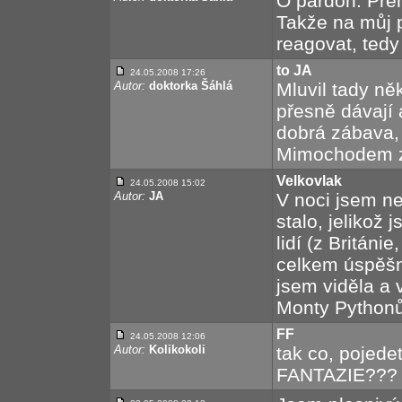
Ó pardon. Přehl
Takže na můj 
reagovat, ted
to JA
24.05.2008 17:26
Autor:
doktorka Šáhlá
Mluvil tady ně
přesně dávají 
dobrá zábava,
Mimochodem z
Velkovlak
24.05.2008 15:02
Autor:
JA
V noci jsem n
stalo, jelikož 
lidí (z Británie,
celkem úspěšně
jsem viděla a 
Monty Pythonů
FF
24.05.2008 12:06
Autor:
Kolikokoli
tak co, pojed
FANTAZIE???