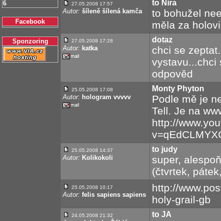
to Nira
6
27.05.2008 17:57
Autor:
šíleně šílená kamča
to bohužel ne
Facebook
měla za holovir
dotaz
Sponzoring
27.05.2008 17:28
Autor:
katka
chci se zeptat.
vystavu...chci 
odpověd
Monty Phyton
25.05.2008 17:08
Autor:
hologram vvvvv
Podle mě je ne
Tell. Je na ww
http://www.yo
v=qEdCLMYX
to judy
25.05.2008 14:37
Autor:
Kolikokoli
super, alespoň
(čtvrtek, páte
http://www.pos
25.05.2008 10:17
Autor:
felis sapiens sapiens
holy-grail-gb
to JA
24.05.2008 21:32