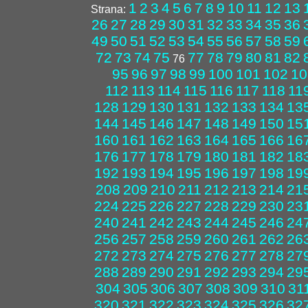
1
2
3
4
5
6
7
8
9
10
11
12
13
Strana:
26
27
28
29
30
31
32
33
34
35
36
49
50
51
52
53
54
55
56
57
58
59
72
73
74
75
77
78
79
80
81
82
76
95
96
97
98
99
100
101
102
10
112
113
114
115
116
117
118
11
128
129
130
131
132
133
134
13
144
145
146
147
148
149
150
15
160
161
162
163
164
165
166
16
176
177
178
179
180
181
182
18
192
193
194
195
196
197
198
19
208
209
210
211
212
213
214
21
224
225
226
227
228
229
230
23
240
241
242
243
244
245
246
24
256
257
258
259
260
261
262
26
272
273
274
275
276
277
278
27
288
289
290
291
292
293
294
29
304
305
306
307
308
309
310
31
320
321
322
323
324
325
326
32