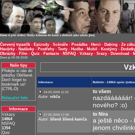
Dáme ti přes držku! Hezky kolenem do koulí a zhebneš jako nikdo jinej.
Červený trpaslík
-
Epizody
-
Scénáře
-
Posádka
-
Herci
-
Dabing
-
Ze záku
Havárky
-
Nadávky
-
Postřehy
-
Texty
-
Hudba
-
Mobil
-
Kostýmy
-
Dodatk
Obrázky
-
Film
-
Quiz
-
Fantazie
-
NSFAQ
-
Vzkazy
-
Srazy
-
Download
-
Dnes je 06.08.2026
Naše tipy
Vz
Přidejte si nás do
položky Oblíbené.
Don't forget to
Informace
Bulletin - 14864 zpráv (zobr
bookmark us!
(CTRL-D)
to všem
29.05.2008 11:25
Autor:
nikča
nazdáááááár! d
Relaxační folie
nového? :o)
Informace
to Nira
Vzkazy
27.05.2008 17:58
14864
Autor:
šíleně šílená kamča
a ještě něco -
NSFAQ
jenom chvilink
1354
Quiz