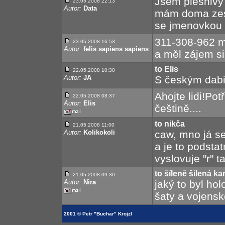
Jsem plesnivý
23.05.2008 22:13
Autor:
Data
mám doma zesl
se jmenovkou
311-308-962 m
23.05.2008 16:53
Autor:
felis sapiens sapiens
a měl zájem si
to Elis
22.05.2008 10:30
Autor:
JA
S českým dabi
Ahojte lidi!Pot
22.05.2008 08:37
Autor:
Elis
češtině....
to nikča
21.05.2008 11:00
Autor:
Kolikokoli
caw, mno já se
a je to podstat
vyslovuje "r" t
to šíleně šílená k
21.05.2008 09:30
Autor:
Nira
jaký to byl hol
šaty a vojensk
2001 © Petr "Buchar" Krojzl