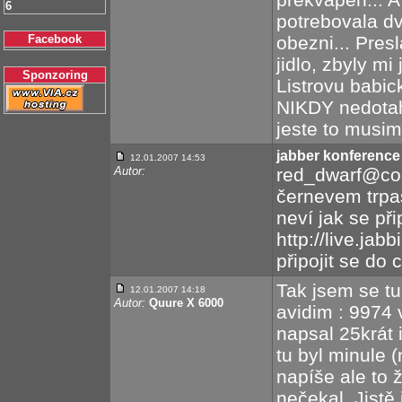
6
potrebovala dv
Facebook
obezni... Pres
jidlo, zbyly m
Sponzoring
Listrovu babic
NIKDY nedotahn
jeste to musim 
jabber konference
12.01.2007 14:53
Autor:
red_dwarf@con
černevem trpasl
neví jak se př
http://live.jab
připojit se do 
Tak jsem se tu
12.01.2007 14:18
Autor:
Quure X 6000
avidim : 9974
napsal 25krát
tu byl minule 
napíše ale to 
nečekal. Jistě 