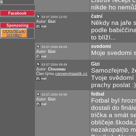
6
nikde ho nemůž
Facebook
čatní
03.07.2004 12:02
Autor:
Gizi
Někdy na jaře 
Sponzoring
podle babiččina
to blíží...
svedomi
03.07.2004 09:03
Autor:
Gizi
Moje svedomi 
Gizi
03.07.2004 08:49
Autor:
Clouseau
Samozřejmě, že 
Člen týmu
cervenytrpaslik.cz
Tvoje svědomí 
prachy poslat :)
fotbal
03.07.2004 00:59
Autor:
Gizi
Fotbal byl hroz
dostali do finá
trička a smát s
obličeje.škoda,
nezakopal(to m