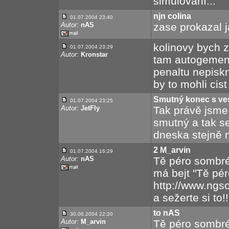
simulování...
njn colina
01.07.2004 23:40
Autor:
nAS
zase prokazal j
kolinovy bych za
01.07.2004 23:29
Autor:
Kronstar
tam autogemen
penaltu nepisk
by to mohli cis
Smutný konec s ves
01.07.2004 23:25
Autor:
JetFly
Tak právě jsme
smutný a tak se
dneska stejně n
2 M_arvin
01.07.2004 16:29
Autor:
nAS
Tě péro sombrér
má bejt "Tě pér
http://www.ngso
a sežerte si to!!!
to nAS
30.06.2004 22:20
Autor:
M_arvin
Tě péro sombrér