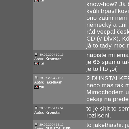
know-how? Já b
kvůli trpaslíkov
ono zatim neni 
německý a ani 
rád vecpal česk
CD (v DivX). Kd
já to tady moc 
napiste mi ema
30.06.2004 10:19
Autor:
Kronstar
je 65 spamu ta
je to lito ;o(
2 DUNSTALKER 
29.06.2004 21:19
Autor:
jakethashi
neco mas tak m
Mimochodem uz 
cekaji na prede
to je shit to se
29.06.2004 19:59
Autor:
Kronstar
rozliseni.
to jakethashi: 
29.06.2004 12:12
Autor:
DUNSTALKER