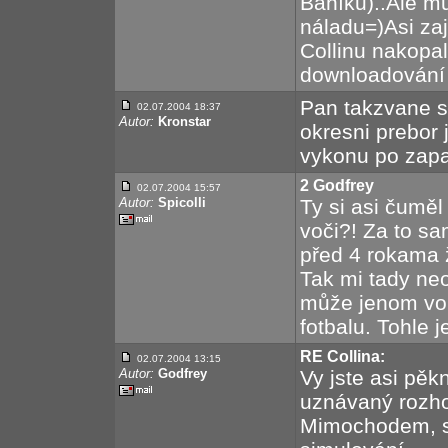
Baníku)..Ale mu
náladu=)Asi za
Collinu nakopa
downloadování 
Pan takzvane sv
02.07.2004 18:37
Autor:
Kronstar
okresni prebor 
vykonu po zapa
2 Godfrey
02.07.2004 15:57
Autor:
Spicolli
Ty si asi čuměl
voči?! Za to sa
před 4 rokama ž
Tak mi tady neo
může jenom von,
fotbalu. Tohle 
RE Collina:
02.07.2004 13:15
Autor:
Godfrey
Vy jste asi pě
uznávaný rozhod
Mimochodem, sp