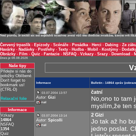
Není pravda, že necítíš nic než nejhlubší trýznivou averzi vůči těm chodícím zvratkům, kterým svět ří
Červený trpaslík
-
Epizody
-
Scénáře
-
Posádka
-
Herci
-
Dabing
-
Ze záku
Havárky
-
Nadávky
-
Postřehy
-
Texty
-
Hudba
-
Mobil
-
Kostýmy
-
Dodatk
Obrázky
-
Film
-
Quiz
-
Fantazie
-
NSFAQ
-
Vzkazy
-
Srazy
-
Download
-
Dnes je 06.08.2026
Naše tipy
V
Přidejte si nás do
položky Oblíbené.
Don't forget to
Informace
Bulletin - 14864 zpráv (zobra
bookmark us!
(CTRL-D)
čatní
03.07.2004 13:57
Autor:
Gizi
No,ono to tam 
Relaxační folie
myslím,že ten s
Informace
2 Gizi
Vzkazy
03.07.2004 13:14
14864
Autor:
Spicolli
Jo tak až ho bu
NSFAQ
jedno poslat. Ch
1354
Quiz
Listrův recept 