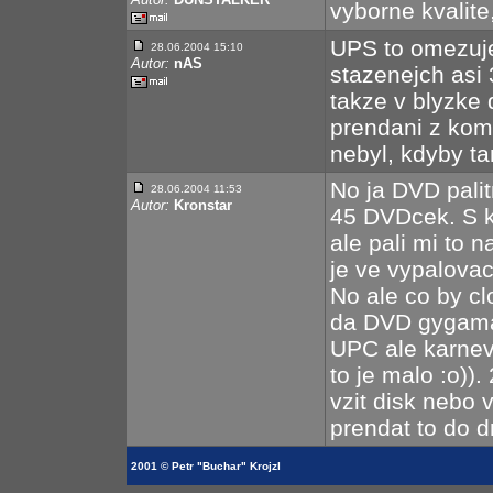
vyborne kvalite
UPS to omezuj
28.06.2004 15:10
Autor:
nAS
stazenejch asi 
takze v blyzke
prendani z ko
nebyl, kdyby ta
No ja DVD pali
28.06.2004 11:53
Autor:
Kronstar
45 DVDcek. S kt
ale pali mi to n
je ve vypalovac
No ale co by c
da DVD gygama
UPC ale karneva
to je malo :o)).
vzit disk nebo
prendat to do 
2001 © Petr "Buchar" Krojzl