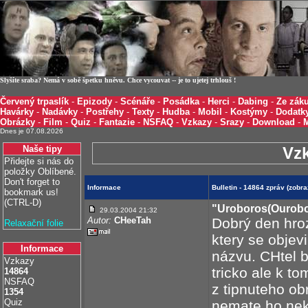
Slyšíte sraba? Nemá v sobě špetku hněvu. Chce vycouvat -- je to ujetej trhlouš !
Červený trpaslík
-
Epizody
-
Scénáře
-
Posádka
-
Herci
-
Dabing
-
Ze záku
Havárky
-
Nadávky
-
Postřehy
-
Texty
-
Hudba
-
Mobil
-
Kostýmy
-
Dodatk
Obrázky
-
Film
-
Quiz
-
Fantazie
-
NSFAQ
-
Vzkazy
-
Srazy
-
Download
-
Dnes je 07.08.2026
Naše tipy
Vz
Přidejte si nás do
položky Oblíbené.
Don't forget to
Informace
Bulletin - 14864 zpráv (zob
bookmark us!
(CTRL-D)
"Uroboros(Ourobo
29.03.2004 21:32
Autor:
CHeeTah
Dobrý den hro
Relaxační folie
ktery se objev
Informace
názvu. CHtel b
Vzkazy
tricko ale k t
14864
NSFAQ
z tipnuteho ob
1354
Quiz
nemate ho nek