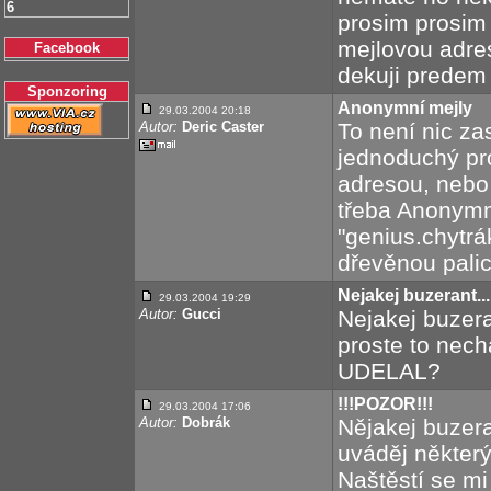
6
prosim prosim 
mejlovou adr
Facebook
dekuji predem
Sponzoring
Anonymní mejly
29.03.2004 20:18
Autor:
Deric Caster
To není nic zas
jednoduchý pro
adresou, nebo
třeba Anonymma
"genius.chytrák
dřevěnou palic
Nejakej buzerant...
29.03.2004 19:29
Autor:
Gucci
Nejakej buzera
proste to nec
UDELAL?
!!!POZOR!!!
29.03.2004 17:06
Autor:
Dobrák
Nějakej buzera
uváděj některý 
Naštěstí se mi