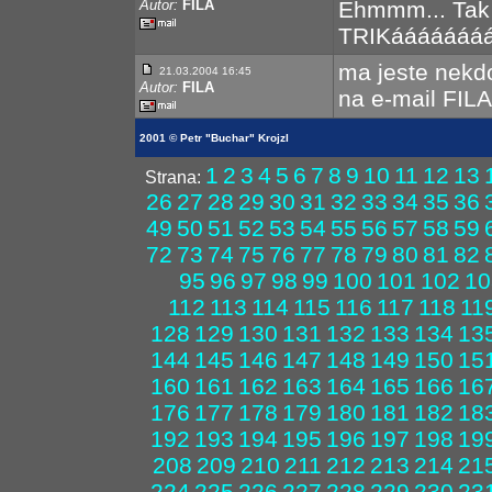
Autor:
FILA
Ehmmm... Tak t
TRIKááááááá
ma jeste nekdo 
21.03.2004 16:45
Autor:
FILA
na e-mail FI
2001 © Petr "Buchar" Krojzl
1
2
3
4
5
6
7
8
9
10
11
12
13
Strana:
26
27
28
29
30
31
32
33
34
35
36
49
50
51
52
53
54
55
56
57
58
59
72
73
74
75
76
77
78
79
80
81
82
95
96
97
98
99
100
101
102
10
112
113
114
115
116
117
118
11
128
129
130
131
132
133
134
13
144
145
146
147
148
149
150
15
160
161
162
163
164
165
166
16
176
177
178
179
180
181
182
18
192
193
194
195
196
197
198
19
208
209
210
211
212
213
214
21
224
225
226
227
228
229
230
23