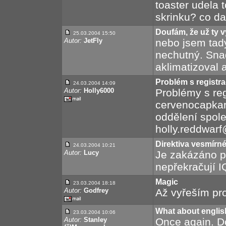
toaster udela 
skrinku? co da
Doufám, že už ty 
25.03.2004 15:50
Autor:
JetFly
nebo jsem tady
nechutný. Sna
aklimatizoval 
Problém s registra
24.03.2004 14:09
Autor:
Holly6000
Problémy s reg
cervenocapkar
oddělení spole
holly.reddwar
Direktiva vesmírn
24.03.2004 10:21
Autor:
Lucy
Je zakázáno p
nepřekračují I
Magic
23.03.2004 18:18
Autor:
Godfrey
Až vyřeším pro
What about engli
23.03.2004 10:06
Autor:
Stanley
Once again. D