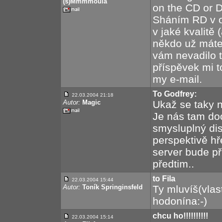
(š)Mmmmoula
on the CD or D
Sháním RD v or
v jaké kvalitě
někdo už máte
vám nevadilo t
příspěvek mi t
my e-mail.
To Godfrey:
22.03.2004 21:18
Autor:
Magic
Ukaž se taky n
Je nás tam do
smysluplný di
perspektivě hř
server bude př
předtim..
to Fila
22.03.2004 15:44
Autor:
Toník Springinsfeld
Ty mluvíš(vlas
hodonína:-)
chcu ho!!!!!!!!!!
22.03.2004 15:14