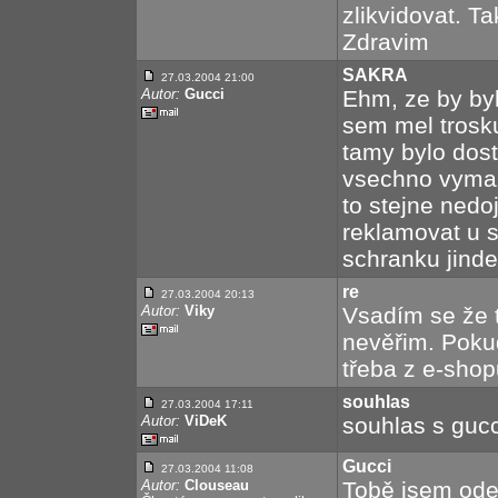
zlikvidovat. T
Zdravim
SAKRA
27.03.2004 21:00
Autor:
Gucci
Ehm, ze by byl
sem mel trosku
tamy bylo dost
vsechno vymaza
to stejne nedo
reklamovat u 
schranku jinde
re
27.03.2004 20:13
Autor:
Viky
Vsadím se že t
nevěřim. Poku
třeba z e-shop
souhlas
27.03.2004 17:11
Autor:
ViDeK
souhlas s guc
Gucci
27.03.2004 11:08
Autor:
Clouseau
Tobě jsem odep