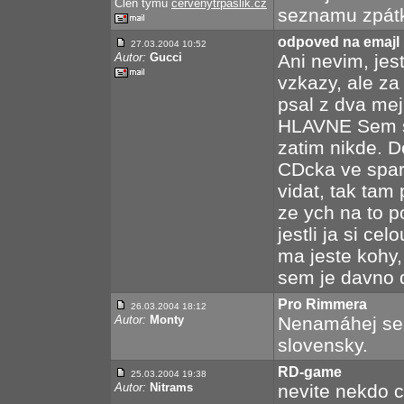
Člen týmu
cervenytrpaslik.cz
seznamu zpátk
odpoved na emajl
27.03.2004 10:52
Autor:
Gucci
Ani nevim, jest
vzkazy, ale za
psal z dva mej
HLAVNE Sem s
zatim nikde. D
CDcka ve spar
vidat, tak tam
ze ych na to po
jestli ja si ce
ma jeste kohy,
sem je davno d
Pro Rimmera
26.03.2004 18:12
Autor:
Monty
Nenamáhej se,
slovensky.
RD-game
25.03.2004 19:38
Autor:
Nitrams
nevite nekdo 