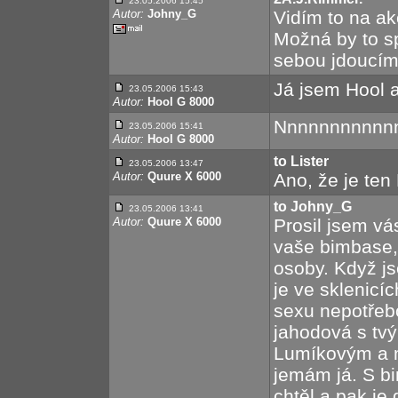
23.05.2006 15:45
Autor:
Johny_G
Vidím to na ak
Možná by to spí
sebou jdoucím
Já jsem Hool 
23.05.2006 15:43
Autor:
Hool G 8000
Nnnnnnnnnnn
23.05.2006 15:41
Autor:
Hool G 8000
to Lister
23.05.2006 13:47
Autor:
Quure X 6000
Ano, že je ten 
to Johny_G
23.05.2006 13:41
Autor:
Quure X 6000
Prosil jsem vá
vaše bimbase,
osoby. Když j
je ve sklenicí
sexu nepotřeb
jahodová s t
Lumíkovým a 
jemám já. S b
chtěl a pak je