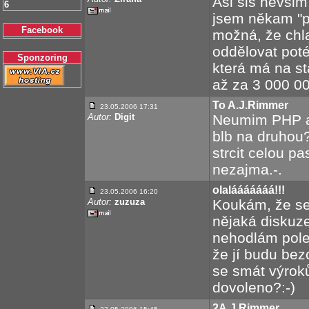
Asi sis nevšim
6
jsem někam "př
Facebook
možná, že chl
oddělovat poté
Sponzoring
která má na sta
až za 3 000 00
To A.J.Rimmer
23.05.2006 17:31
Autor:
Digit
Neumim PHP a
blb na druhou
strcit celou pa
nezajma.-.
olalááááááá!!!
23.05.2006 16:20
Autor:
zuzuza
Koukám, že se
nějaká diskuze
nehodlám pole
že jí budu bez
se smát výroků
dovoleno?:-)
2A.J.Rimmer.