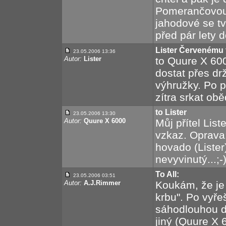
Pomerančovou 
jahodové se tv
před pár lety d
Lister Červenému 
23.05.2006 13:36
Autor:
Lister
to Quure X 60
dostat přes d
výhružky. Po 
zítra srkat obě
to Lister
23.05.2006 13:30
Autor:
Quure X 6000
Můj přítel List
vzkaz. Oprava
hovado (Lister
nevyvinutý...;-
To All:
23.05.2006 03:51
Autor:
A.J.Rimmer
Koukám, že je
krbu". Po vyře
sáhodlouhou d
jiný (Quure X 