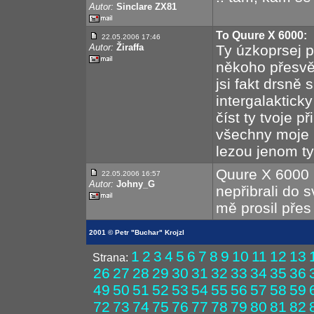
Autor:
Sinclare ZX81
To Quure X 6000:
22.05.2006 17:46
Autor:
Žiraffa
Ty úzkoprsej př
někoho přesvěd
jsi fakt drsně 
intergalakticky
číst ty tvoje p
všechny moje
lezou jenom ty 
Quure X 6000 
22.05.2006 16:57
Autor:
Johny_G
nepřibrali do s
mě prosil přes 
2001 © Petr "Buchar" Krojzl
1
2
3
4
5
6
7
8
9
10
11
12
13
Strana:
26
27
28
29
30
31
32
33
34
35
36
49
50
51
52
53
54
55
56
57
58
59
72
73
74
75
76
77
78
79
80
81
82