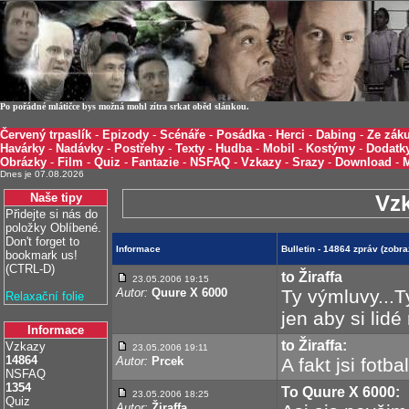
Po pořádné mlátičce bys možná mohl zítra srkat oběd slánkou.
Červený trpaslík
-
Epizody
-
Scénáře
-
Posádka
-
Herci
-
Dabing
-
Ze záku
Havárky
-
Nadávky
-
Postřehy
-
Texty
-
Hudba
-
Mobil
-
Kostýmy
-
Dodatk
Obrázky
-
Film
-
Quiz
-
Fantazie
-
NSFAQ
-
Vzkazy
-
Srazy
-
Download
-
Dnes je 07.08.2026
Naše tipy
Vz
Přidejte si nás do
položky Oblíbené.
Don't forget to
Informace
Bulletin - 14864 zpráv (zobr
bookmark us!
(CTRL-D)
to Žiraffa
23.05.2006 19:15
Autor:
Quure X 6000
Ty výmluvy...Ty
Relaxační folie
jen aby si lidé
Informace
to Žiraffa:
Vzkazy
23.05.2006 19:11
14864
Autor:
Prcek
A fakt jsi fotba
NSFAQ
1354
To Quure X 6000:
23.05.2006 18:25
Quiz
Autor:
Žiraffa