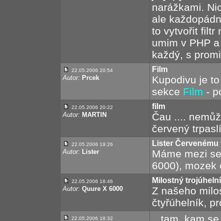
narážkami. Nic
ale každopádn
to vytvořit fil
umim v PHP a 
každý, s promi
Film
22.05.2006 20:54
Autor:
Prcek
Kupodivu je to
sekce
Film
- p
film
22.05.2006 20:22
Autor:
MARTIN
Čau .... nemůžu
červený trpasl
Lister Červenému 
22.05.2006 19:26
Autor:
Lister
Máme mezi seb
6000), mozek c
Milostný trojúheln
22.05.2006 18:46
Autor:
Quure X 6000
Z našeho milos
čtyřúhelník, pr
.. tam, kam se
22.05.2006 18:32