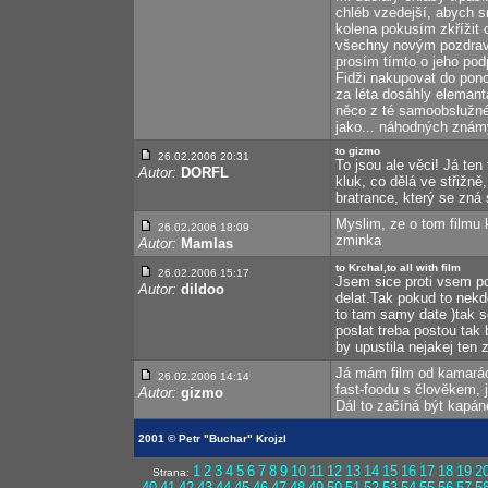
chléb vzedejší, abych s
kolena pokusím zkřížit 
všechny novým pozdrave
prosím tímto o jeho po
Fidži nakupovat do pon
za léta dosáhly elemantá
něco z té samoobslužné 
jako... náhodných znám
to gizmo
26.02.2006 20:31
To jsou ale věci! Já te
Autor:
DORFL
kluk, co dělá ve střižn
bratrance, který se zná
Myslim, ze o tom filmu 
26.02.2006 18:09
zminka
Autor:
Mamlas
to Krchal,to all with film
26.02.2006 15:17
Jsem sice proti vsem po
Autor:
dildoo
delat.Tak pokud to nekd
to tam samy date )tak s
poslat treba postou tak
by upustila nejakej ten z
Já mám film od kamaráda
26.02.2006 14:14
fast-foodu s člověkem, j
Autor:
gizmo
Dál to začíná být kapán
2001 © Petr "Buchar" Krojzl
1
2
3
4
5
6
7
8
9
10
11
12
13
14
15
16
17
18
19
2
Strana:
40
41
42
43
44
45
46
47
48
49
50
51
52
53
54
55
56
57
5