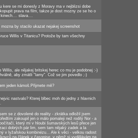
oju kere se mi donesly z Moravy ma v nejblizsi dobe
 kopupit prava na film, takze je dost mozny ze se ho o
inech.... slava....
 mozna by stacilo ukazat nejakej screenshot
ruce Willis v Titanicu? Protože by tam všechny
 Willis, ale nějakej britskej herec co mu je podobnej :-)
chválně, aby zmátli "lamy". Což se jim povedlo ;-)
 sem jeden kámoš.Přijmete mě?
 nejvic nastvalo? Kterej blbec moh do jedny z hlavnich
.
 jsem se z dovolené do reality - zkrátka odložil jsem
předtím zakoupil jen o málo pomaleji než rodilý Nor - a
počítači, který mi v hloubi šumavských lesů přece jen
lizaci dobrých pár lim, sem tam nějaký zadek a la
ý v lyžařskou kombinézu... Ale k věci - velkou radost
líkovců na článek v časopise, v němž si vydělávám na