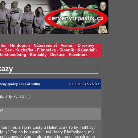
lisí
-
Hnidopich
-
Náboženství
-
Vesmír
-
Direktivy
-
y
-
Sex
-
Kuchařka
-
Filmotéka
-
Slovník
-
Kalendář
-
Merchandising
-
Kontakty
-
Diskuse
-
Facebook
kazy
azeny zprávy 6361 až 6380)
každý zvlášť) ;-)
y?
ou firmu z Horní Lhoty u Holomúce? To by mohl být
ý :) "-Ten co ho zastřelil, byl Henry Pfaffenbach, můj
fenbachová? -Ano. -Tak to jsme bratranci, jezdili jsme