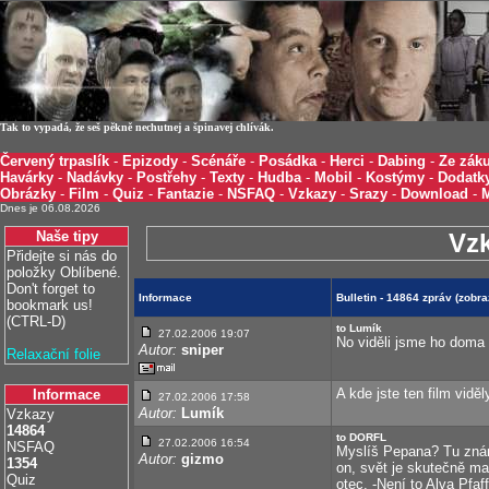
Tak to vypadá, že seš pěkně nechutnej a špinavej chlívák.
Červený trpaslík
-
Epizody
-
Scénáře
-
Posádka
-
Herci
-
Dabing
-
Ze záku
Havárky
-
Nadávky
-
Postřehy
-
Texty
-
Hudba
-
Mobil
-
Kostýmy
-
Dodatk
Obrázky
-
Film
-
Quiz
-
Fantazie
-
NSFAQ
-
Vzkazy
-
Srazy
-
Download
-
Dnes je 06.08.2026
Naše tipy
Vz
Přidejte si nás do
položky Oblíbené.
Don't forget to
Informace
Bulletin - 14864 zpráv (zobr
bookmark us!
(CTRL-D)
to Lumík
27.02.2006 19:07
No viděli jsme ho doma (
Autor:
sniper
Relaxační folie
A kde jste ten film viděl
Informace
27.02.2006 17:58
Autor:
Lumík
Vzkazy
14864
to DORFL
27.02.2006 16:54
NSFAQ
Myslíš Pepana? Tu znám
Autor:
gizmo
1354
on, svět je skutečně mal
Quiz
otec. -Není to Alva Pfaf