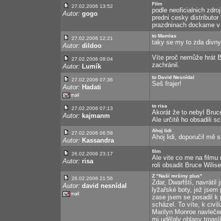
Film
27.02.2006 13:52
podle neoficialnich zdr
Autor:
gogo
predni cesky distributor
prazdninach dockame v k
to Mamlas
27.02.2006 12:21
taky se my to zda divny
Autor:
dildoo
Víte proč nemůže hrát B
27.02.2006 08:04
zachránil.
Autor:
Lumík
to David Nesnídal
27.02.2006 07:36
Seš frajer!
Autor:
Hadati
to risa
27.02.2006 07:13
Akorát že to nebyl Bruce
Autor:
kajmanm
Ale určitě ho obsadili s
Ahoj lidi
27.02.2006 06:58
Ahoj lidi, doporučil mě
Autor:
Kassandra
film
26.02.2006 23:17
Ale vite co me na filmu
Autor:
risa
roli obsadit Bruce Wilise
Z "Naší mršiny plus"
26.02.2006 21:56
Zdar, Dwarfští, navrátil
Autor:
david nesnídal
lyžařské boty, jež jsem 
zase jsem se posadil k 
scházel. To víte, k civi
Marilyn Monroe navlečen
mi udělaly ohlasy trpas