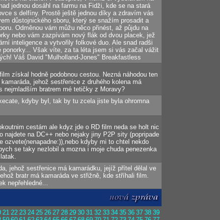
nad jednou dosáhl na farmu na Fidži, kde se na stará
ovce s delfíny. Prostě ještě jednou díky a zdravím vás
m důstojnického sboru, který se snažím prosadit a
dporu. Odměnou vám můžu něco přinést, až půjdu na
orky nebo vám zazpívám nový flák od dvou placek, jež
rní inteligence a vytvořily folkové duo. Ale snad radši
ponorky... Však víte, za ta léta jsem si vás začal vážit
ých! Váš David "Mulholland-Jones" Breakfastless
n film získal hodně podobnou cestou. Nezná náhodou ten
ě, kamaráda, jehož sestřenice z druhého kolena má
 s nejmladším bratrem mé tetičky z Moravy?
kecate, kdyby byl, tak by tu zcela jiste byla ohromna
koutnim cestám ale kdyz jde o RD film neda se holt nic
o najdete na DC++ nebo nejaky jiny P2P sity (popripade
e ozvete(nenapadne:)),nebo kdyby mi to chtel nekdo
 bych se taky nezlobil a mozna i moje chuda penezenka
latak.
, jehož sestřenice má kamarádku, jejíž přítel dělal ve
ehož bratr má kamaráda ve střižně, kde stříhali film.
ek nepřehledné...
0
21
22
23
24
25
26
27
28
29
30
31
32
33
34
35
36
37
38
39
8
59
60
61
62
63
64
65
66
67
68
69
70
71
72
73
74
75
76
77