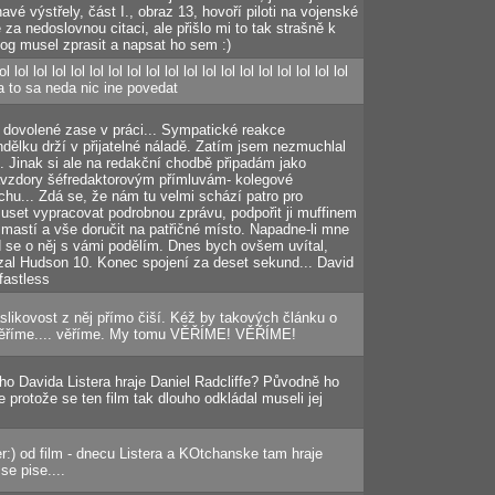
avé výstřely, část I., obraz 13, hovoří piloti na vojenské
a nedoslovnou citaci, ale přišlo mi to tak strašně k
log musel zprasit a napsat ho sem :)
lol lol lol lol lol lol lol lol lol lol lol lol lol lol lol lol lol lol lol
.na to sa neda nic ine povedat
o dovolené zase v práci... Sympatické reakce
ndělku drží v přijatelné náladě. Zatím jsem nezmuchlal
. Jinak si ale na redakční chodbě připadám jako
navzdory šéfredaktorovým přímluvám- kolegové
chu... Zdá se, že nám tu velmi schází patro pro
uset vypracovat podrobnou zprávu, podpořit ji muffinem
mastí a vše doručit na patřičné místo. Napadne-li mne
d se o něj s vámi podělím. Dnes bych ovšem uvítal,
zal Hudson 10. Konec spojení za deset sekund... David
fastless
likovost z něj přímo čiší. Kéž by takových článku o
věříme.... věříme. My tomu VĚŘÍME! VĚŘÍME!
ýho Davida Listera hraje Daniel Radcliffe? Původně ho
e protože se ten film tak dlouho odkládal museli jej
er:) od film - dnecu Listera a KOtchanske tam hraje
se pise....