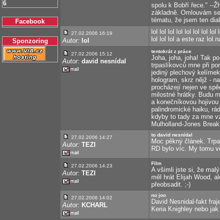
6
spolu k Bobří řece." --Žh
základně. Omlouvám se z
tématu, že jsem ten dia
Facebook
lol lol lol lol lol lol lol lol 
27.02.2006 16:19
lol lol lol a este raz lol
Autor:
lol
Sponzoring
tentokrát z práce
27.02.2006 15:12
Joha, joha, joha! Tak p
Autor:
david nesnídal
trpaslíkovců mne při po
jediný plechový kelímek
hologram, skrz nějž - 
procházejí nejen ve spě
milostné hrátky. Budu m
a konečníkovou hojivou 
palindromické haiku, rá
kdyby to tady za mne v
Mulholland-Jones Break
to david nesnídal
27.02.2006 14:27
Moc pěkný článek. Trpas
Autor:
TEZI
RD bylo víc. My tomu 
Film
27.02.2006 14:23
A všimli jste si, že mal
Autor:
TEZI
měl hrát Elijah Wood, al
přeobsadit. ;-)
no joo
27.02.2006 14:02
David Nesnidal-fakt fraj
Autor:
KCHARL
Keria Knighley nebo jak 