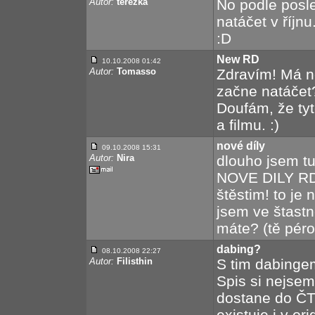
Autor:
terezka
No podle posle
natáčet v říjnu
:D
New RD
10.10.2008 01:42
Autor:
Tomasso
Zdravím! Má n
začne natáčet
Doufám, že tyt
a filmu. :)
nové díly
09.10.2008 15:31
Autor:
Nira
dlouho jsem tu
NOVE DILY RD!!!
štěstim! to je
jsem ve štastn
máte? (tě péro
dabing?
08.10.2008 22:27
Autor:
Filisthin
S tim dabingem 
Spis si nejsem 
dostane do ČT.
existuje i v ori