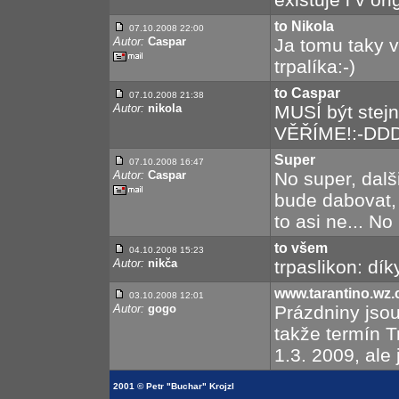
to Nikola
07.10.2008 22:00
Autor:
Caspar
Ja tomu taky v
trpalíka:-)
to Caspar
07.10.2008 21:38
Autor:
nikola
MUSÍ být ste
VĚŘÍME!:-DD
Super
07.10.2008 16:47
Autor:
Caspar
No super, dalši
bude dabovat, 
to asi ne... No
to všem
04.10.2008 15:23
Autor:
nikča
trpaslikon: dík
www.tarantino.wz.
03.10.2008 12:01
Autor:
gogo
Prázdniny jsou
takže termín T
1.3. 2009, ale 
2001 © Petr "Buchar" Krojzl