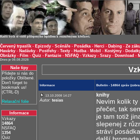
Radši bych tě viděl přilepenýho lepidlem k rozzuřenýmu křečkovi.
Červený trpaslík
-
Epizody
-
Scénáře
-
Posádka
-
Herci
-
Dabing
-
Ze záku
Havárky
-
Nadávky
-
Postřehy
-
Texty
-
Hudba
-
Mobil
-
Kostýmy
-
Dodatk
Obrázky
-
Film
-
Quiz
-
Fantazie
-
NSFAQ
-
Vzkazy
-
Srazy
-
Download
-
Dnes je 06.08.2026
Naše tipy
Vz
Přidejte si nás do
položky Oblíbené.
Don't forget to
Informace
Bulletin - 14864 zpráv (zobr
bookmark us!
(CTRL-D)
knihy
13.10.2008 14:27
Autor:
tesias
Nevim kolik ty 
Relaxační folie
přečet, tak se
Informace
je tam totiž ji
Vzkazy
slepenej z růz
14864
NSFAQ
stráví posádka
1354
Quiz
další hromada v