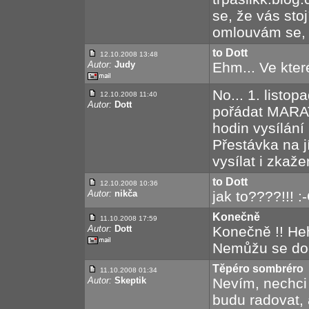
se, že vás sto
omlouvám se, 
to Dott
12.10.2008 13:48
Autor:
Judy
Ehm... Ve kter
No... 1. listo
12.10.2008 11:40
Autor:
Dott
pořádat MARAT
hodin vysílání
Přestávka na j
vysílat i zkaže
to Dott
12.10.2008 10:36
Autor:
nikča
jak to????!!! :
Konečně
11.10.2008 17:59
Autor:
Dott
Konečně !! Heh
Nemůžu se doč
Těpéro sombréro
11.10.2008 01:34
Autor:
Skeptik
Nevím, nechci 
budu radovat, 