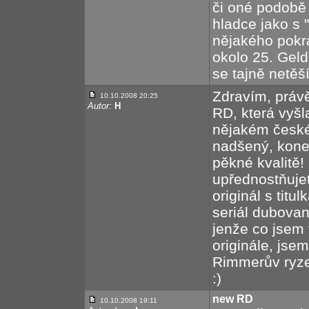
či oné podobě 
hladce jako s 
nějakého pok
okolo 25. Gel
se tajně netěš
Zdravím, právě
10.10.2008 20:25
Autor:
H
RD, která vyšl
nějakém české
nadšený, kone
pěkné kvalitě!
upřednostňuje
originál s tit
seriál dubovan
jenže co jsem 
originále, jsem
Rimmerův ryze 
:)
new RD
10.10.2008 19:11