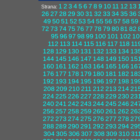
1
2
3
4
5
6
7
8
9
10
11
12
13
Strana:
26
27
28
29
30
31
32
33
34
35
36
49
50
51
52
53
54
55
56
57
58
59
72
73
74
75
76
77
78
79
80
81
82
95
96
97
98
99
100
101
102
10
112
113
114
115
116
117
118
11
128
129
130
131
132
133
134
13
144
145
146
147
148
149
150
15
160
161
162
163
164
165
166
16
176
177
178
179
180
181
182
18
192
193
194
195
196
197
198
19
208
209
210
211
212
213
214
21
224
225
226
227
228
229
230
23
240
241
242
243
244
245
246
24
256
257
258
259
260
261
262
26
272
273
274
275
276
277
278
27
288
289
290
291
292
293
294
29
304
305
306
307
308
309
310
31