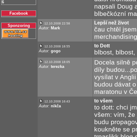
6
napsali Doug a
blbečkózní mal
Facebook
Lepší než život
12.10.2008 22:58
Sponzoring
Autor:
Mark
čau chtěl jsem 
merchandisingu
to Dott
12.10.2008 18:55
Autor:
gogo
blbost, blbost, 
Docela silně p
12.10.2008 18:05
Autor:
terezka
díly budou...p
vysílat v Angli
budou dávat o 
maratonu v Če
to všem
12.10.2008 16:43
Autor:
nikča
to dott: chci j
všem: vím, že 
budu propagova
koukněte se p
trpaslikk.blog