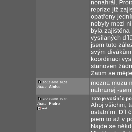
nenahrál. Prot
repríze již zaj
opatřeny jedn
nebyly mezi ni
byla zajištěn
vysílaných díl
jsem tuto zálež
svým divákům o
koordinaci vys
stanoven žádný
Zatim se mějt
mozna muzu n
20-12-2001
20:53
Autor:
Aloha
nahranej -sem
Toto je volání o po
20-12-2001
15:06
Autor:
Pietro
Ahoj všichni, 
ostatním. Díl č
jsem to až v p
Najde se někd