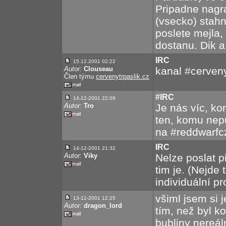
Pripadne nag
(vsecko) stah
poslete mejla
dostanu. Dik a
IRC
15.12.2001 02:22
Autor:
Clouseau
kanal #cerveny
Člen týmu
cervenytrpaslik.cz
#IRC
14-12-2001
22:09
Autor:
Tro
Je nás víc, ko
ten, komu nepu
na #reddwarfc
IRC
14-12-2001
21:32
Autor:
Viky
Nelze poslat 
tim je. (Nejde 
individuální p
všiml jsem si 
13-12-2001
12:25
Autor:
dragon_lord
tím, než byl k
bubliny nereál