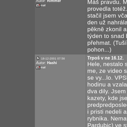
Autor:
Rimmer
Máš pravdu. M
provedla totéž
stačil jsem vč
den už nahrál
pěkně zkonil a 
týden to snad 
přehmat. (Tuší
pohon...)
Trpoš v ne 16.12.
18-12-2001
07:56
Autor:
Hashi
Hele, nestalo
me, ze video s
se vy...lo. VP
hodinu a vzala
dva dily. Jsem
kazety, kde js
predpredposled
i pristi nedeli
rybnika. Nemat
Pardubic) ve s