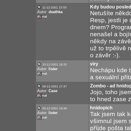
Kdy budou posledn
11-12-2001
15:55
Autor:
deathka
Netušíte někdo
Resp, jestli j
dnem? Program
nenašel a bojí
někdy na závě
už to trpělivě 
o závěr :-).
viry
10-12-2001
19:32
Autor:
lister
Nechápu kde tr
a sexuální přit
Zombo - ad hnido
06-12-2001
17:47
Autor:
Case
Jojo, toho jsem
to hned zase z
hnidopich
05-12-2001
19:40
Autor:
lister
Tak jsem tak k
všimnul jsem s
příjde pošta t