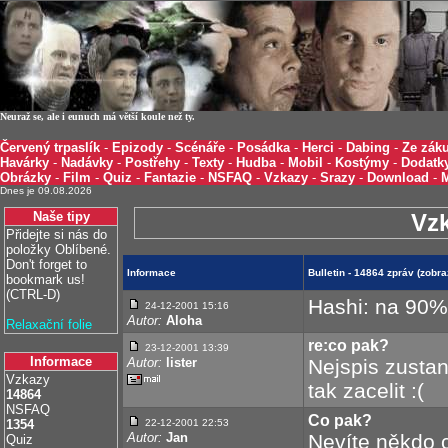
Neuraž se, ale i eunuch má větší koule než ty.
Červený trpaslík
-
Epizody
-
Scénáře
-
Posádka
-
Herci
-
Dabing
-
Ze záku
Havárky
-
Nadávky
-
Postřehy
-
Texty
-
Hudba
-
Mobil
-
Kostýmy
-
Dodatk
Obrázky
-
Film
-
Quiz
-
Fantazie
-
NSFAQ
-
Vzkazy
-
Srazy
-
Download
-
Dnes je 09.08.2026
Naše tipy
Vz
Přidejte si nás do
položky Oblíbené.
Don't forget to
Informace
Bulletin - 14864 zpráv (zob
bookmark us!
(CTRL-D)
Hashi: na 90%
24-12-2001
15:16
Autor:
Aloha
Relaxační folie
re:co pak?
23-12-2001
13:39
Informace
Autor:
lister
Nejspis zustan
Vzkazy
tak zacelit :(
14864
NSFAQ
Co pak?
1354
22-12-2001
22:53
Autor:
Jan
Nevíte někdo c
Quiz