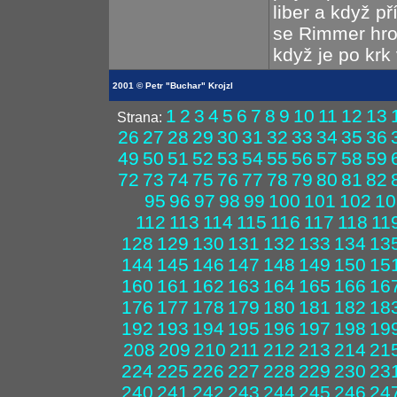
liber a když 
se Rimmer hrou
když je po krk 
2001 © Petr "Buchar" Krojzl
1
2
3
4
5
6
7
8
9
10
11
12
13
Strana:
26
27
28
29
30
31
32
33
34
35
36
49
50
51
52
53
54
55
56
57
58
59
72
73
74
75
76
77
78
79
80
81
82
95
96
97
98
99
100
101
102
10
112
113
114
115
116
117
118
11
128
129
130
131
132
133
134
13
144
145
146
147
148
149
150
15
160
161
162
163
164
165
166
16
176
177
178
179
180
181
182
18
192
193
194
195
196
197
198
19
208
209
210
211
212
213
214
21
224
225
226
227
228
229
230
23
240
241
242
243
244
245
246
24