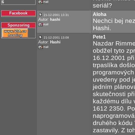
6
seriál?
Facebook
Aloha
21-12-2001
13:31
Autor:
hashi
Nechci bej nez
Sponzoring
Hashi.
Pete1
21-12-2001
13:08
Autor:
Hashi
Nazdar Rimmeř
obdžel tyto zp
16.12.2001 při
trpaslíka došl
programových 
uvedeny pod j
jedním pláno
skutečnosti př
každému dílu 
1612 2350. Po
naprogramován
druhého kódu 
zastavily. Z t