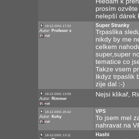
Hledám k přeh
prosím ozvěte 
nelepší dárek 
Super Stranky
19-12-2001
17:52
Autor:
Profesor x
Trpaslika sledu
nikdy by me ne
celkem nahodou
super,super no
tematice co jse
Takze vsem pre
Ikdyz trpaslik 
zije dal :-)
Nejsi klikař, 
19-12-2001
13:00
Autor:
Rimmer
VPS
18-12-2001
20:42
Autor:
Kohy
To jsem mel za
nahravat na VP
Hashi
18-12-2001
13:11