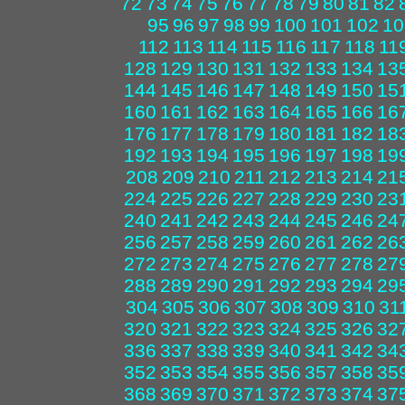
72
73
74
75
76
77
78
79
80
81
82
95
96
97
98
99
100
101
102
10
112
113
114
115
116
117
118
11
128
129
130
131
132
133
134
13
144
145
146
147
148
149
150
15
160
161
162
163
164
165
166
16
176
177
178
179
180
181
182
18
192
193
194
195
196
197
198
19
208
209
210
211
212
213
214
21
224
225
226
227
228
229
230
23
240
241
242
243
244
245
246
24
256
257
258
259
260
261
262
26
272
273
274
275
276
277
278
27
288
289
290
291
292
293
294
29
304
305
306
307
308
309
310
31
320
321
322
323
324
325
326
32
336
337
338
339
340
341
342
34
352
353
354
355
356
357
358
35
368
369
370
371
372
373
374
37