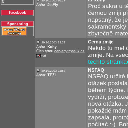
30.10.2003 10:23
6
Autor:
JetFly
Proč sakra u 
černou zmiji 
Facebook
napsaný, že je
Sponzoring
sakramentský 
zbytečně mateš
Cerna zmije
29.10.2003 23:37
Autor:
Kohy
Nekdo tu mel 
Člen týmu
cervenytrpaslik.cz
zmije. Na vse
techto stranka
NSFAQ
29.10.2003 22:58
Autor:
TEZI
NSFAQ určitě f
otázek poslala
během týdne. D
vydrží, proto
nová otázka. Je
pokaždé mám po
zapsala, proto
počítač :-). B