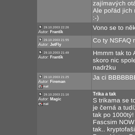
zajímavých ot
Ale pořád jich
:-)
Vono se to něk
29.10.2003 22:26
Autor:
Frantík
Co ty NSFAQ n
29.10.2003 21:55
Autor:
JetFly
Hmmm tak to A
29.10.2003 21:49
Autor:
Frantík
skoro nic spol
nadržku
Ja ci BBBBB
29.10.2003 21:25
Autor:
Fireman
Trika a tak
29.10.2003 21:16
Autor:
Magic
S trikama se t
je černá a tud
tak po 1000tý
Fascsim NOW!
tak.. kryptofa