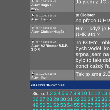
Já jsem z JC 
29.10.2003 19:44
Autor:
Hugo I.
to Cloister
29.10.2003 19:35
Autor:
Frantík
no přece U Hra
Hm... když je 
29.10.2003 19:01
Autor:
Cloister Hlupák
UHK atp ?
To KOHY. Tohle
29.10.2003 18:42
Autor:
AJ Rimmer B.D.P.
bych věděl, ko
S.D.P.
srpna jsem na 
bylo to fakt do
konci každý řa
Tak to sme 2.Č
29.10.2003 18:35
Autor:
Ihuj
2001 © Petr "Buchar" Krojzl
1
2
3
4
5
6
7
8
9
10
11
12
13
Strana:
26
27
28
29
30
31
32
33
34
35
36
49
50
51
52
53
54
55
56
57
58
59