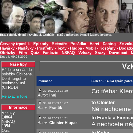
Brada chybí, zřejmě nevyvinutá. Genitálie - malé a neškodné. Nemají žádnou hodnotu.
Červený trpaslík
-
Epizody
-
Scénáře
-
Posádka
-
Herci
-
Dabing
-
Ze záku
Havárky
-
Nadávky
-
Postřehy
-
Texty
-
Hudba
-
Mobil
-
Kostýmy
-
Dodatk
Obrázky
-
Film
-
Quiz
-
Fantazie
-
NSFAQ
-
Vzkazy
-
Srazy
-
Download
-
Dnes je 09.08.2026
Naše tipy
Vz
Přidejte si nás do
položky Oblíbené.
Don't forget to
Informace
Bulletin - 14864 zpráv (zob
bookmark us!
(CTRL-D)
Co třeba: Kte
30.10.2003 18:20
Autor:
Ihuj
Relaxační folie
to Cloister
30.10.2003 18:07
Informace
Autor:
Frantík
Né nechceme
Vzkazy
14864
to Franta a Firema
30.10.2003 14:51
NSFAQ
Autor:
Cloister Hlupak
A nechcete ně
1354
Quiz
to Kohy