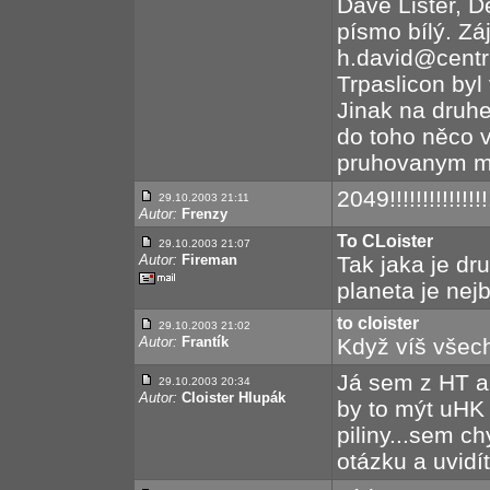
Dave Lister, D
písmo bílý. Zá
h.david@centr
Trpaslicon byl
Jinak na druhe
do toho něco 
pruhovanym 
2049!!!!!!!!!!!!!!!!
29.10.2003 21:11
Autor:
Frenzy
To CLoister
29.10.2003 21:07
Autor:
Fireman
Tak jaka je dr
planeta je nej
to cloister
29.10.2003 21:02
Autor:
Frantík
Když víš všech
Já sem z HT a
29.10.2003 20:34
Autor:
Cloister Hlupák
by to mýt uHK
piliny...sem ch
otázku a uvidít