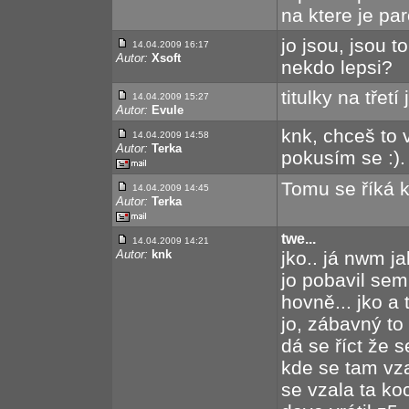
na ktere je par
jo jsou, jsou 
14.04.2009 16:17
Autor:
Xsoft
nekdo lepsi?
titulky na třetí
14.04.2009 15:27
Autor:
Evule
knk, chceš to v
14.04.2009 14:58
Autor:
Terka
pokusím se :).
Tomu se říká ko
14.04.2009 14:45
Autor:
Terka
twe...
14.04.2009 14:21
Autor:
knk
jko.. já nwm ja
jo pobavil sem
hovně... jko a 
jo, zábavný to 
dá se říct že 
kde se tam vz
se vzala ta ko