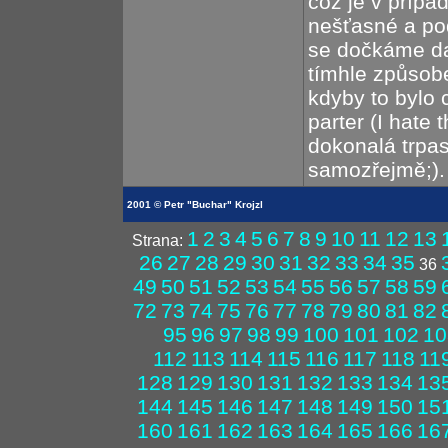
což je v přípa
nešťasné a po
se dočkáme dal
tímhle způsob
kdyby to bylo c
parter (I hate 
dokonalá trpas
samozřejmě;). 
2001 © Petr "Buchar" Krojzl
1
2
3
4
5
6
7
8
9
10
11
12
13
Strana:
26
27
28
29
30
31
32
33
34
35
36
49
50
51
52
53
54
55
56
57
58
59
72
73
74
75
76
77
78
79
80
81
82
95
96
97
98
99
100
101
102
10
112
113
114
115
116
117
118
11
128
129
130
131
132
133
134
13
144
145
146
147
148
149
150
15
160
161
162
163
164
165
166
16