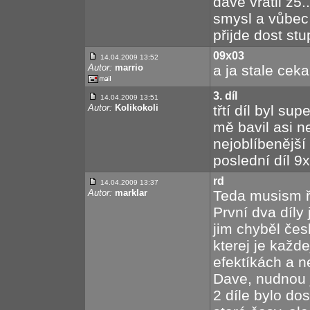
dave vrátil z5
smysl a vůbec 
přijde dost stu
09x03
14.04.2009 13:52
Autor:
marrio
a ja stale ceka
3. díl
14.04.2009 13:51
Autor:
Kolikokoli
třtí díl byl su
mě bavil asi ne
nejoblíbenější 
poslední díl 9
rd
14.04.2009 13:37
Autor:
marklar
Teda musism ří
První dva díly 
jim chyběl čes
kterej je každe
efektíkách a n
Dave, nudnou 
2 díle bylo do