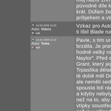
púvodné díle 
krát. Dúfam ž
príbjehem a v
Vzkaz pro Auto
14.04.2009 11:52
Autor:
Vobris
ti líbil Blade 
Pavle, s tím 
14.04.2009 11:24
Autor:
Terka
brzdila. Je pr
hodně velký ro
Naylor". Před 
Grant, který je
Trpaslíka dělat
té době měl D
ale neměli sed
spousta lidí r
a kdyby nebyly,
než na to, ab
vtípky soustře