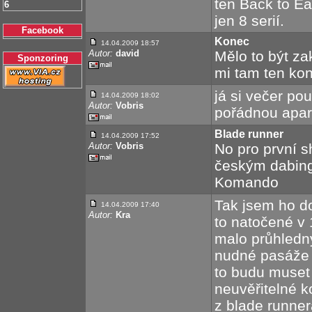
ten Back to Ea
6
jen 8 serií.
Facebook
Konec
14.04.2009 18:57
Autor:
david
Mělo to být za
Sponzoring
mi tam ten kon
já si večer po
14.04.2009 18:02
Autor:
Vobris
pořádnou apar
Blade runner
14.04.2009 17:52
Autor:
Vobris
No pro první sh
českým dabing
Komando
Tak jsem ho do
14.04.2009 17:40
Autor:
Kra
to natočené v 
malo průhledný
nudné pasáže k
to budu muset 
neuvěřitelné ko
z blade runnera