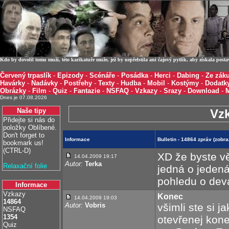
Kdo by dovolil tomu muži, této karikatuře muže, jež by nepřelstila ani čajový pytlík, aby získala post
Červený trpaslík
-
Epizody
-
Scénáře
-
Posádka
-
Herci
-
Dabing
-
Ze záku
Havárky
-
Nadávky
-
Postřehy
-
Texty
-
Hudba
-
Mobil
-
Kostýmy
-
Dodatk
Obrázky
-
Film
-
Quiz
-
Fantazie
-
NSFAQ
-
Vzkazy
-
Srazy
-
Download
-
Dnes je 07.08.2026
Naše tipy
Vz
Přidejte si nás do
položky Oblíbené.
Don't forget to
Informace
Bulletin - 14864 zpráv (zobr
bookmark us!
(CTRL-D)
XD že byste věř
14.04.2009 19:17
Autor:
Terka
Relaxační folie
jedná o jedená
pohledu o devá
Informace
Vzkazy
Konec
14.04.2009 19:03
14864
Autor:
Vobris
všimli ste si j
NSFAQ
1354
otevřenej konec
Quiz