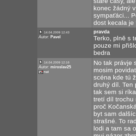
staré časy, ale 
konec žádný vy
sympaťáci... P
dost kecala je 
pravda
14.04.2009 12:43
Autor:
Pavel
Terko, plně s
pouze mi přišl
bedra
No tak právje 
14.04.2009 12:16
Autor:
miroslav25
mosim povidat 
scéna kde tú ž
druhý díl. Ten
tak sem si ríka
tretí díl troch
proč Kočanská
byt sam dalšíc
strašné. To ra
lodi a tam sa 
muj názor zhrn