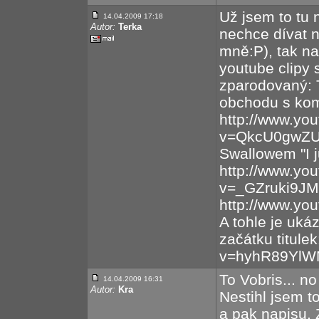
Už jsem to tu
14.04.2009 17:18
Autor:
Terka
nechce dívat n
mně:P), tak n
youtube clipy 
zparodovaný: 
obchodu s ko
http://www.yo
v=QkcU0gwZUdg
Swallowem "I j
http://www.yo
v=_GZruki9JMc
http://www.y
A tohle je uká
začátku titule
v=hyhR89Yl
To Vobris... n
14.04.2009 16:31
Autor:
Kra
Nestihl jsem t
a pak napisu. 