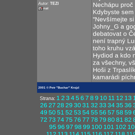
Autor:
TEZI
Nechápu proč t
Kdybyste sem p
"Nevšímejte si
Johny_G a gog
debatovat o Če
není trapný Lu
toho kruhu vz
Hydiod a kdo n
za všechny, v
Hoši z Trpaslík
kamarádi pích
2001 © Petr "Buchar" Krojzl
1
2
3
4
5
6
7
8
9
10
11
12
13
Strana:
26
27
28
29
30
31
32
33
34
35
36
49
50
51
52
53
54
55
56
57
58
59
72
73
74
75
76
77
78
79
80
81
82
95
96
97
98
99
100
101
102
10
112
113
114
115
116
117
118
11