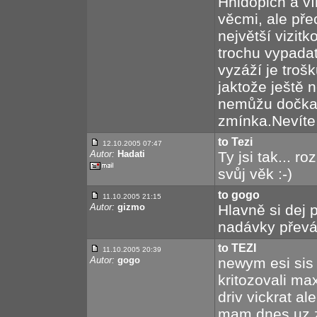
Hnidopich a ví
věcmi, ale pře
největší vizit
trochu vypadat
vyzáží je troš
jaktože ještě n
nemůžu dočkat
zmínka.Nevíte
to Tezi
12.10.2005 07:47
Autor:
Hadati
Ty jsi tak... r
svůj věk :-)
to gogo
11.10.2005 21:15
Autor:
gizmo
Hlavně si dej 
nadávky převád
to TEZI
11.10.2005 20:39
Autor:
gogo
newym esi sis
kritozovali m
driv vickrat al
mam dnes uz z