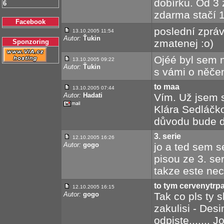
dobírku. Od 3 
6
zdarma stačí 1
Facebook
poslední zprá
13.10.2005 11:54
Autor:
Ťukin
zmatenej :o)
Sponzoring
Ojéé byl sem 
13.10.2005 09:22
Autor:
Ťukin
s vámi o něčem
to maa
13.10.2005 07:44
Autor:
Hadati
Vím. Už jsem si
Klára Sedláčk
důvodu bude d
3. serie
12.10.2005 16:26
Autor:
gogo
jo a ted sem s
pisou ze 3. se
takze este nece
to tym cervenytrpa
12.10.2005 16:15
Autor:
gogo
Tak co pls ty 
zakulisi - Desi
odpiste.......