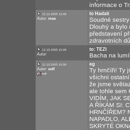
informace o T
to Hadati
12.10.2005 13:46
Autor:
maa
Soudné sestry:
Dlouhý a bylo 
představení př
zdravotních dů
to: TEZI
12.10.2005 10:08
Autor:
Bacha na lumík
eg
12.10.2005 10:06
Autor:
wdf
Ty hrnčíři! Ty 
všichni ostatní
že jsme světaz
ale tohle sem
VIDÍM, JAK 
A ŘÍKÁM SI: 
HRNČÍŘEM? N
NAPADLO, AL
SKRYTÉ OKN