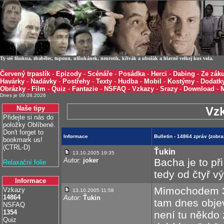
Ty seš fňukna, zbabělec, tupoun, ufňukánek, neurotik, křivák a ubožák a hlavně velkej kus vola.
Červený trpaslík
-
Epizody
-
Scénáře
-
Posádka
-
Herci
-
Dabing
-
Ze záku
Havárky
-
Nadávky
-
Postřehy
-
Texty
-
Hudba
-
Mobil
-
Kostýmy
-
Dodatk
Obrázky
-
Film
-
Quiz
-
Fantazie
-
NSFAQ
-
Vzkazy
-
Srazy
-
Download
-
Dnes je 09.08.2026
Naše tipy
Vz
Přidejte si nás do
položky Oblíbené.
Don't forget to
Informace
Bulletin - 14864 zpráv (zobr
bookmark us!
(CTRL-D)
Ťukin
13.10.2005 19:35
Autor:
joker
Bacha je to př
Relaxační folie
tedy od čtyř v
Informace
Mimochodem 3
Vzkazy
13.10.2005 11:58
14864
Autor:
Ťukin
tam dnes obje
NSFAQ
1354
není tu někdo 
Quiz