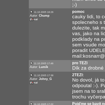
;-)
pomoc
11.10.2005 18:26
Autor:
Chump
cauky lidi, to
spolecneho s t
dulezite, tak
vas, jako na l
podklady na po
sem vsude mo
poradit UDELE
mail:kosnarr
pro TEZI
11.10.2005 17:46
Autor:
Lumík
Dík za drobné 
2TEZI:
11.10.2005 17:38
Autor:
Johny_G
No dovol, já to
odpoutal :-). P
jsem na to sral
trochu vyčerpa
Pojďme se bavit n
11.10.2005 17:22