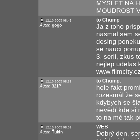
MYSLET NA H
MOUDROST VE
to Chump
12.10.2005 08:41
Autor:
gogo
Ja z toho pris
nasmal sem se.
desing ponekud
se nauci portug
3. serii, zkus 
nejlep udelas 
www.filmcity.c
to Chump:
12.10.2005 08:33
Autor:
321P
hele fakt promi
rozesmál že se
kdybych se šla
nevědí kde si 
to na mě tak p
WEB
12.10.2005 08:02
Autor:
Ťukin
Dobrý den, se