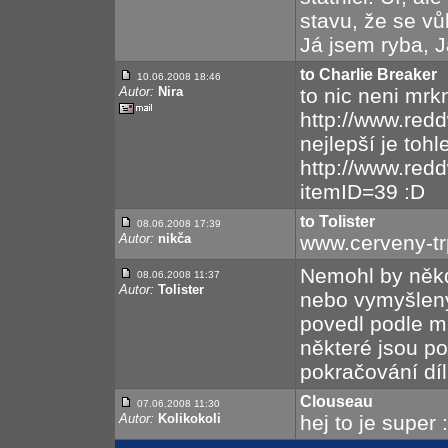
stavu, že se v
Já jsem ryba, J
to Charlie Breaker
10.06.2008 18:46
Autor:
Nira
to nic neni mrk
http://www.red
nejlepší je tohl
http://www.red
itemID=39 :D
to Tolister
08.06.2008 17:39
Autor:
nikča
www.cerveny-tr
Nemohl by někd
08.06.2008 11:37
Autor:
Tolister
nebo vymyšlený 
povedl podle mn
některé jsou p
pokračování dí
Clouseau
07.06.2008 11:30
Autor:
Kolikokoli
hej to je super