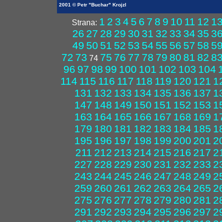
2001 © Petr "Buchar" Krojzl
1
2
3
4
5
6
7
8
9
10
11
12
1
Strana:
26
27
28
29
30
31
32
33
34
35
3
49
50
51
52
53
54
55
56
57
58
5
72
73
75
76
77
78
79
80
81
82
8
74
96
97
98
99
100
101
102
103
104
114
115
116
117
118
119
120
121
1
131
132
133
134
135
136
137
1
147
148
149
150
151
152
153
1
163
164
165
166
167
168
169
1
179
180
181
182
183
184
185
1
195
196
197
198
199
200
201
2
211
212
213
214
215
216
217
2
227
228
229
230
231
232
233
2
243
244
245
246
247
248
249
2
259
260
261
262
263
264
265
2
275
276
277
278
279
280
281
2
291
292
293
294
295
296
297
2