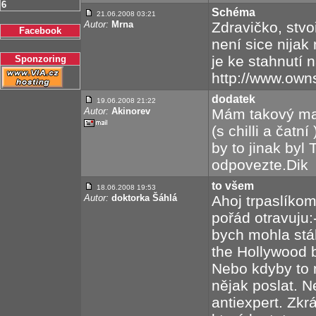
6
Schéma
21.06.2008 03:21
Autor:
Mrna
Zdravičko, stv
Facebook
není sice nijak 
je ke stahnutí 
Sponzoring
http://www.own
dodatek
19.06.2008 21:22
Autor:
Akinorev
Mám takový ma
(s chilli a čatn
by to jinak by
odpovezte.Dik
to všem
18.06.2008 19:53
Autor:
doktorka Šáhlá
Ahoj trpaslíko
pořád otravuju
bych mohla stá
the Hollywood 
Nebo kdyby to n
nějak poslat. N
antiexpert. Zkr