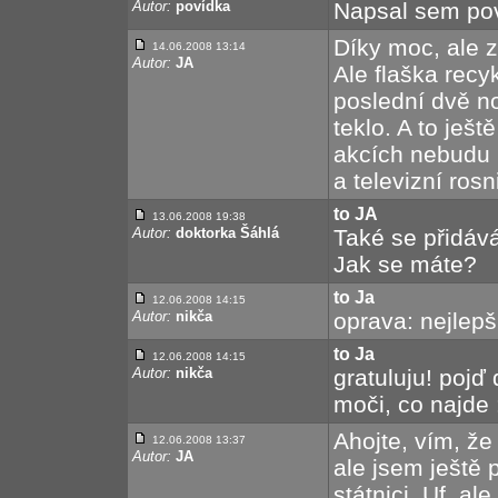
Autor:
povídka
Napsal sem poví
Díky moc, ale 
14.06.2008 13:14
Autor:
JA
Ale flaška recy
poslední dvě n
teklo. A to ješ
akcích nebudu 
a televizní rosn
to JA
13.06.2008 19:38
Autor:
doktorka Šáhlá
Také se přidává
Jak se máte?
to Ja
12.06.2008 14:15
Autor:
nikča
oprava: nejlepš
to Ja
12.06.2008 14:15
Autor:
nikča
gratuluju! pojď
moči, co najde 
Ahojte, vím, že
12.06.2008 13:37
Autor:
JA
ale jsem ještě 
státnici. Uf, a