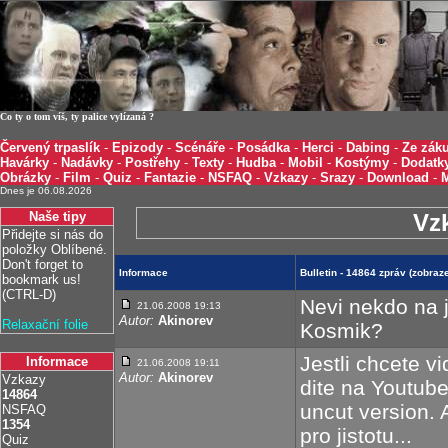
Co ty o tom víš, ty palice vylízaná ?
Červený trpaslík
-
Epizody
-
Scénáře
-
Posádka
-
Herci
-
Dabing
-
Ze záku
Havárky
-
Nadávky
-
Postřehy
-
Texty
-
Hudba
-
Mobil
-
Kostýmy
-
Dodatk
Obrázky
-
Film
-
Quiz
-
Fantazie
-
NSFAQ
-
Vzkazy
-
Srazy
-
Download
-
Dnes je 06.08.2026
Naše tipy
Vz
Přidejte si nás do
položky Oblíbené.
Don't forget to
Informace
Bulletin - 14864 zpráv (zobra
bookmark us!
(CTRL-D)
Nevi nekdo na 
21.06.2008 19:13
Autor:
Akinorev
Relaxační folie
Kosmik?
Jestli chcete v
Informace
21.06.2008 19:11
Autor:
Akinorev
Vzkazy
dite na Youtube
14864
uncut version. A
NSFAQ
1354
pro jistotu...
Quiz