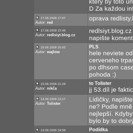
který by toto um
D Za každou in
oprava redlisty
17.06.2008 17:07
Autor:
red
redlsiyt.blog.c
17.06.2008 15:46
Autor:
redlsiyt.blog.cz
napište koment
PLS
16.06.2008 20:45
Autor:
wajlow
hele neviete od
cerveneho trpa
po dlhsom case 
pohoda :)
to Tolister
15.06.2008 21:29
Autor:
nikča
jj 53.díl je fak
Lidičky, napište
14.06.2008 22:17
Autor:
Tolister
ne? Podle mně 
nejlepší. Kdyby 
bylo by to dobr
Podídka
14.06.2008 19:59