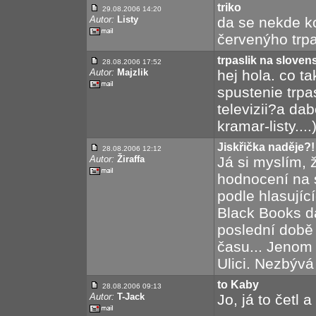
triko
29.08.2006 14:20
Autor:
Listy
da se nekde ko
červenýho trpa
trpaslik na sloven
28.08.2006 17:52
Autor:
Majzlik
hej hola. co t
spustenie trpa
televizii?a da
kramar-listy....):
Jiskřička naděje?!
28.08.2006 12:12
Autor:
Žiraffa
Já si myslím, 
hodnocení na s
podle hlasujíc
Black Books dá
poslední době 
času... Jenom
Ulici. Nezbývá 
to Kaby
28.08.2006 09:13
Autor:
T-Jack
Jo, já to četl 