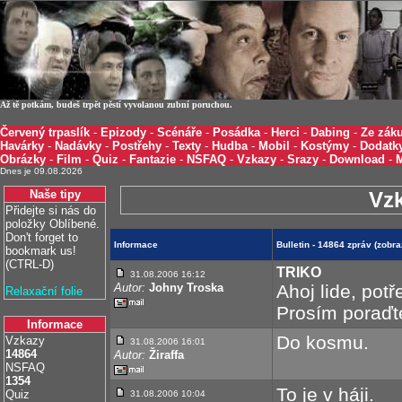
Až tě potkám, budeš trpět pěstí vyvolanou zubní poruchou.
Červený trpaslík
-
Epizody
-
Scénáře
-
Posádka
-
Herci
-
Dabing
-
Ze záku
Havárky
-
Nadávky
-
Postřehy
-
Texty
-
Hudba
-
Mobil
-
Kostýmy
-
Dodatk
Obrázky
-
Film
-
Quiz
-
Fantazie
-
NSFAQ
-
Vzkazy
-
Srazy
-
Download
-
Dnes je 09.08.2026
Naše tipy
Vz
Přidejte si nás do
položky Oblíbené.
Don't forget to
Informace
Bulletin - 14864 zpráv (zobr
bookmark us!
(CTRL-D)
TRIKO
31.08.2006 16:12
Autor:
Johny Troska
Ahoj lide, potř
Relaxační folie
Prosím poraďt
Informace
Do kosmu.
Vzkazy
31.08.2006 16:01
14864
Autor:
Žiraffa
NSFAQ
1354
To je v háji.
Quiz
31.08.2006 10:04