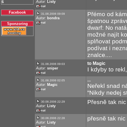
Autor:
Listy
6
Facebook
Přémo od kámo
31.08.2006 09:09
Autor:
bondra
špatnou zprávu
Sponzoring
dwarf: No natá
možné najít k
splňovat podmí
podívat i nezn
znalce....
to Magic
31.08.2006 09:03
Autor:
sniper
I kdyby to rekl
...
31.08.2006 02:05
Autor:
Magic
Neřekl snad ná
"Nikdy nedej s
Přesně tak nic
30.08.2006 22:29
Autor:
Listy
přesně tak nic
30.08.2006 22:28
Autor:
Listy