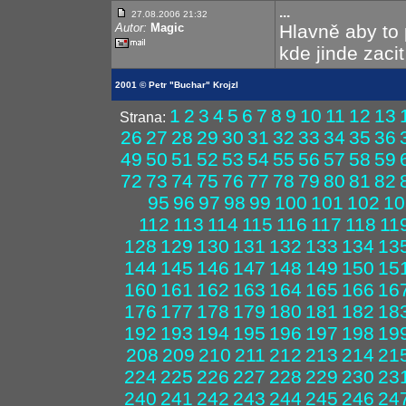
...
27.08.2006 21:32
Autor:
Magic
Hlavně aby to p
kde jinde zaci
2001 © Petr "Buchar" Krojzl
1
2
3
4
5
6
7
8
9
10
11
12
13
Strana:
26
27
28
29
30
31
32
33
34
35
36
49
50
51
52
53
54
55
56
57
58
59
72
73
74
75
76
77
78
79
80
81
82
95
96
97
98
99
100
101
102
10
112
113
114
115
116
117
118
11
128
129
130
131
132
133
134
13
144
145
146
147
148
149
150
15
160
161
162
163
164
165
166
16
176
177
178
179
180
181
182
18
192
193
194
195
196
197
198
19
208
209
210
211
212
213
214
21
224
225
226
227
228
229
230
23
240
241
242
243
244
245
246
24