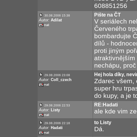
608851256
Pište na ČT
30.08.2006 15:38
Autor:
Adilat
V seriálech n
Červeného trp
bombardujte Č
dílů - hodnoce
proti jiným po
atraktivnějším
nechápu, proč 
Hej hola díky, ne
29.08.2006 23:08
Autor:
Coll_czech
Zdarec všem, 
super hru trpa
do kupy, a je t
RE:Hadati
29.08.2006 22:53
Autor:
Listy
ale kde vim ze
to Listy
29.08.2006 22:18
Autor:
Hadati
Dá.