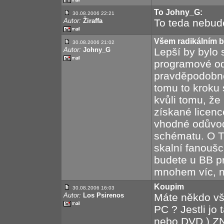
To Johny_G:
30.08.2006 22:21
Autor:
Žiraffa
To teda nebude
Všem radikálním
30.08.2006 21:02
Autor:
Johny_G
Lepší by bylo 
programové odd
pravděpodobno
tomu to kroku
kvůli tomu, že 
získané licenc
vhodné odůvo
schématu. O Tr
skalní fanoušci
budete u BB 
mnohem víc, n
Koupim
30.08.2006 16:03
Autor:
Los Psirenos
Máte někdo vš
PC ? Jestli jo
nebo DVD ) ZN