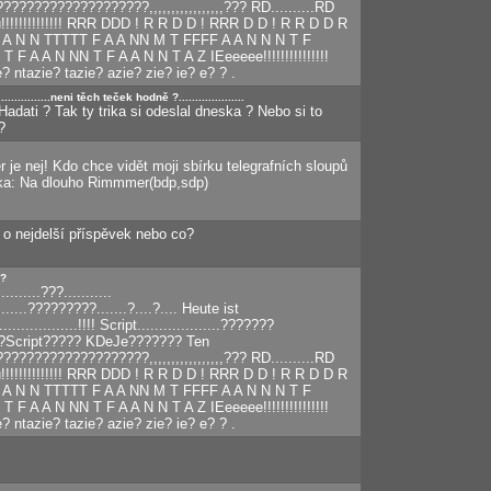
?????????????????,,,,,,,,,,,,,,,,,??? RD..........RD
ůůů!!!!!!!!!!!!!! RRR DDD ! R R D D ! RRR D D ! R R D D R
A N N TTTTT F A A NN M T FFFF A A N N N T F
F A A N NN T F A A N N T A Z IEeeeee!!!!!!!!!!!!!!!
? ntazie? tazie? azie? zie? ie? e? ? .
.................neni těch teček hodně ?....................
 Hadati ? Tak ty trika si odeslal dneska ? Nebo si to
?
 je nej! Kdo chce vidět moji sbírku telegrafních sloupů
čka: Na dlouho Rimmmer(bdp,sdp)
 o nejdelší příspěvek nebo co?
O?
..........???...........
......?????????.......?....?.... Heute ist
................!!!! Script...................???????
?Script????? KDeJe??????? Ten
?????????????????,,,,,,,,,,,,,,,,,??? RD..........RD
ůůů!!!!!!!!!!!!!! RRR DDD ! R R D D ! RRR D D ! R R D D R
A N N TTTTT F A A NN M T FFFF A A N N N T F
F A A N NN T F A A N N T A Z IEeeeee!!!!!!!!!!!!!!!
? ntazie? tazie? azie? zie? ie? e? ? .