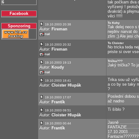
6
tak počkam dva dn
vyřízený ! proto
dvakrát) a přejmu
Facebook
věci !!!!!
To Kohy
19.10.2003 20:38
Sponzoring
Tak delej neco s 
Autor:
Fireman
nejdriv narvat do
zlim ;) Ale jesi 
To Cloister
19.10.2003 20:32
No tricka teda n
Autor:
Fireman
priste si over vs
Trička???
19.10.2003 19:13
Jaký trička? To j
Autor:
Koudy
Trika sou už vyříz
19.10.2003 18:41
a co by se taky m
Autor:
Cloister Hlupák
?
Poslední dobou se
19.10.2003 17:07
až nadno
Autor:
Frantík
Ti šíblo ?
19.10.2003 09:51
Autor:
Cloister Hlupák
Jasně ...............
19.10.2003 00:44
FANTAZIE..........
Autor:
Frantík
17.10.2003...........
Fantazie???????