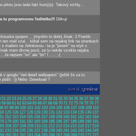
ho pilotu jsou teda fakt hustýýý. Takový xichty...
a tu programovou ředitelku!!!
Děkuji
zkouska spojeni.... (myslim to dole) Jinak: 2 Frantik:
ten mail vzal... klikal sem na nejakej link na strankach
st s mailem na Jelinkovou - ta je "jenom" na styk s
: Jinak mam divnej pocit, ze tu nekde vznikla nejaka
.. Ja nejsem "im" ale "lm" ! ..... ;-(
át v googlu "red dwarf wallpapers" (ještě že za tu
platit :-)) Nebo: Download ?
0
21
22
23
24
25
26
27
28
29
30
31
32
33
34
35
36
37
38
39
8
59
60
61
62
63
64
65
66
67
68
69
70
71
72
73
74
75
76
77
96
97
98
99
100
101
102
103
104
105
106
107
108
109
110
24
125
126
127
128
129
130
131
132
133
134
135
136
137
51
152
153
154
155
156
157
158
159
160
161
162
163
164
78
179
180
181
182
183
184
185
186
187
188
189
190
191
05
206
207
208
209
210
211
212
213
214
215
216
217
218
32
233
234
235
236
237
238
239
240
241
242
243
244
245
59
260
261
262
263
264
265
266
267
268
269
270
271
272