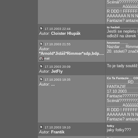
Scénář???????????
............ Aůůů
R DDD ! FFFFFF 
AAAAAAA N N N T 
Fantazie? antazie
to hadati..................
17.10.2003 22:44
Jestli se nepletu
Autor:
Cloister Hlupák
odložil na úterek 
hmmmm.........
17.10.2003 21:55
Nazdar ... Rimmer
Autor:
20. století? zna
*Arnold*Jidáš*Rimmer*sdp,bdp....
To je tady soutěž
17.10.2003 20:09
Autor:
JetFly
Co Ta Fantazie.... C
17.10.2003 19:35
.................RD...
Autor:
...
FANTAZIE..........
17.10.2003...........
Fantazie???????
Scénář???????????
............ Aůůů
R DDD ! FFFFFF 
AAAAAAA N N N T 
Fantazie? antazie
fotky
17.10.2003 19:10
jaky fotky???
Autor:
Frantik