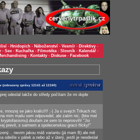
lisí
-
Hnidopich
-
Náboženství
-
Vesmír
-
Direktivy
-
y
-
Sex
-
Kuchařka
-
Filmotéka
-
Slovník
-
Kalendář
-
Merchandising
-
Kontakty
-
Diskuse
-
Facebook
kazy
áv (zobrazeny zprávy 12141 až 12160)
prej odeslal takže do středy počítam že mi dojde
, mnozej se jako kralici!!! ;-) Ja o svejch Trikach nic
 na mim mailu sem odpovedel, ale zatim nic, (btw mel
 kryptofasismu) doufam ze sem to neprosvih! "Jsi
kej previt, s sarmem a spolecenskou gracii filcky!"
řízený... nevim jakou máš variantu (já mam B) ale mě
ka odešle v pátek a nebo až v úterý, jestli je neodeslal