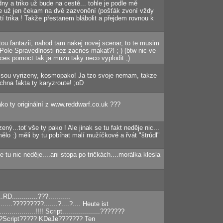
y a triko už bude na cestě... tohle je podle mě
že už jen čekam na dvě zazvonění (pošťák zvoní vždy
tí trika ! Takže přestanem blábolit a přejdem rovnou k
tou fantazii, nahod tam nakej novej scenar, to te musim
 Pole Spravedlnosti nez zacnes makat?! ;-) (btw nic ve
chces pomoct tak ja muzu taky neco vyplodit ;)
ejsou vyrizeny, kosmopako! Ja tzo svoje nemam, takze
echna fakta ty karyzroute! ;oD
ako ty originální z www.reddwarf.co.uk ???
ený...toť vše ty pako ! Ale jinak se tu fakt neděje nic...
ělo :) měli by tu pobíhat malí mužíčkové a řvát "štrůdl"
 tu nic neděje....ani stopa po tričkách....morálka klesla
..RD.............???...........
......?????????.......?....?.... Heute ist
................!!!! Script...................???????
?Script????? KDeJe??????? Ten