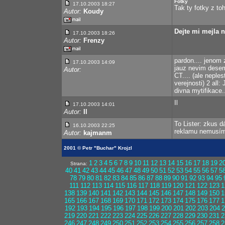
Fotky
17.10.2003 18:27
Tak ty fotky z to
Autor:
Koudy
Dejte mi mejla n
17.10.2003 18:26
Autor:
Frenzy
pardon.... jenom 
17.10.2003 14:09
jauz nevim desem 
Autor:
CT.... (ale neple
verejnosti) 2 all
divna mytifikace..
Il
17.10.2003 14:01
Autor:
Il
To Lister: zkus d
16.10.2003 22:25
reklamu nemusím 
Autor:
kajmanm
2001 © Petr "Buchar" Krojzl
1
2
3
4
5
6
7
8
9
10
11
12
13
14
15
16
17
18
19
2
Strana:
40
41
42
43
44
45
46
47
48
49
50
51
52
53
54
55
56
57
5
78
79
80
81
82
83
84
85
86
87
88
89
90
91
92
93
94
95
111
112
113
114
115
116
117
118
119
120
121
122
123
1
138
139
140
141
142
143
144
145
146
147
148
149
150
1
165
166
167
168
169
170
171
172
173
174
175
176
177
1
192
193
194
195
196
197
198
199
200
201
202
203
204
2
219
220
221
222
223
224
225
226
227
228
229
230
231
2
246
247
248
249
250
251
252
253
254
255
256
257
258
2