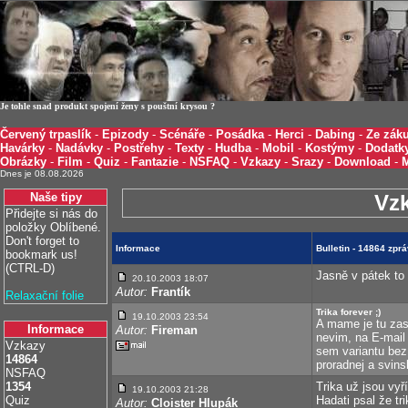
Je tohle snad produkt spojení ženy s pouštní krysou ?
Červený trpaslík
-
Epizody
-
Scénáře
-
Posádka
-
Herci
-
Dabing
-
Ze záku
Havárky
-
Nadávky
-
Postřehy
-
Texty
-
Hudba
-
Mobil
-
Kostýmy
-
Dodatk
Obrázky
-
Film
-
Quiz
-
Fantazie
-
NSFAQ
-
Vzkazy
-
Srazy
-
Download
-
Dnes je 08.08.2026
Naše tipy
Vz
Přidejte si nás do
položky Oblíbené.
Don't forget to
Informace
Bulletin - 14864 zpr
bookmark us!
(CTRL-D)
Jasně v pátek to 
20.10.2003 18:07
Autor:
Frantík
Relaxační folie
Trika forever ;)
19.10.2003 23:54
A mame je tu zase
Informace
Autor:
Fireman
nevim, na E-mail
Vzkazy
sem variantu bez
14864
proradnej a svins
NSFAQ
1354
Trika už jsou vy
19.10.2003 21:28
Quiz
Hadati psal že tri
Autor:
Cloister Hlupák