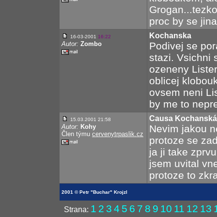
Grogan...tezko
proc by se jin
Kochanska
16-03-2001
16:22
Autor:
Zombo
Podivej se por
stazi. Vsichni 
ozeneny Liste
oblicej klobou
ovsem neni Lis
by me to nepre
Causa Kochanská
15.03.2001 21:58
Autor:
Kohy
Nevim jakou n
Člen týmu
cervenytrpaslik.cz
protoze se za
ja ji take zpr
jsem uvital vn
protoze to zkr
2001 © Petr "Buchar" Krojzl
1
2
3
4
5
6
7
8
9
10
11
12
13
Strana: