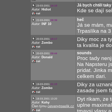
Já bych chtěl taky
23-03-2001
14:16
Autor:
Hidiot
Kde se dají se
heč
22-03-2001
08:39
Autor:
INF 10
Já se mám, má
Trpaslíka na 3
Diky moc za t
20-03-2001
16:17
Autor:
Zombo
ta kvalita je d
sounds
20-03-2001
09:44
Autor:
Donald
Proc tady nenj
Na Napsteru js
pridat. Jinka 
celkem dari.
Diky za uznani
19-03-2001
21:15
Autor:
Zombo
zasade jsem fan
Dyt rikam, ze t
19.03.2001 13:20
Autor:
Kohy
uplne maximaln
Člen týmu
cervenytrpaslik.cz
tmavsi vlasy a 