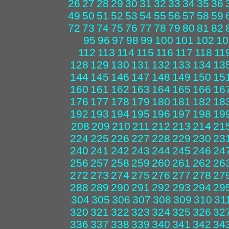
26
27
28
29
30
31
32
33
34
35
36
49
50
51
52
53
54
55
56
57
58
59
72
73
74
75
76
77
78
79
80
81
82
95
96
97
98
99
100
101
102
10
112
113
114
115
116
117
118
11
128
129
130
131
132
133
134
13
144
145
146
147
148
149
150
15
160
161
162
163
164
165
166
16
176
177
178
179
180
181
182
18
192
193
194
195
196
197
198
19
208
209
210
211
212
213
214
21
224
225
226
227
228
229
230
23
240
241
242
243
244
245
246
24
256
257
258
259
260
261
262
26
272
273
274
275
276
277
278
27
288
289
290
291
292
293
294
29
304
305
306
307
308
309
310
31
320
321
322
323
324
325
326
32
336
337
338
339
340
341
342
34