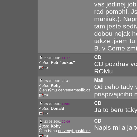
vas jedinej job
rad pomohl. J
maniak:). Nap
tam jeste sed
dobou nejak ho
takze..jsem tu
B. v Cerne zmi
CD
27-03-2001
14:17
Autor:
Petr "pokus"
CD pozdrav vo
ROMu
Mail
25.03.2001 20:41
Autor:
Kohy
Od ceho tady v
Člen týmu
cervenytrpaslik.cz
prispivajiciho 
CD
25-03-2001
11:08
Autor:
Donald
Ja to beru taky
CD
23-03-2001
20:06
Autor:
Kohy
Napis mi a ja t
Člen týmu
cervenytrpaslik.cz