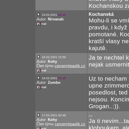
Kochanskou za
Kochanská
19-03-2001
06:46
Autor:
Nirvanah
Mohu-li se vm
pravdu, i když
pomotané. Koc
kratší vlasy ne
kajutě.
Ja te nechtel k
18.03.2001 15:56
Autor:
Kohy
nejak usmernit
Člen týmu
cervenytrpaslik.cz
Uz to necham b
18-03-2001
00:18
Autor:
Zombo
upne zrimmeroři
posedlost, ted
nejsou. Koncim 
Grogan..:)).
...
17.03.2001 00:48
Autor:
Kohy
Ja ti nevim...
Člen týmu
cervenytrpaslik.cz
kloboukem, ale