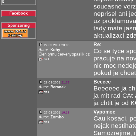
6
soucasne verz
neprisel ani je
Facebook
uz proklamoval
Sponzoring
tady mate jasn
aktualizaci zda
Re:
29.03.2001 20:06
Autor:
Kohy
Co se tyce spo
Člen týmu
cervenytrpaslik.cz
pracuje na nov
nic moc nedeje
pokud je chcet
Beeeee
28-03-2001
21:37
Autor:
Beranek
Beeeeee ja chc
ja mit rad CAt
ja chtit je od
Vypomoc
27-03-2001
16:18
Autor:
Zombo
Cau kosaci, po
nejak nestihat
Samozrejme, ni