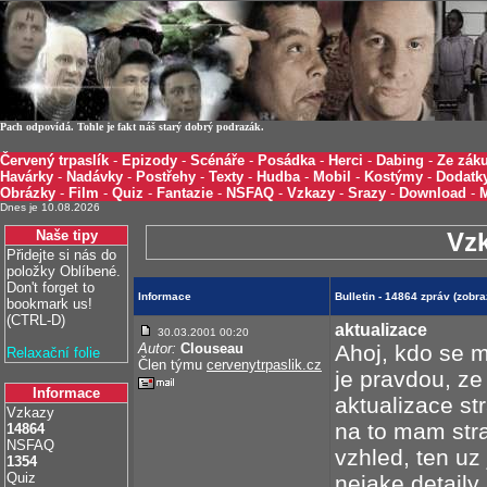
Pach odpovídá. Tohle je fakt náš starý dobrý podrazák.
Červený trpaslík
-
Epizody
-
Scénáře
-
Posádka
-
Herci
-
Dabing
-
Ze záku
Havárky
-
Nadávky
-
Postřehy
-
Texty
-
Hudba
-
Mobil
-
Kostýmy
-
Dodatk
Obrázky
-
Film
-
Quiz
-
Fantazie
-
NSFAQ
-
Vzkazy
-
Srazy
-
Download
-
Dnes je 10.08.2026
Naše tipy
Vz
Přidejte si nás do
položky Oblíbené.
Don't forget to
Informace
Bulletin - 14864 zpráv (zob
bookmark us!
(CTRL-D)
aktualizace
30.03.2001 00:20
Autor:
Clouseau
Ahoj, kdo se m
Relaxační folie
Člen týmu
cervenytrpaslik.cz
je pravdou, ze
Informace
aktualizace st
Vzkazy
na to mam str
14864
NSFAQ
vzhled, ten uz 
1354
Quiz
nejake detaily 