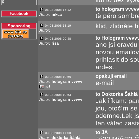
6
to hologram vvvv
04.03.2008 17:12
Facebook
Autor:
nikča
tě péro sombré
klid, zlidněte
Sponzoring
04.03.2008 13:19
Autor:
to Hologram vvvv
04.03.2008 09:48
Autor:
risa
ano jsi oravdu 
novou emailov
prihlasit do s
ardes...
opakuji email
03.03.2008 19:55
Autor:
hologram vvvvv
e-mail
to Doktorka Šáhlá
03.03.2008 19:53
Autor:
hologram vvvvv
Jak říkam: par
jdu, otočím se
odemne.Lek jse
ten válec zast
to JA
03.03.2008 17:08
Autor:
doktorka Šáhlá
Já?? Mířit?? 