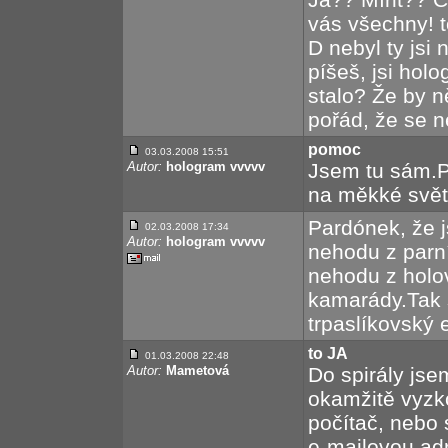
vás všechny! t
D nebyl ty jsi
píšeš, jsi holo
stalo? Že by n
pořád, že se ne
pomoc
03.03.2008 15:51
Autor:
hologram vvvvv
Jsem tu sám.Př
na měkké svět
Pardónek, že 
02.03.2008 17:34
Autor:
hologram vvvvv
nehodu z parní
nehodu z holov
kamarády.Tak s
trpaslíkovský 
to JA
01.03.2008 22:48
Autor:
Mametová
Do spirály jse
okamžitě vyzk
počítač, nebo 
e-mailovou adr