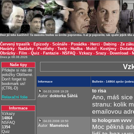
Dost již toho kacířství! Ta monstra budou za úsvitu popravena. A až je popravíte, tak spalte jejich těl
Červený trpaslík
-
Epizody
-
Scénáře
-
Posádka
-
Herci
-
Dabing
-
Ze záku
Havárky
-
Nadávky
-
Postřehy
-
Texty
-
Hudba
-
Mobil
-
Kostýmy
-
Dodatk
Obrázky
-
Film
-
Quiz
-
Fantazie
-
NSFAQ
-
Vzkazy
-
Srazy
-
Download
-
Dnes je 08.08.2026
Naše tipy
Vz
Přidejte si nás do
položky Oblíbené.
Don't forget to
Informace
Bulletin - 14864 zpráv (zobr
bookmark us!
(CTRL-D)
to risa
04.03.2008 19:28
Autor:
doktorka Šáhlá
Ano, máš sice
Relaxační folie
stranu: kolik 
Informace
emailovou adr
Vzkazy
14864
to hologram vvvv
04.03.2008 18:50
NSFAQ
Autor:
Mametová
Moc pěkná adre
1354
Quiz
lidí to bez vys