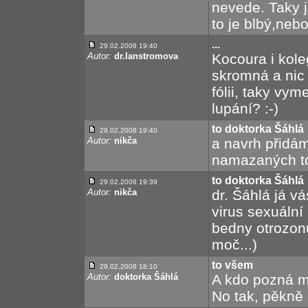
nevede. Taky j
to je blbý,neb
...
29.02.2008 19:40
Autor:
dr.lanstromova
Kocoura i kole
skromná a nic 
fólii, taky vym
lupání? :-)
to doktorka Šáhlá
29.02.2008 19:40
Autor:
nikča
a navrh přidám
namazaných to
to doktorka Šáhlá
29.02.2008 19:39
Autor:
nikča
dr. Šáhlá já v
virus sexuální 
bedny otrozon
moč...)
to všem
29.02.2008 18:10
Autor:
doktorka Šáhlá
A kdo pozná mě
No tak, pěkně d