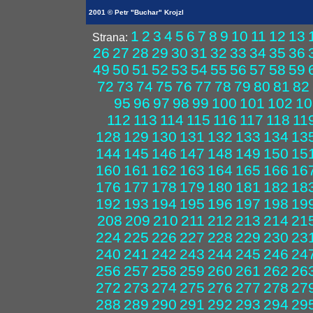
2001 © Petr "Buchar" Krojzl
1
2
3
4
5
6
7
8
9
10
11
12
13
Strana:
26
27
28
29
30
31
32
33
34
35
36
49
50
51
52
53
54
55
56
57
58
59
72
73
74
75
76
77
78
79
80
81
82
95
96
97
98
99
100
101
102
10
112
113
114
115
116
117
118
11
128
129
130
131
132
133
134
13
144
145
146
147
148
149
150
15
160
161
162
163
164
165
166
16
176
177
178
179
180
181
182
18
192
193
194
195
196
197
198
19
208
209
210
211
212
213
214
21
224
225
226
227
228
229
230
23
240
241
242
243
244
245
246
24
256
257
258
259
260
261
262
26
272
273
274
275
276
277
278
27
288
289
290
291
292
293
294
29