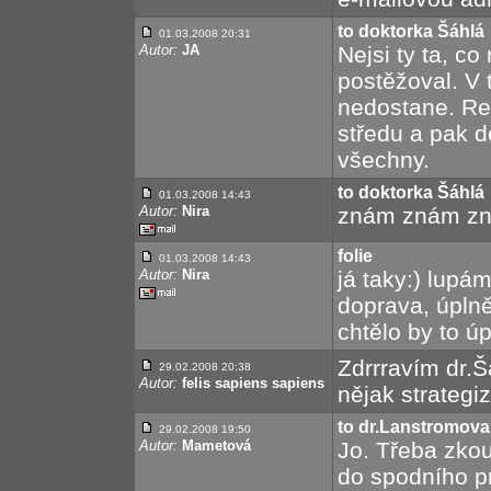
to doktorka Šáhlá
01.03.2008 20:31
Autor:
JA
Nejsi ty ta, co
postěžoval. V 
nedostane. Rel
středu a pak 
všechny.
to doktorka Šáhlá
01.03.2008 14:43
Autor:
Nira
znám znám z
folie
01.03.2008 14:43
Autor:
Nira
já taky:) lupá
doprava, úpln
chtělo by to úp
Zdrrravím dr.Š
29.02.2008 20:38
Autor:
felis sapiens sapiens
nějak strategi
to dr.Lanstromova
29.02.2008 19:50
Autor:
Mametová
Jo. Třeba zkou
do spodního pr