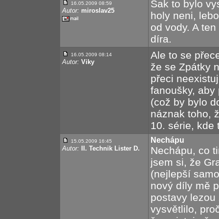
Šak to bylo vy
16.05.2009 08:59
Autor:
miroslav25
holy neni, leb
od vody. A ten
díra.
Ale to se přece
16.05.2009 08:14
Autor:
Viky
že se Zpátky n
přeci neexistu
fanoušky, aby p
(což by bylo do
náznak toho, ž
10. série, kde
Nechápu
15.05.2009 16:45
Autor:
II. Technik Lister D.
Nechápu, co ti
jsem si, že Gr
(nejlepší samo 
nový díly mě pr
postavy lezou 
vysvětlilo, pr