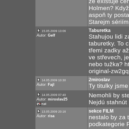
že existuje čer
Holmen? Když 
aspoň ty posta
Starejm sériím
Taburetka
15.05.2009 13:06
Autor:
Gelf
Stahujou lidi z
taburetky. To 
třemi zadky až
ve střevech, j
nebo tužka? h
original-zw2gq
2miroslav
14.05.2009 10:30
Autor:
Fajl
Ty titulky jsme
Nemohli by ste 
14.05.2009 07:40
Autor:
miroslav25
Nejdú stahnút 
sekce FILM
13.05.2009 20:16
Autor:
risa
nestalo by za t
podkategorie 