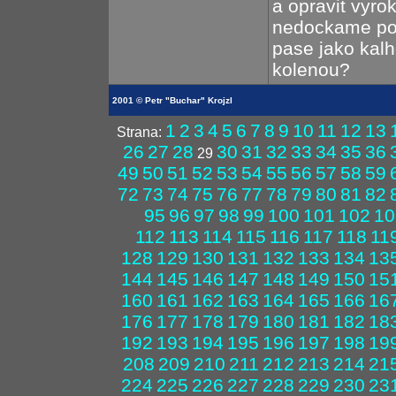
a opravit vyro
nedockame pokr
pase jako kal
kolenou?
2001 © Petr "Buchar" Krojzl
1
2
3
4
5
6
7
8
9
10
11
12
13
Strana:
26
27
28
30
31
32
33
34
35
36
29
49
50
51
52
53
54
55
56
57
58
59
72
73
74
75
76
77
78
79
80
81
82
95
96
97
98
99
100
101
102
10
112
113
114
115
116
117
118
11
128
129
130
131
132
133
134
13
144
145
146
147
148
149
150
15
160
161
162
163
164
165
166
16
176
177
178
179
180
181
182
18
192
193
194
195
196
197
198
19
208
209
210
211
212
213
214
21
224
225
226
227
228
229
230
23