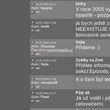
knihy
18.05.2009 19:57
Autor:
bezprip
V roce 2005 vy
trpaslík - pozp
já bych ještě z
18.05.2009 12:48
Autor:
loviik
NEEXISTUJE !!
bonusová seri
Vojta
18.05.2009 10:56
Autor:
Clouseau
Přidáme :)
Člen týmu
cervenytrpaslik.cz
Zpátky na Zem
17.05.2009 17:03
Autor:
Vojta
Přidáte inform
sekcí:Epizody
A o čem byl te
16.05.2009 21:35
Autor:
miroslav25
Pátý díl
16.05.2009 21:17
Autor:
Pavel
Já už viděl i p
celovečerní.