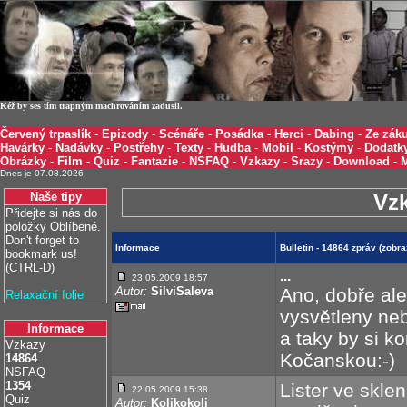
Kéž by ses tím trapným machrováním zadusil.
Červený trpaslík
-
Epizody
-
Scénáře
-
Posádka
-
Herci
-
Dabing
-
Ze záku
Havárky
-
Nadávky
-
Postřehy
-
Texty
-
Hudba
-
Mobil
-
Kostýmy
-
Dodatk
Obrázky
-
Film
-
Quiz
-
Fantazie
-
NSFAQ
-
Vzkazy
-
Srazy
-
Download
-
Dnes je 07.08.2026
Naše tipy
Vz
Přidejte si nás do
položky Oblíbené.
Don't forget to
Informace
Bulletin - 14864 zpráv (zobr
bookmark us!
(CTRL-D)
...
23.05.2009 18:57
Autor:
SilviSaleva
Ano, dobře al
Relaxační folie
vysvětleny neby
Informace
a taky by si k
Vzkazy
Kočanskou:-)
14864
NSFAQ
1354
Lister ve sklen
22.05.2009 15:38
Quiz
Autor:
Kolikokoli