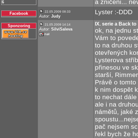
a zničeni... ne
6
Lyster :-DDD
22.05.2009 08:33
Facebook
Autor:
Judy
IX. serie a Back to
21.05.2009 14:14
Sponzoring
Autor:
SilviSaleva
ok, na jednu s
Vám to povede
to na druhou s
otevřených kon
Lysterova stříb
přinesou ve sk
starší, Rimmer
Právě o tomto 
k nim dospět 
to nechat dále
ale i na druho
námětů, jaké z
spoustu...nej
pač nejsem sc
řekl bych že h