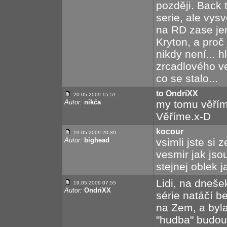
později. Back
serie, ale vys
na RD zase je
Kryton, a proč
nikdy není... h
zrcadlového ve
co se stalo...
to OndriXX
20.05.2009 15:51
Autor:
nikča
my tomu věří
Věříme.x-D
kocour
19.05.2009 20:39
Autor:
bighead
vsimli jste si 
vesmir jak jso
stejnej oblek 
Lidi, na dneše
19.05.2009 07:55
Autor:
OndriXX
série natáčí b
na Zem, a byla
"hudba" budouc