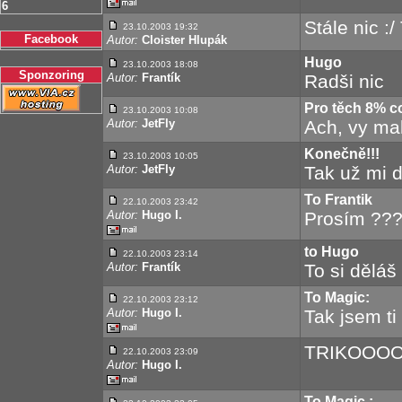
6
Stále nic :
23.10.2003 19:32
Facebook
Autor:
Cloister Hlupák
Hugo
23.10.2003 18:08
Sponzoring
Autor:
Frantík
Radši nic
Pro těch 8% co
23.10.2003 10:08
Autor:
JetFly
Ach, vy mal
Konečně!!!
23.10.2003 10:05
Autor:
JetFly
Tak už mi d
To Frantik
22.10.2003 23:42
Autor:
Hugo I.
Prosím ??
to Hugo
22.10.2003 23:14
Autor:
Frantík
To si děláš
To Magic:
22.10.2003 23:12
Autor:
Hugo I.
Tak jsem ti 
TRIKOOOO
22.10.2003 23:09
Autor:
Hugo I.
To Magic :