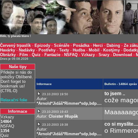
Hele, ty placatá hlavo !
Červený trpaslík
-
Epizody
-
Scénáře
-
Posádka
-
Herci
-
Dabing
-
Ze záku
Havárky
-
Nadávky
-
Postřehy
-
Texty
-
Hudba
-
Mobil
-
Kostýmy
-
Dodatk
Obrázky
-
Film
-
Quiz
-
Fantazie
-
NSFAQ
-
Vzkazy
-
Srazy
-
Download
-
Dnes je 09.08.2026
Naše tipy
Přidejte si nás do
položky Oblíbené.
Don't forget to
Informace
Bulletin - 14864 zprá
bookmark us!
(CTRL-D)
to jsem ..
23.10.2003 19:50
Autor:
cože magor?
Relaxační folie
*Arnold*Jidáš*Rimmer*sdp,bdp....
Maaaaaago
Informace
23.10.2003 19:43
Autor:
Cloister Hlupák
Vzkazy
14864
co si myslíte...
23.10.2003 19:38
NSFAQ
Autor:
o Rimmerov
1354
*Arnold*Jidáš*Rimmer*sdp,bdp....
Quiz