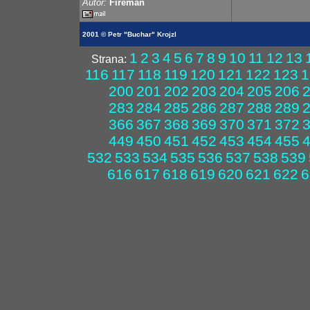
Autor:
Fireman
2001 © Petr "Buchar" Krojzl
1
2
3
4
5
6
7
8
9
10
11
12
13
Strana:
116
117
118
119
120
121
122
123
1
200
201
202
203
204
205
206
283
284
285
286
287
288
289
366
367
368
369
370
371
372
449
450
451
452
453
454
455
532
533
534
535
536
537
538
539
616
617
618
619
620
621
622
6