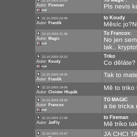
22.10.2003 23:05
Autor:
Fireman
Pls nevis k
to Koudy
22.10.2003 22:08
Autor:
Frantík
Měsíc jo?N
To Francox:
22.10.2003 21:38
Autor:
Magic
No jen sem
tak.. krypt
Triko
22.10.2003 20:22
Autor:
Koudy
Co děláte? 
Tak to mat
22.10.2003 19:35
Autor:
Frantík
Mě to triko
22.10.2003 19:06
Autor:
Cloister Hlupák
TO MAGIC
22.10.2003 18:34
Autor:
Francox
a tie trick
to Fireman
22.10.2003 17:08
Autor:
JetFly
Mě triko ta
JA CHCI T
22.10.2003 15:47