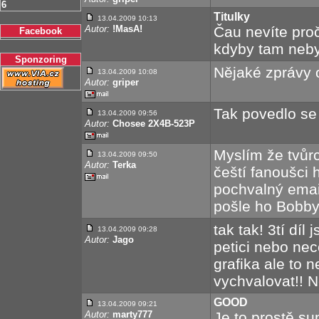
6
Titulky
13.04.2009 10:13
Autor:
!MasA!
Čau nevíte proč
Facebook
kdyby tam neby
Sponzoring
Nějaké zprávy o 
13.04.2009 10:08
Autor:
griper
Tak povedlo se 
13.04.2009 09:56
Autor:
Chosee 2X4B-523P
Myslím že tvůr
13.04.2009 09:50
Autor:
Terka
čeští fanoušci
pochvalný email
pošle ho Bobby
tak tak! 3tí díl
13.04.2009 09:28
Autor:
Jago
petici nebo nec
grafika ale to 
vychvalovat!! N
GOOD
13.04.2009 09:21
Autor:
marty777
Je to prostě sup