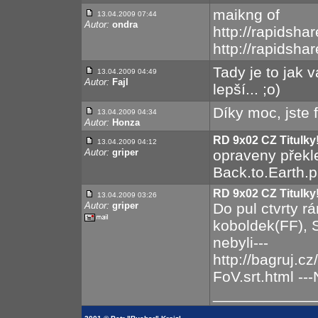
maikng of
13.04.2009 07:44
Autor:
ondra
http://rapidsha
http://rapidsha
Tady je to jak 
13.04.2009 04:49
Autor:
Fajl
lepší... ;o)
Díky moc, jste f
13.04.2009 04:34
Autor:
Honza
RD 9x02 CZ Titulky!
13.04.2009 04:12
Autor:
griper
opraveny překle
Back.to.Earth.
RD 9x02 CZ Titulky!
13.04.2009 03:26
Autor:
griper
Do pul ctvrty rá
koboldek(FF), 
nebyli---
http://bagruj.
FoV.srt.html ---
____________