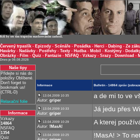
Kéž by ses tím trapným machrováním zadusil.
Červený trpaslík
-
Epizody
-
Scénáře
-
Posádka
-
Herci
-
Dabing
-
Ze záku
Havárky
-
Nadávky
-
Postřehy
-
Texty
-
Hudba
-
Mobil
-
Kostýmy
-
Dodatk
Obrázky
-
Film
-
Quiz
-
Fantazie
-
NSFAQ
-
Vzkazy
-
Srazy
-
Download
-
Dnes je 06.08.2026
Naše tipy
Přidejte si nás do
položky Oblíbené.
Don't forget to
Informace
Bulletin - 14864 zpráv (zobra
bookmark us!
(CTRL-D)
a de mi to ve v
13.04.2009 10:35
Autor:
griper
Relaxační folie
Já jedu přes W
13.04.2009 10:33
Informace
Autor:
griper
Vzkazy
A kterej použív
13.04.2009 10:29
14864
Autor:
!MasA!
NSFAQ
1354
!MasA! > To ne
13.04.2009 10:25
Quiz
Autor:
griper