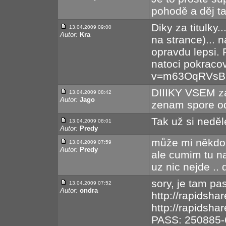
pohodě a děj ta
Diky za titulky
13.04.2009 09:00
Autor:
Kra
na strance)... n
opravdu lepsi. 
natoci pokraco
v=m63OqRVsB
DIIIKY VSEM za
13.04.2009 08:42
Autor:
Jago
zenam spore o
Tak už si neděle
13.04.2009 08:01
Autor:
Predy
může mi někdo ř
13.04.2009 07:59
Autor:
Predy
ale cumim tu na
uz nic nejde ..
sory, je tam pas
13.04.2009 07:52
Autor:
ondra
http://rapidsha
http://rapidsha
PASS: 250885