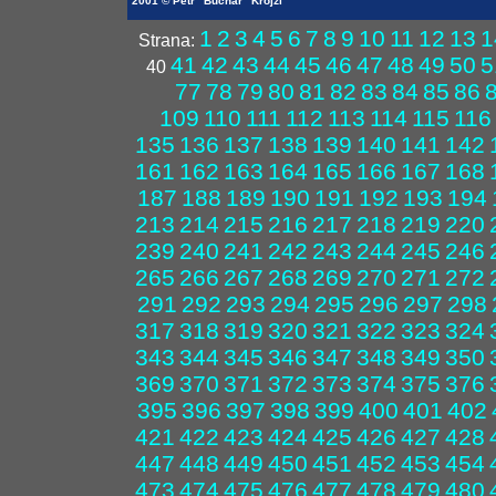
2001 © Petr "Buchar" Krojzl
1
2
3
4
5
6
7
8
9
10
11
12
13
1
Strana:
41
42
43
44
45
46
47
48
49
50
5
40
77
78
79
80
81
82
83
84
85
86
109
110
111
112
113
114
115
116
135
136
137
138
139
140
141
142
161
162
163
164
165
166
167
168
187
188
189
190
191
192
193
194
213
214
215
216
217
218
219
220
239
240
241
242
243
244
245
246
265
266
267
268
269
270
271
272
291
292
293
294
295
296
297
298
317
318
319
320
321
322
323
324
343
344
345
346
347
348
349
350
369
370
371
372
373
374
375
376
395
396
397
398
399
400
401
402
421
422
423
424
425
426
427
428
447
448
449
450
451
452
453
454
473
474
475
476
477
478
479
480