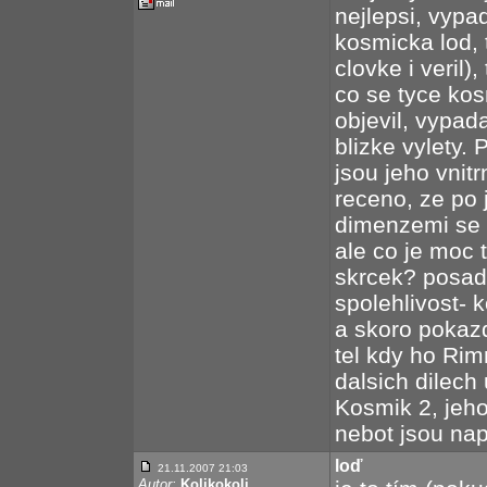
nejlepsi, vypa
kosmicka lod, 
clovke i veril)
co se tyce kos
objevil, vypad
blizke vylety. 
jsou jeho vnit
receno, ze po 
dimenzemi se 
ale co je moc 
skrcek? posadk
spolehlivost- 
a skoro pokazd
tel kdy ho Rim
dalsich dilech
Kosmik 2, jeho
nebot jsou nap
loď
21.11.2007 21:03
Autor:
Kolikokoli