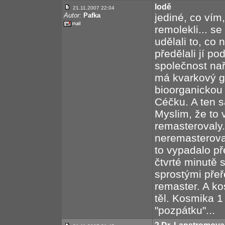
lodě
21.11.2007 22:04
Autor:
Pafka
jediné, co vím
remolekli... se
udělali to, co 
předělali jí p
společnost naří
má kvarkový g
bioorganickou 
Céčku. A ten sa
Myslim, že to v
remasterovaly
neremasterovan
to vypadalo př
čtvrté minutě 
sprostými přeř
remaster. A k
těl. Kosmika 1
"pozpátku"...