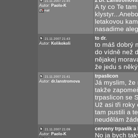
2 Dr. Lanstromova
21.11.2007 21:45
Autor:
Paolo-K
A ty co Te ta
klystyr...Aneb
letakovou kam
nasadime alego
to dr.
21.11.2007 21:43
Autor:
Kolikokoli
to máš dobrý 
do vídně než 
nějakej morav
že jedu s něk
trpaslicon
21.11.2007 21:41
Autor:
dr.lanstromova
Já myslim, že
takže zapomeňt
trpaslicon se 
Už asi tři rok
tam pustili a t
neudělám žádn
cerveny trpaslik a
21.11.2007 21:09
Autor:
Paolo-K
No ja bych taky