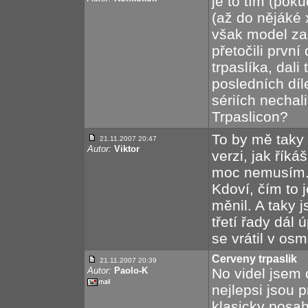
je to tím (pok
(až do nějáké 
však model za
přetočili prvn
trpaslíka, dali
posledních díl
sériích nechal
Trpaslicon?
To by mě taky 
21.11.2007 20:47
Autor:
Viktor
verzi, jak řík
moc nemusím. N
Kdoví, čím to 
měnil. A taky 
třetí řady dál
se vrátil v os
Cerveny trpaslik
21.11.2007 20:39
Autor:
Paolo-K
No videl jsem c
nejlepsi jsou p
klasicky posah