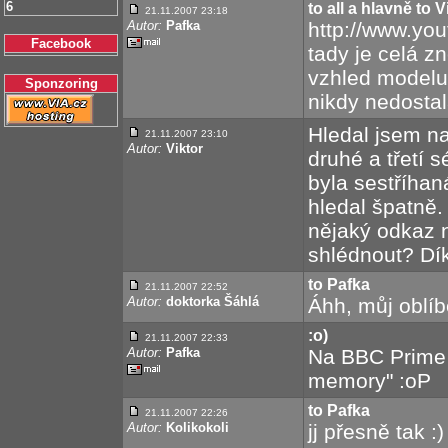
6
to all a hlavně to V
21.11.2007 23:18
Autor:
Pafka
http://www.y
Facebook
tady je celá 
vzhled modelu 
Sponzoring
nikdy nedostal
Hledal jsem na
21.11.2007 23:10
Autor:
Viktor
druhé a třetí s
byla sestříha
hledal špatně.
nějaký odkaz n
shlédnout? Dík
to Pafka
21.11.2007 22:52
Autor:
doktorka Šáhlá
Áhh, můj oblíb
:o)
21.11.2007 22:33
Autor:
Pafka
Na BBC Prime 
memory" :oP
to Pafka
21.11.2007 22:26
Autor:
Kolikokoli
jj přesně tak :)