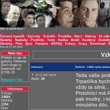
Hele, ty placatá hlavo !
Červený trpaslík
-
Epizody
-
Scénáře
-
Posádka
-
Herci
-
Dabing
-
Ze záku
Havárky
-
Nadávky
-
Postřehy
-
Texty
-
Hudba
-
Mobil
-
Kostýmy
-
Dodatk
Obrázky
-
Film
-
Quiz
-
Fantazie
-
NSFAQ
-
Vzkazy
-
Srazy
-
Download
-
Dnes je 07.08.2026
Naše tipy
Vz
Přidejte si nás do
položky Oblíbené.
Don't forget to
Informace
Bulletin - 14864 zpráv (zobr
bookmark us!
(CTRL-D)
Teda vaše pro
22.11.2007 09:40
Autor:
JA
Relaxační folie
Trpaslíka bych
vždy ta silná..
Informace
Pistolníci má
Vzkazy
14864
pak modrý, i k
NSFAQ
minulého dílu.
1354
Quiz