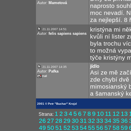
Autor:
Mametová
naprosto souh
moc nevadí. Ne
za nejlepší. 8
kristýna mi ně
21.11.2007 14:51
Autor:
felis sapiens sapiens
kvůli ní liste
byla trochu ví
to možná vypa
týče kristýny m
jídlo
21.11.2007 14:35
Autor:
Pafka
Asi ze mě začí
zde chybí dvě d
mimosianský ba
a šamanský ke
2001 © Petr "Buchar" Krojzl
1
2
3
4
5
6
7
8
9
10
11
12
13
Strana:
26
27
28
29
30
31
32
33
34
35
36
49
50
51
52
53
54
55
56
57
58
59