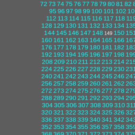
72
73
74
75
76
77
78
79
80
81
82
95
96
97
98
99
100
101
102
10
112
113
114
115
116
117
118
11
128
129
130
131
132
133
134
13
144
145
146
147
148
150
15
149
160
161
162
163
164
165
166
16
176
177
178
179
180
181
182
18
192
193
194
195
196
197
198
19
208
209
210
211
212
213
214
21
224
225
226
227
228
229
230
23
240
241
242
243
244
245
246
24
256
257
258
259
260
261
262
26
272
273
274
275
276
277
278
27
288
289
290
291
292
293
294
29
304
305
306
307
308
309
310
31
320
321
322
323
324
325
326
32
336
337
338
339
340
341
342
34
352
353
354
355
356
357
358
35
368
369
370
371
372
373
374
37