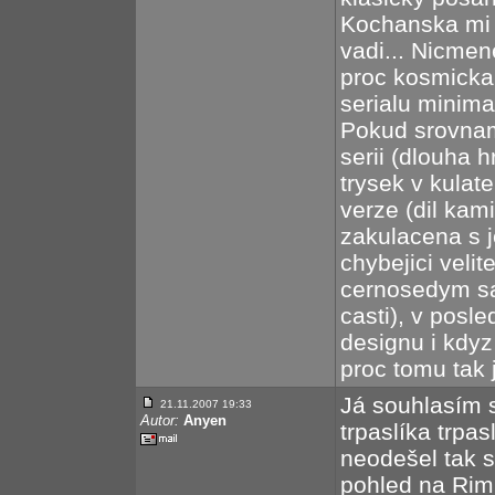
Kochanska mi 
vadi... Nicmen
proc kosmicka
serialu minima
Pokud srovnam
serii (dlouha 
trysek v kulate
verze (dil kami
zakulacena s j
chybejici veli
cernosedym saj
casti), v posl
designu i kdyz
proc tomu tak 
Já souhlasím 
21.11.2007 19:33
Autor:
Anyen
trpaslíka trpas
neodešel tak s
pohled na Rim