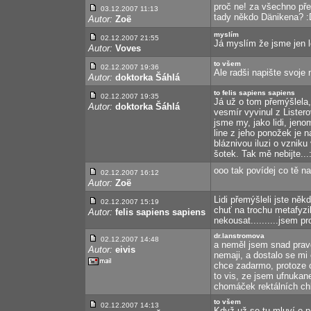
proč ne! za všechno př
03.12.2007 11:13
tady někdo Dänikena? :
Autor:
Zoë
myslím
02.12.2007 21:55
Já myslím že jsme jen 
Autor:
Voves
to všem
02.12.2007 19:36
Ale radši napište svoje
Autor:
doktorka Šáhlá
to felis sapiens sapiens
02.12.2007 19:35
Já už o tom přemýšlela,
Autor:
doktorka Šáhlá
vesmír vyvinul z Lister
jsme my, jako lidi, jen
line z jeho ponožek je
bláznivou iluzi o vzniku
šotek. Tak mě nebijte...:
ooo tak povídej co tě na
02.12.2007 16:12
Autor:
Zoë
Lidi přemýšleli jste něk
02.12.2007 15:19
chuť na trochu metafyz
Autor:
felis sapiens sapiens
nekousat..........jsem pros
dr.lanstromova
02.12.2007 14:48
a neměl jsem snad pravd
Autor:
eivis
nemaji, a dostalo se mi 
chce zadarmo, protoze or
to vis, ze jsem ufnukanej
chomáček rektálních ch
to všem
02.12.2007 14:13
Když už se tu mluví o n