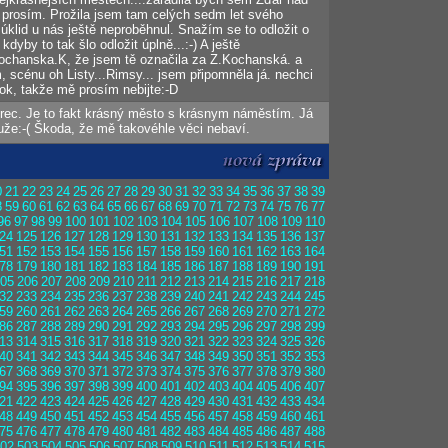
 prosím. Prožila jsem tam celých sedm let svého
klid u nás ještě neproběhnul. Snažím se to odložit o
 kdyby to tak šlo odložit úplně...:-) A ještě
chanska.K, že jsem tě označila za Z.Kochanská. a
 scénu oh Listy...Rimsy... jsem připomněla já. nechci
rok, takže mě prosím nebijte:-D
erec. Je to fakt krásný město s krásnym náměstím. Já
uže:-( Škoda, že mě takovéhle věci nebaví.
0
21
22
23
24
25
26
27
28
29
30
31
32
33
34
35
36
37
38
39
8
59
60
61
62
63
64
65
66
67
68
69
70
71
72
73
74
75
76
77
96
97
98
99
100
101
102
103
104
105
106
107
108
109
110
24
125
126
127
128
129
130
131
132
133
134
135
136
137
51
152
153
154
155
156
157
158
159
160
161
162
163
164
78
179
180
181
182
183
184
185
186
187
188
189
190
191
05
206
207
208
209
210
211
212
213
214
215
216
217
218
32
233
234
235
236
237
238
239
240
241
242
243
244
245
59
260
261
262
263
264
265
266
267
268
269
270
271
272
86
287
288
289
290
291
292
293
294
295
296
297
298
299
13
314
315
316
317
318
319
320
321
322
323
324
325
326
40
341
342
343
344
345
346
347
348
349
350
351
352
353
67
368
369
370
371
372
373
374
375
376
377
378
379
380
94
395
396
397
398
399
400
401
402
403
404
405
406
407
21
422
423
424
425
426
427
428
429
430
431
432
433
434
48
449
450
451
452
453
454
455
456
457
458
459
460
461
75
476
477
478
479
480
481
482
483
484
485
486
487
488
02
503
504
505
506
507
508
509
510
511
512
513
514
515