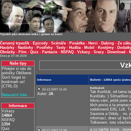
Vypadáš jako okousaná tužka s gumou na konci.
Červený trpaslík
-
Epizody
-
Scénáře
-
Posádka
-
Herci
-
Dabing
-
Ze záku
Havárky
-
Nadávky
-
Postřehy
-
Texty
-
Hudba
-
Mobil
-
Kostýmy
-
Dodatk
Obrázky
-
Film
-
Quiz
-
Fantazie
-
NSFAQ
-
Vzkazy
-
Srazy
-
Download
-
Dnes je 07.08.2026
Naše tipy
Vz
Přidejte si nás do
položky Oblíbené.
Don't forget to
Informace
Bulletin - 14864 zpráv (zobr
bookmark us!
(CTRL-D)
Kolikokoli
04.12.2007 11:46
Tak Kunštát, od tama ta
Autor:
JA
Relaxační folie
Kunštátu :) Silmarillion
řeknu vám, ještě jsem se
těch posta a ta proprac
Informace
rodokmenů Elfů, Lidí, T
Vzkazy
Saurona a Oduly... no, 
14864
informací, dnes už bych 
NSFAQ
Tolkienem, toto všechno
1354
Quiz
a co takhle teorie...teo
03.12.2007 21:58