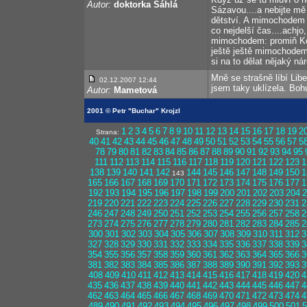
Autor:
doktorka Šáhlá
Sázavou....a nebijte mě
dětství. A mimochodem ú
co nejdelší čas....achjo,
mimochodem: promiň Ko
ještě ještě mimochodem,
si na to dělat nějaký ná
Mně se strašně líbí Lib
02.12.2007 12:44
jsem taky uklízela. Boh
Autor:
Mametová
2001 © Petr "Buchar" Krojzl
1
2
3
4
5
6
7
8
9
10
11
12
13
14
15
16
17
18
19
2
Strana:
40
41
42
43
44
45
46
47
48
49
50
51
52
53
54
55
56
57
5
78
79
80
81
82
83
84
85
86
87
88
89
90
91
92
93
94
95
111
112
113
114
115
116
117
118
119
120
121
122
123
1
138
139
140
141
142
144
145
146
147
148
149
150
1
143
165
166
167
168
169
170
171
172
173
174
175
176
177
1
192
193
194
195
196
197
198
199
200
201
202
203
204
2
219
220
221
222
223
224
225
226
227
228
229
230
231
2
246
247
248
249
250
251
252
253
254
255
256
257
258
2
273
274
275
276
277
278
279
280
281
282
283
284
285
2
300
301
302
303
304
305
306
307
308
309
310
311
312
3
327
328
329
330
331
332
333
334
335
336
337
338
339
3
354
355
356
357
358
359
360
361
362
363
364
365
366
3
381
382
383
384
385
386
387
388
389
390
391
392
393
3
408
409
410
411
412
413
414
415
416
417
418
419
420
4
435
436
437
438
439
440
441
442
443
444
445
446
447
4
462
463
464
465
466
467
468
469
470
471
472
473
474
4
489
490
491
492
493
494
495
496
497
498
499
500
501
5