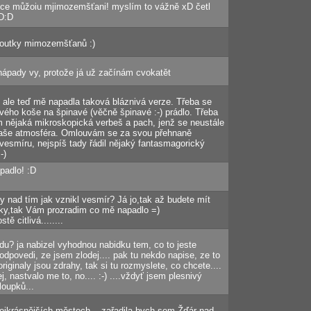
ece můžoiu mjimozemšťani! myslím to vážně xD četl
D:D
loutky mimozemšťanů :)
 nápady vy, protože já už začínám cvokatět
 ale teď mě napadla taková bláznivá verze. Třeba se
ového koše na špinavé (věčně špinavé :-) prádlo. Třeba
om nějaká mikroskopická verbeš a pach, jenž se neustále
 naše atmosféra. Omlouvám se za svou přehnaně
 vesmíru, nejspíš tady řádil nějaký fantasmagorický
-)
padlo! :D
dy nad tím jak vznikl vesmír? Já jo,tak až budete mít
iky,tak Vám prozradim co mě napadlo =)
tě citlivá........
u? ja nabizel vyhodnou nabidku tem, co to jeste
odpovedi, ze jsem zlodej.... pak tu nekdo napise, ze to
iginaly jsou zdrahy, tak si tu rozmyslete, co chcete....
, nastvalo me to, no.... :-) ....vždyť jsem plesnivý
loupků...
ejkrásnějších městech....zařadila bych sem Žďár nad