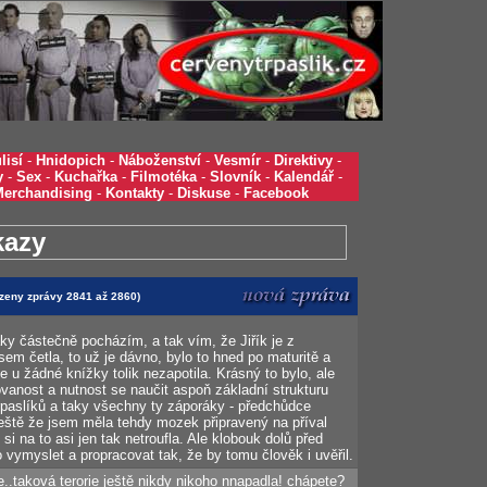
lisí
-
Hnidopich
-
Náboženství
-
Vesmír
-
Direktivy
-
y
-
Sex
-
Kuchařka
-
Filmotéka
-
Slovník
-
Kalendář
-
Merchandising
-
Kontakty
-
Diskuse
-
Facebook
kazy
azeny zprávy 2841 až 2860)
ky částečně pocházím, a tak vím, že Jiřík je z
 jsem četla, to už je dávno, bylo to hned po maturitě a
 u žádné knížky tolik nezapotila. Krásný to bylo, ale
ovanost a nutnost se naučit aspoň základní strukturu
rpaslíků a taky všechny ty záporáky - předchůdce
ještě že jsem měla tehdy mozek připravený na příval
si na to asi jen tak netroufla. Ale klobouk dolů před
 vymyslet a propracovat tak, že by tomu člověk i uvěřil.
rie..taková terorie ještě nikdy nikoho nnapadla! chápete?