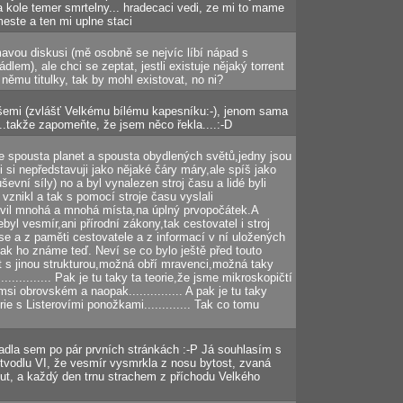
 kole temer smrtelny... hradecaci vedi, ze mi to mame
este a ten mi uplne staci
avou diskusi (mě osobně se nejvíc líbí nápad s
lem), ale chci se zeptat, jestli existuje nějaký torrent
němu titulky, tak by mohl existovat, no ni?
šemi (zvlášť Velkému bílému kapesníku:-), jenom sama
.takže zapomeňte, že jsem něco řekla....:-D
je spousta planet a spousta obydlených světů,jedny jsou
i si nepředstavuji jako nějaké čáry máry,ale spíš jako
evní síly) no a byl vynalezen stroj času a lidé byli
vznikl a tak s pomocí stroje času vyslali
tívil mnohá a mnohá místa,na úplný prvopočátek.A
byl vesmír,ani přírodní zákony,tak cestovatel i stroj
i se a z paměti cestovatele a z informací v ní uložených
jak ho známe teď. Neví se co bylo ještě před touto
t s jinou strukturou,možná obří mravenci,možná taky
.................... Pak je tu taky ta teorie,že jsme mikroskopičtí
msi obrovském a naopak............... A pak je tu taky
ie s Listerovími ponožkami............. Tak co tomu
adla sem po pár prvních stránkách :-P Já souhlasím s
iltvodlu VI, že vesmír vysmrkla z nosu bytost, zvaná
ut, a každý den trnu strachem z příchodu Velkého