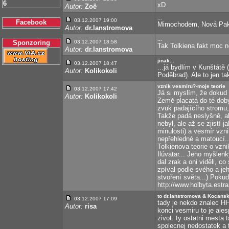
6
xD
Autor:
Zoë
...
03.12.2007 19:00
Facebook
Mimochodem, Nová Paka,
Autor:
dr.lanstromova
...
Sponzoring
03.12.2007 18:58
Tak Tolkiena fakt moc n
Autor:
dr.lanstromova
jinak...
03.12.2007 18:47
...já bydlím v Kunštátě 
Autor:
Kolikokoli
Poděbrad). Ale to jen t
vznik vesmíru?-moje teorie
03.12.2007 17:42
Já si myslím, že dokud 
Autor:
Kolikokoli
Země placatá do té doby 
zvuk padajícího stromu,
Takže padá neslyšně, al
nebyl, ale až se zjistí 
minulosti) a vesmír vznik
nepřehledné a matoucí...
Tolkienova teorie o vzni
Ilúvatar... Jeho myšlenk
dal zrak a oni viděli, co
zpíval podle svého a jeh
stvoření světa...) Pokud 
http://www.holbyta.estra
to dr.lanstromova & Kocans
03.12.2007 17:09
tady je nekdo znalec HH
Autor:
risa
konci vesmiru to je ales
zivot. ty ostatni mesta
spolecnej nedostatek a t