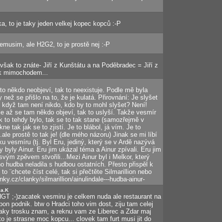
 to je taky jeden velkej kopec kopců :-P
emusim, ale H2G2, to je prostě nej :-P
(však to znáte- Jiří z Kunštátu a na Poděbradec = Jiří z
ak mimochodem...
to někdo neobjeví, tak to neexistuje. Podle mě byla
než se přišlo na to, že je kulatá. Přirovnání: Je slyšet
 když tam není nikdo, kdo by to mohl slyšet? Není!
e až se tam někdo objeví, tak to uslyší. Takže vesmír
jak to tehdy bylo, tak se to tak stane (samozřejmě v
ne tak jak se to zjistí. Je to blábol, já vím. Je to
ale prostě to tak je! (dle mého názoru) Jinak se mi líbí
ku vesmíru (tj. Byl Eru, jediný, který se v Ardě nazývá
y byly Ainur. Eru jim ukázal téma a Ainur zpívali. Eru jim
 svým zpěvem stvořili...Mezi Ainur byl i Melkor, který
o hudba neladila s hudbou ostatních. Přesto přispěl k
to ¨chcete číst celé, tak si přečtěte Silmarillion nebo
nky.cz/clanky/silmarillion/ainulindale---hudba-ainur-
ka.K
GT ;-)zacatek vesmiru je celkem nuda ale restaurant na
pon podnik. btw o Hradci toho vim dost, ziju tam celej
 taky trosku znam, a reknu vam ze Liberec a Zdar maj
o je strasne moc kopcu... clovek tam furt musi jit do