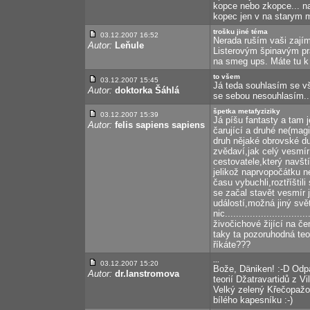
kopce nebo zkopce... na
kopec jen v na starym m
trošku jiné téma
03.12.2007 16:52
Nerada ruším vaši zajím
Autor:
Leňule
Listerovým špinavým prád
na smeg ups. Máte tu k 
to všem
03.12.2007 15:45
Já teda souhlasím se v
Autor:
doktorka Šáhlá
se sebou nesouhlasím...
špetka metafyziziky
03.12.2007 15:39
Já píšu fantasty a tam 
Autor:
felis sapiens sapiens
čarující a druhé ne(magi
druh nějaké obrovské duš
zvědaví,jak celý vesmír 
cestovatele,který navš
jelikož naprvopočátku ne
času vybuchli,roztříštil
se začal stavět vesmír 
událostí,možná jiný svě
nic.........................
živočichové žijící na če
taky ta pozoruhodná teor
říkáte???
...
03.12.2007 15:20
Bože, Däniken! :-D Odp
Autor:
dr.lanstromova
teorií Džatravartidů z V
Velký zelený Křečopažo
bílého kapesníku :-)