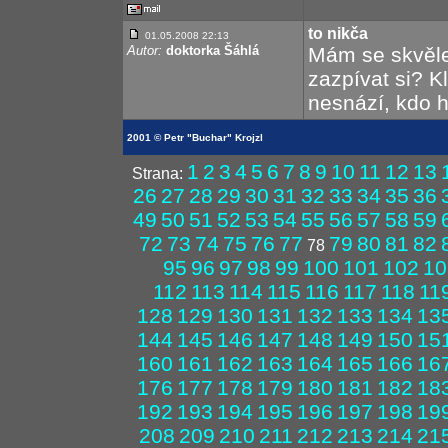
to nikča
01.05.2008 22:13
Autor:
doktorka Šáhlá
Mám se skvěle,
zazpívat si? K
nesnází, kdo hr
2001 © Petr "Buchar" Krojzl
1
2
3
4
5
6
7
8
9
10
11
12
13
Strana:
26
27
28
29
30
31
32
33
34
35
36
49
50
51
52
53
54
55
56
57
58
59
72
73
74
75
76
77
79
80
81
82
78
95
96
97
98
99
100
101
102
10
112
113
114
115
116
117
118
11
128
129
130
131
132
133
134
13
144
145
146
147
148
149
150
15
160
161
162
163
164
165
166
16
176
177
178
179
180
181
182
18
192
193
194
195
196
197
198
19
208
209
210
211
212
213
214
21