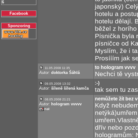
6
japonský) Cel
hotelu a postu
Facebook
hotelu dělají. 
Sponzoring
běžel z horího
Písnička byla 
písničce od K
Myslím, že i t
Prosííím jak 
to hologram vvvv
11.05.2008 11:35
Autor:
doktorka Šáhlá
Nechci tě vystr
:-)
09.05.2008 13:32
Autor:
šíleně šílená kamča
tak sem tu zas
nemůžete žít bez vě
08.05.2008 21:21
Autor:
hologram vvvvv
Když nebudem
netýká)umřem,
umřem.Vlastně 
dřív nebo pozd
hologramům: N