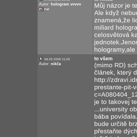
Autor:
hologram vvvvv
Můj názor je t
Ale když nebu
znamená,že li
miliard hologr
celosvětová ka
jednotek.Jenom
hologramy,ale
to všem
06.05.2008 21:05
Autor:
nikča
(mimo RD) sch
článek, který d
http://zdravi.
prestante-pit-
c=A080404_12
je to takovej t
...university o
bába povídala.
bude určitě b
přestaňte dýc