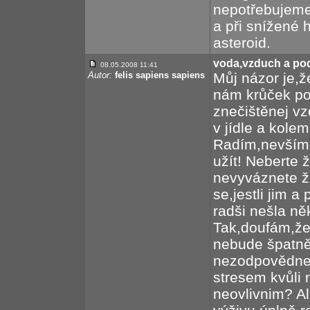
nepotřebujeme
a při snížené 
asteroid.
voda,vzduch a podob
08.05.2008 11:41
Autor:
felis sapiens sapiens
Můj názor je,
nám krůček po
znečištěnej vz
v jídle a kole
Radím,nevšímat
užít! Neberte ž
nevyváznete ži
se,jestli jim a
radši nešla ně
Tak,doufám,že
nebude špatně
nezodpovědnej 
stresem kvůli
neovlivnim? A