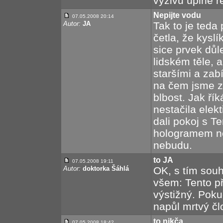
výživu úplně r
Nepijte vodu
07.05.2008 20:14
Autor:
JA
Tak to je teda
četla, že kyslí
sice prvek dů
lidském těle, 
staršími a zabí
na čem jsme záv
blbost. Jak ří
nestačila elek
dali pokoj s T
hologramem ne
nebudu.
to JA
07.05.2008 19:11
Autor:
doktorka Šáhlá
OK, s tím souh
všem: Tento p
výstižný. Poku
napůl mrtvý čl
to nikča
07.05.2008 18:42