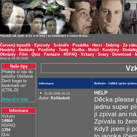
Vypadáš tak ujetě, že by se tě lekli i na konferenci o science-fiction.
Červený trpaslík
-
Epizody
-
Scénáře
-
Posádka
-
Herci
-
Dabing
-
Ze záku
Havárky
-
Nadávky
-
Postřehy
-
Texty
-
Hudba
-
Mobil
-
Kostýmy
-
Dodatk
Obrázky
-
Film
-
Quiz
-
Fantazie
-
NSFAQ
-
Vzkazy
-
Srazy
-
Download
-
Dnes je 06.08.2026
Naše tipy
Vz
Přidejte si nás do
položky Oblíbené.
Don't forget to
Informace
Bulletin - 14864 zpráv (zobr
bookmark us!
(CTRL-D)
HELP
11.05.2008 20:13
Autor:
Kolikokoli
Děcka please 
Relaxační folie
jednu super pí
Informace
ji zpíval ani n
Vzkazy
Zpívala to žen
14864
NSFAQ
Když jsem ji p
1354
Quiz
to jaonka (čern