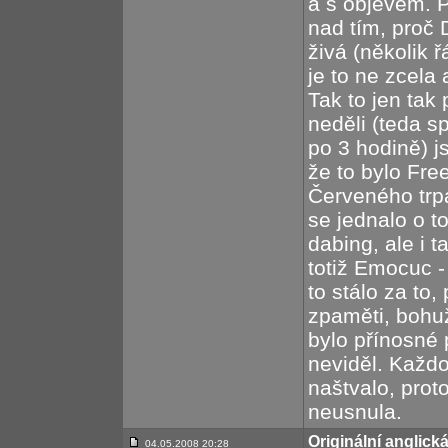
a s objevem. 
nad tím, proč 
živá (několik 
je to ne zcela
Tak to jen tak
neděli (teda s
po 3 hodině) j
že to bylo Fre
Červeného trpa
se jednalo o to
dabing, ale i t
totiž Emocuc -
to stálo za to, 
zpaměti, bohuž
bylo přínosné 
neviděl. Každo
naštvalo, prot
neusnula.
Originální anglic
04.05.2008 20:28