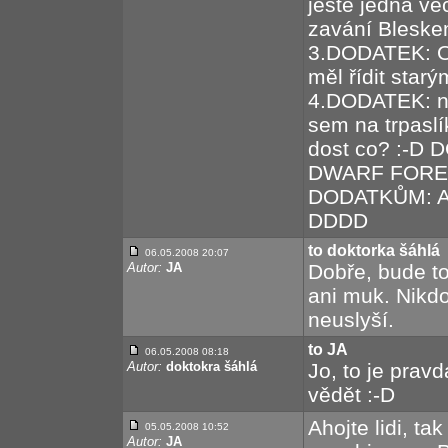
ještě jedna vě
zavání Bleske
3.DODATEK: Os
měl řídit star
4.DODATEK: na
sem na trpasl
dost co? :-
DWARF FOREV
DODATKŮM: A
DDDD
to doktorka šáhlá
06.05.2008 20:07
Autor:
JA
Dobře, bude to
ani muk. Nikdo
neuslyší.
to JA
06.05.2008 08:18
Autor:
doktokra šáhlá
Jo, to je pravd
vědět :-D
Ahojte lidi, ta
05.05.2008 10:52
Autor:
JA