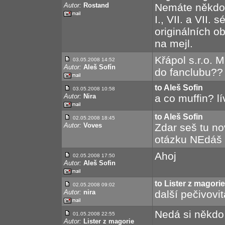
Autor:
Rostand
Nemáte někdo 
I., VII. a VII.
originálních o
na mejl.
Křápol s.r.o. 
03.05.2008 14:52
Autor:
Aleš Sofín
do fanclubu??
to Aleš Sofin
03.05.2008 10:58
Autor:
Nira
a co muffin? l
to Aleš Sofin
02.05.2008 18:45
Autor:
Voves
Zdar seš tu n
otázku NEdáš
Ahoj
02.05.2008 17:50
Autor:
Aleš Sofin
to Lister z magorie
02.05.2008 09:02
Autor:
nira
další pečivovit
Nedá si někdo
01.05.2008 22:55
Autor:
Lister z magorie