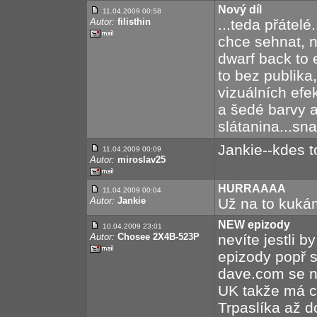
Nový díl
11.04.2009 00:58
Autor:
filisthin
...teda přátelé
chce sehnat, n
dwarf back to e
to bez publika
vizuálních efe
a šedé barvy 
slátanina...sna
Jankie--kdes t
11.04.2009 00:09
Autor:
miroslav25
HURRAAAA
11.04.2009 00:04
Autor:
Jankie
Už na to kukám.
NEW epizody
10.04.2009 23:01
Autor:
Chosee 2X4B-523P
nevíte jestli b
epizody popř s
dave.com se ne
UK takže má c
Trpaslíka až d