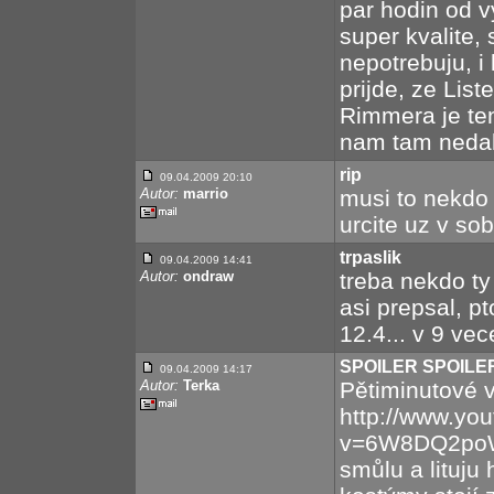
par hodin od v
super kvalite, 
nepotrebuju, i
prijde, ze Lis
Rimmera je te
nam tam nedal
rip
09.04.2009 20:10
Autor:
marrio
musi to nekdo 
urcite uz v sob
trpaslik
09.04.2009 14:41
Autor:
ondraw
treba nekdo ty
asi prepsal, pt
12.4... v 9 vec
SPOILER SPOILE
09.04.2009 14:17
Autor:
Terka
Pětiminutové v
http://www.yo
v=6W8DQ2poWd
smůlu a lituju