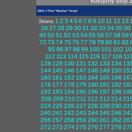
kostýmy stojí 
2001 © Petr "Buchar" Krojzl
1
2
3
4
5
6
7
8
9
10
11
12
13
Strana:
26
27
28
29
30
31
32
33
34
35
36
49
50
51
52
53
54
55
56
57
58
59
72
73
74
75
76
77
78
79
80
81
82
95
96
97
98
99
100
101
102
10
112
113
114
115
116
117
118
11
128
129
130
131
132
133
134
13
144
145
146
147
148
149
150
15
160
161
162
163
164
165
166
16
176
177
178
179
180
181
182
18
192
193
194
195
196
197
198
19
208
209
210
211
212
213
214
21
224
225
226
227
228
229
230
23
240
241
242
243
244
245
246
24
256
257
258
259
260
261
262
26
272
273
274
275
276
277
278
27