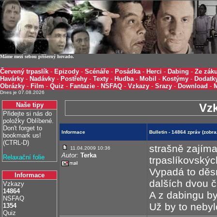
Máme mezi sebou příšerný hovado.
Červený trpaslík
-
Epizody
-
Scénáře
-
Posádka
-
Herci
-
Dabing
-
Ze záku
Havárky
-
Nadávky
-
Postřehy
-
Texty
-
Hudba
-
Mobil
-
Kostýmy
-
Dodatk
Obrázky
-
Film
-
Quiz
-
Fantazie
-
NSFAQ
-
Vzkazy
-
Srazy
-
Download
-
Dnes je 07.08.2026
Naše tipy
Vz
Přidejte si nás do
položky Oblíbené.
Don't forget to
Informace
Bulletin - 14864 zpráv (zobr
bookmark us!
(CTRL-D)
strašně zajíma
11.04.2009 10:36
Autor:
Terka
Relaxační folie
trpaslíkovskýc
Vypadá to děs
Informace
dalších dvou č
Vzkazy
14864
A z dabingu b
NSFAQ
Už by to nebyl
1354
Quiz