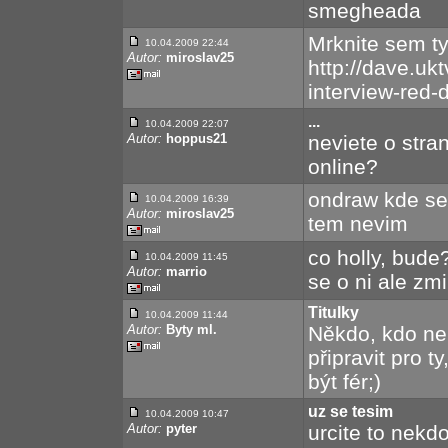
smegheada
Mrknite sem ty
10.04.2009 22:44
Autor:
miroslav25
http://dave.uk
interview-red-
...
10.04.2009 22:07
Autor:
hoppus21
neviete o stra
online?
ondraw kde se
10.04.2009 16:39
Autor:
miroslav25
tem nevim
co holly, bude?
10.04.2009 11:45
Autor:
marrio
se o ni ale zmi
Titulky
10.04.2009 11:44
Autor:
Byty ml.
Někdo, kdo nep
připravit pro t
být fér;)
uz se tesim
10.04.2009 10:47
Autor:
pyter
urcite to nekdo