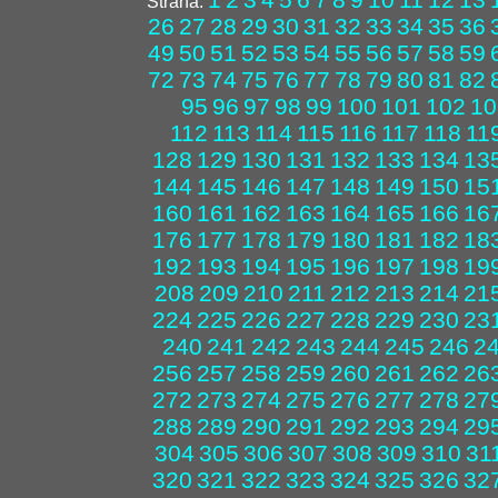
Strana:
26
27
28
29
30
31
32
33
34
35
36
49
50
51
52
53
54
55
56
57
58
59
72
73
74
75
76
77
78
79
80
81
82
95
96
97
98
99
100
101
102
10
112
113
114
115
116
117
118
11
128
129
130
131
132
133
134
13
144
145
146
147
148
149
150
15
160
161
162
163
164
165
166
16
176
177
178
179
180
181
182
18
192
193
194
195
196
197
198
19
208
209
210
211
212
213
214
21
224
225
226
227
228
229
230
23
240
241
242
243
244
245
246
2
256
257
258
259
260
261
262
26
272
273
274
275
276
277
278
27
288
289
290
291
292
293
294
29
304
305
306
307
308
309
310
31
320
321
322
323
324
325
326
32