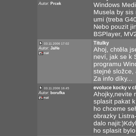
Autor:
Prcek
Windows Media
Musela by sis n
umi (treba G4
Nebo pouzit ji
BSPlayer, MV2Pl
Titulky
03.11.2006 17:02
Autor:
JaHe
Ahoj, chtěla js
neví, jak se k 
programu Wind
stejné složce,
Za info díky...
evoluce kocky v c
03.11.2006 16:45
Autor:
borufka
Ahojky,nevite
splasit pakat 
ho chceme seh
obrazky Listra
dalo najit:)Kd
ho splasit byl