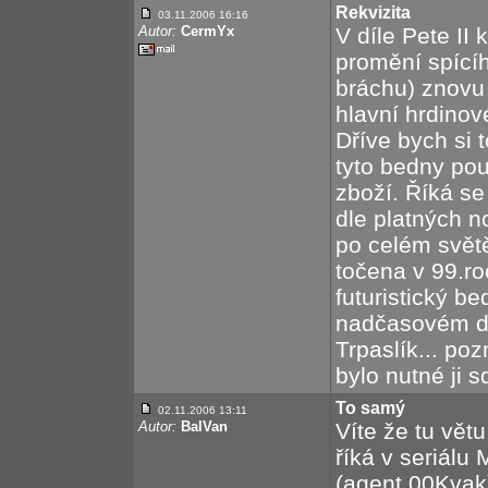
Rekvizita
03.11.2006 16:16
Autor:
CermYx
V díle Pete II
promění spící
bráchu) znovu
hlavní hrdino
Dříve bych si 
tyto bedny po
zboží. Říká se 
dle platných n
po celém světě
točena v 99.ro
futuristický b
nadčasovém dí
Trpaslík... poz
bylo nutné ji sd
To samý
02.11.2006 13:11
Autor:
BalVan
Víte že tu větu
říká v seriál
(agent 00Kvak)