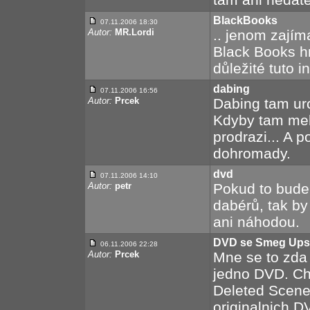
BlackBooks
07.11.2006 18:30
Autor:
MR.Lordi
.. jenom zajíma
Black Books hra
důležité tuto in
dabing
07.11.2006 16:56
Autor:
Prcek
Dabing tam urc
Kdyby tam mel 
prodrazi... A p
dohromady.
dvd
07.11.2006 14:10
Autor:
petr
Pokud to bude
dabérů, tak by 
ani náhodou.
DVD se Smeg Ups
06.11.2006 22:28
Autor:
Prcek
Mne se to zda
jedno DVD. Cht
Deleted Scene
originalnich 