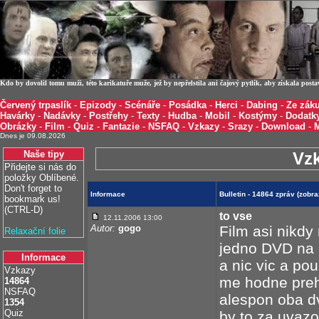
Kdo by dovolil tomu muži, této karikatuře muže, jež by nepřelstila ani čajový pytlík, aby získala post
Červený trpaslík
-
Epizody
-
Scénáře
-
Posádka
-
Herci
-
Dabing
-
Ze záku
Havárky
-
Nadávky
-
Postřehy
-
Texty
-
Hudba
-
Mobil
-
Kostýmy
-
Dodatk
Obrázky
-
Film
-
Quiz
-
Fantazie
-
NSFAQ
-
Vzkazy
-
Srazy
-
Download
-
Dnes je 09.08.2026
Naše tipy
Vz
Přidejte si nás do
položky Oblíbené.
Don't forget to
Informace
Bulletin - 14864 zpráv (zobr
bookmark us!
(CTRL-D)
to vse
12.11.2006 13:00
Autor:
gogo
Film asi nikdy
Relaxační folie
jedno DVD na 
Informace
a nic vic a po
Vzkazy
me hodne preh
14864
NSFAQ
alespon oba 
1354
Quiz
by to za uvazov