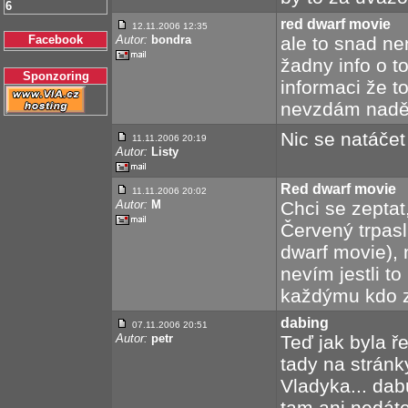
6
red dwarf movie
12.11.2006 12:35
Facebook
Autor:
bondra
ale to snad nen
žadny info o t
Sponzoring
informaci že t
nevzdám nadě
Nic se natáčet 
11.11.2006 20:19
Autor:
Listy
Red dwarf movie
11.11.2006 20:02
Autor:
M
Chci se zeptat,
Červený trpas
dwarf movie), 
nevím jestli t
každýmu kdo 
dabing
07.11.2006 20:51
Autor:
petr
Teď jak byla ř
tady na stránk
Vladyka... dab
tam ani nedáte