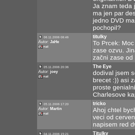
Ja znam teda 
ma jen par des
jedno DVD mal
pochopil?
titulky
06.11.2006 08:46
Autor:
JaHe
To Prcek: Moc 
zase ozvu. Jin
začni zase od 
The Eye
05.11.2006 20:36
Autor:
joey
dodival jsem s
brecet :)) asi 
proste genialni
Charlesove ka
tricko
05.11.2006 17:20
Autor:
Martin
Ahoj chtel byc
veci od cerven
napisem red d
Titulky
04.11.2006 15:21