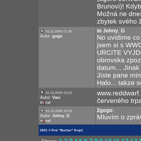
Brunovi)! Kdyb
Možná ne dnes
zbytek svého ž
to Johny_G
01.11.2006 17:38
Autor:
gogo
No uvidime co 
jsem si s WWC
URCITE VYJDOU
obrovska zpozd
datum... Jinak
Jiste pane min
Halo... takze 
www.reddwarf.u
31.10.2006 23:20
Autor:
Vaci
červeného trpa
2gogo:
31.10.2006 22:05
Autor:
Johny_G
Mluvím o zprá
2001 © Petr "Buchar" Krojzl
1
2
3
4
5
6
7
8
9
10
11
12
13